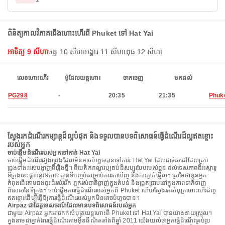
ពិនិត្យកាលវិភាគជើងហោះហើរពី Phuket ទៅ Hat Yai
អាទិត្យ 9 សីហា
ចន្ទ 10 សីហា
អង្គារ 11 សីហា
ពុធ 12 សីហា
លេខហោះហើរ
ម៉ូដែលយន្តហោះ
ចាកចេញ
មកដល់
PG298
-
20:35
21:35
Phuk
ស្វែងរកដំណើរកម្សាន្តដ៏ល្អបំផុត និងទទួលបានបទពិសោធន៍ធ្វើដំណើរដ៏ល្អឥតខ្ចោះ
របស់អ្នក
ចាប់ផ្តើមដំណើររបស់អ្នកទៅកាន់ Hat Yai
ចាប់ផ្តើមដំណើរផ្សងព្រេងដែលមិនអាចបំភ្លេចបានទៅកាន់ Hat Yai ដែលជាទិសដៅដែលគ្រប់
ជ្រុងទាំងអស់បង្ហាញពីរឿងថ្មី។ ពីបេតិកភណ្ឌវប្បធម៌ដ៏សម្បូរបែបរបស់ខ្លួន ដល់ទេសភាពដ៏អស្ចារ្យ
ទីក្រុងនេះផ្តល់នូវឱកាសគ្មានទីបញ្ចប់សម្រាប់ការរកឃើញ និងការភ្ញាក់ផ្អើល។ ស្រមៃថាខ្លួនអ្នក
កំពុងដើរតាមដងផ្លូវដ៏រស់រវើក ភ្លក់រស់ជាតិឆ្ងាញ់ក្នុងតំបន់ និងជ្រួតជ្រាបនៅក្នុងភាពទាក់ទាញ
ពិសេសនៃទីក្រុង។ ចាប់ផ្តើមការធ្វើដំណើររបស់អ្នកពី Phuket ហើយស្វែងរកសំបុត្រហោះហើរដ៏ល្អ
ឥតខ្ចោះដើម្បីធ្វើឱ្យការធ្វើដំណើររបស់អ្នកមិនអាចបំភ្លេចបាន។
Airpaz ជាដៃគូទេសចរណ៍ដែលមានបទពិសោធន៍របស់អ្នក
ជាមួយ Airpaz អ្នកអាចកក់សំបុត្រយន្តហោះពី Phuket ទៅ Hat Yai បានយ៉ាងងាយស្រួល។
ក្នុងនាមជាភ្នាក់ងារធ្វើដំណើរតាមអ៊ីនធឺណិតតាំងពីឆ្នាំ 2011 យើងយល់ថាអ្នកធ្វើដំណើរគ្រប់រូប