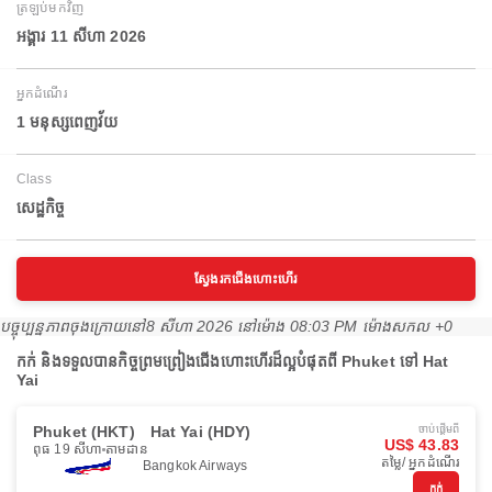
ត្រឡប់មកវិញ
អង្គារ 11 សីហា 2026
អ្នកដំណើរ
1 មនុស្សពេញវ័យ
Class
សេដ្ឋកិច្ច
ស្វែងរកជើងហោះហើរ
បច្ចុប្បន្នភាពចុងក្រោយនៅ
8 សីហា 2026 នៅ​ម៉ោង 08:03 PM ម៉ោង​សកល +0
កក់ និងទទួលបានកិច្ចព្រមព្រៀងជើងហោះហើរដ៏ល្អបំផុតពី Phuket ទៅ Hat
Yai
Phuket (HKT)
Hat Yai (HDY)
ចាប់ផ្ដើមពី
US$ 43.83
ពុធ 19 សីហា
តាមដាន
តម្លៃ/ អ្នកដំណើរ
Bangkok Airways
កក់