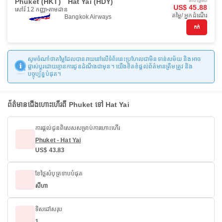
Phuket (HKT)
Hat Yai (HDY)
ចាប់ផ្ដើមពី
US$ 45.88
សៅរ៍ 12 កញ្ញា
តាមដាន
តម្លៃ/ អ្នកដំណើរ
Bangkok Airways
កក់
សូមចំណាំថាតម្លៃដែលបានរាយនៅលើទំព័រនេះប្រហែលជាមិនទាន់សម័យ និងអាច
ផ្លាស់ប្តូរដោយគ្មានការជូនដំណឹងជាមុន។ យើងខិតខំផ្តល់ព័ត៌មានត្រឹមត្រូវ និង
បច្ចុប្បន្នបំផុត។
ព័ត៌មានជើងហោះហើរពី Phuket ទៅ Hat Yai
ការផ្តល់ជូនពិសេសសម្រាប់ការហោះហើរ
Phuket - Hat Yai
US$ 43.83
ខែថ្លៃសំបុត្រទាបបំផុត
សីហា
ទិសដៅសរុប
1