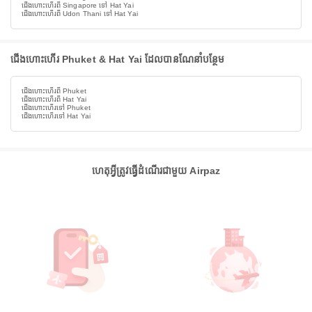
ជើងហោះហើរពី Singapore ទៅ Hat Yai
ជើងហោះហើរពី Udon Thani ទៅ Hat Yai
ជើងហោះហើរ Phuket & Hat Yai ដែលបានណែនាំបន្ថែម
ជើងហោះហើរពី Phuket
ជើងហោះហើរពី Hat Yai
ជើងហោះហើរទៅ Phuket
ជើងហោះហើរទៅ Hat Yai
ហេតុអ្វីត្រូវធ្វើដំណើរជាមួយ Airpaz