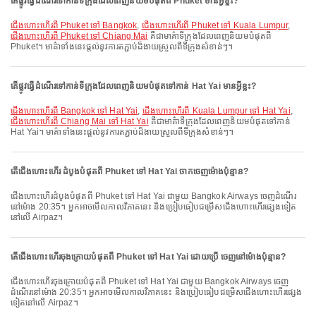
តើផ្លូវធ្វើដំណើរទៅកាន់ទីក្រុងដែលពេញនិយមបំផុតពី Phuket មានអ្វីខ្លះ?
ជើងហោះហើរពី Phuket ទៅ Bangkok
,
ជើងហោះហើរពី Phuket ទៅ Kuala Lumpur
,
ជើងហោះហើរពី Phuket ទៅ Chiang Mai
គឺជាមាគ៌ាទីក្រុងដែលពេញនិយមបំផុតពី
Phuket។ មាគ៌ាទាំងនេះផ្តល់នូវការតភ្ជាប់ដ៏ងាយស្រួលពីទីក្រុងសំខាន់ៗ។
តើផ្លូវធ្វើដំណើរទៅកាន់ទីក្រុងដែលពេញនិយមបំផុតទៅកាន់ Hat Yai មានអ្វីខ្លះ?
ជើងហោះហើរពី Bangkok ទៅ Hat Yai
,
ជើងហោះហើរពី Kuala Lumpur ទៅ Hat Yai
,
ជើងហោះហើរពី Chiang Mai ទៅ Hat Yai
គឺជាមាគ៌ាទីក្រុងដែលពេញនិយមបំផុតទៅកាន់
Hat Yai។ មាគ៌ាទាំងនេះផ្តល់នូវការតភ្ជាប់ដ៏ងាយស្រួលពីទីក្រុងសំខាន់ៗ។
តើជើងហោះហើរ ដំបូងបំផុតពី Phuket ទៅ Hat Yai ចាកចេញម៉ោងប៉ុន្មាន?
ជើងហោះហើរដំបូងបំផុតពី Phuket ទៅ Hat Yai ជាមួយ Bangkok Airways ចេញដំណើរ
នៅម៉ោង 20:35។ អ្នកអាចមើលកាលវិភាគនេះ និងប្រៀបធៀបជម្រើសជើងហោះហើរផ្សេងទៀត
នៅលើ Airpaz។
តើជើងហោះហើរចុងក្រោយបំផុតពី Phuket ទៅ Hat Yai ដោយប្រើ ចេញនៅម៉ោងប៉ុន្មាន?
ជើងហោះហើរចុងក្រោយបំផុតពី Phuket ទៅ Hat Yai ជាមួយ Bangkok Airways ចេញ
ដំណើរនៅម៉ោង 20:35។ អ្នកអាចមើលកាលវិភាគនេះ និងប្រៀបធៀបជម្រើសជើងហោះហើរផ្សេង
ទៀតនៅលើ Airpaz។