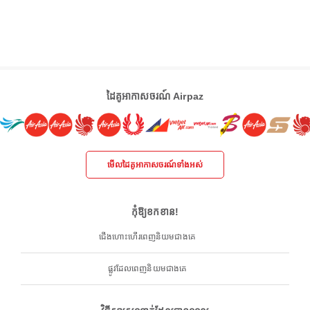
ដៃគូអាកាសចរណ៍ Airpaz
មើលដៃគូអាកាសចរណ៍ទាំងអស់
កុំឱ្យខកខាន!
ជើងហោះហើរពេញនិយមជាងគេ
ផ្លូវដែលពេញនិយមជាងគេ