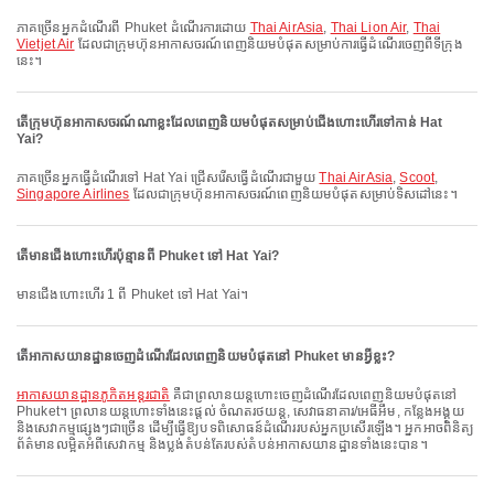
ភាគច្រើនអ្នកដំណើរពី Phuket ដំណើរការដោយ
Thai AirAsia
,
Thai Lion Air
,
Thai
Vietjet Air
ដែលជាក្រុមហ៊ុនអាកាសចរណ៍ពេញនិយមបំផុតសម្រាប់ការធ្វើដំណើរចេញពីទីក្រុង
នេះ។
តើក្រុមហ៊ុនអាកាសចរណ៍ណាខ្លះដែលពេញនិយមបំផុតសម្រាប់ជើងហោះហើរទៅកាន់ Hat
Yai?
ភាគច្រើនអ្នកធ្វើដំណើរទៅ Hat Yai ជ្រើសរើសធ្វើដំណើរជាមួយ
Thai AirAsia
,
Scoot
,
Singapore Airlines
ដែលជាក្រុមហ៊ុនអាកាសចរណ៍ពេញនិយមបំផុតសម្រាប់ទិសដៅនេះ។
តើមានជើងហោះហើរប៉ុន្មានពី Phuket ទៅ Hat Yai?
មានជើងហោះហើរ 1 ពី Phuket ទៅ Hat Yai។
តើអាកាសយានដ្ឋានចេញដំណើរដែលពេញនិយមបំផុតនៅ Phuket មានអ្វីខ្លះ?
អាកាសយានដ្ឋានភូកិតអន្តរជាតិ
គឺជាព្រលានយន្តហោះចេញដំណើរដែលពេញនិយមបំផុតនៅ
Phuket។ ព្រលានយន្តហោះទាំងនេះផ្តល់ ចំណតរថយន្ត, សេវាធនាគារ/អេធីអឹម, កន្លែងអង្គុយ
និងសេវាកម្មផ្សេងៗជាច្រើន ដើម្បីធ្វើឱ្យបទពិសោធន៍ដំណើររបស់អ្នកប្រសើរឡើង។ អ្នកអាចពិនិត្យ
ព័ត៌មានលម្អិតអំពីសេវាកម្ម និងប្លង់តំបន់តែរបស់តំបន់អាកាសយានដ្ឋានទាំងនេះបាន។