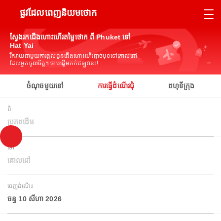
ផ្លូវដែលពេញនិយមថោក
ស្វែងរកជើងហោះហើរតម្លៃថោក ពី Phuket ទៅ
Hat Yai
រីករាយជាមួយការផ្តល់ជូនជើងហោះហើរផ្តាច់មុខទៅគោលដៅ
ដែលអ្នកចូលចិត្ត។ ចាប់ផ្តើមកក់ឥឡូវនេះ!
ចំណុចមួយទៅ
ការធ្វើដំណើរជុំ
ពហុទីក្រុង
ពី
ប្រភពដើម
ទៅ
គោលដៅ
ចេញដំណើរ
ចន្ទ 10 សីហា 2026