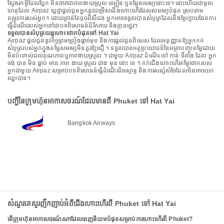
ស្វែងរកអ្វីដែលប្លែក មិនថាវាជាភាពងាយស្រួល ល្បឿន ឬតម្លៃសមរម្យនោះទេ។ នោះហើយជាមូល
ហេតុដែល Airpaz ប្តេជ្ញាផ្តល់ជូនអ្នកនូវជម្រើសជើងហោះហើរដែលសមរម្យបំផុត ស្របតាម
តម្រូវការរបស់អ្នក។ ដោយគ្រាន់តែចុចពីរបីដង អ្នកអាចទទួលបានសំបុត្រដែលនឹងប្រែក្លាយផែនការ
ធ្វើដំណើររបស់អ្នកទៅជាបទពិសោធន៍ដ៏រីករាយ និងគ្មានថ្នេរ។
ទទួលបានសំបុត្រយន្តហោះថោកបំផុតទៅ Hat Yai
Airpaz ផ្តល់ជូននូវកិច្ចព្រមព្រៀងផ្តាច់មុខ និងការផ្តល់ជូនពិសេស ដែលអនុញ្ញាតឱ្យអ្នកកក់
សំបុត្ររបស់អ្នកក្នុងតម្លៃសមរម្យមិនគួរឱ្យជឿ ។ ទទួលបានអត្ថប្រយោជន៍នៃអត្រាបញ្ចុះតម្លៃដោយ
មិនប៉ះពាល់ដល់គុណភាពឬភាពងាយស្រួល ។ ជាមួយ Airpaz ដំណើរ ទៅ កាន់ ទីតាំង ដែល អ្នក
ចង់ បាន មិន ធ្លាប់ មាន ភាព ងាយ ស្រួល ជាង មុន នោះ ទេ ។ កក់ជើងហោះហើរតម្លៃថោករបស់
អ្នកជាមួយ Airpaz សម្រាប់បទពិសោធន៍ធ្វើដំណើរដ៏អស្ចារ្យ និងការសន្សំសំចៃដែលមិនអាចយក
ឈ្នះបាន។
បញ្ជីនៃក្រុមហ៊ុនអាកាសចរណ៍ដែលមានពី Phuket ទៅ Hat Yai
Bangkok Airways
សំណួរគេសួរញឹកញាប់អំពីជើងហោះហើរពី Phuket ទៅ Hat Yai
តើក្រុមហ៊ុនអាកាសចរណ៍ណាដែលពេញនិយមបំផុតសម្រាប់ការហោះហើរពី Phuket?