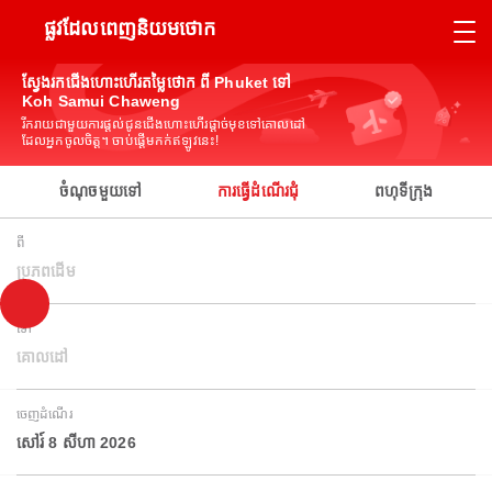
ផ្លូវដែលពេញនិយមថោក
ស្វែងរកជើងហោះហើរតម្លៃថោក ពី Phuket ទៅ
Koh Samui Chaweng
រីករាយជាមួយការផ្តល់ជូនជើងហោះហើរផ្តាច់មុខទៅគោលដៅ
ដែលអ្នកចូលចិត្ត។ ចាប់ផ្តើមកក់ឥឡូវនេះ!
ចំណុចមួយទៅ
ការធ្វើដំណើរជុំ
ពហុទីក្រុង
ពី
ប្រភពដើម
ទៅ
គោលដៅ
ចេញដំណើរ
សៅរ៍ 8 សីហា 2026