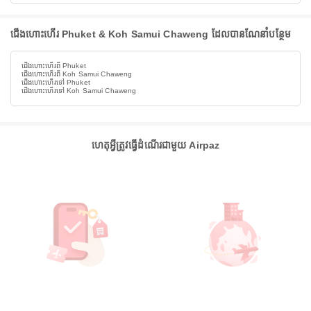
ជើងហោះហើរ Phuket & Koh Samui Chaweng ដែលបានណែនាំបន្ថែម
ជើងហោះហើរពី Phuket
ជើងហោះហើរពី Koh Samui Chaweng
ជើងហោះហើរទៅ Phuket
ជើងហោះហើរទៅ Koh Samui Chaweng
ហេតុអ្វីត្រូវធ្វើដំណើរជាមួយ Airpaz