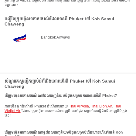
អ្នកជាមួយ Airpaz សម្រាប់បទពិសោធន៍ធ្វើដំណើរដ៏អស្ចារ្យ និងការសន្សំសំចៃដែលមិនអាចយក
ឈ្នះបាន។
បញ្ជីនៃក្រុមហ៊ុនអាកាសចរណ៍ដែលមានពី Phuket ទៅ Koh Samui
Chaweng
Bangkok Airways
សំណួរគេសួរញឹកញាប់អំពីជើងហោះហើរពី Phuket ទៅ Koh Samui
Chaweng
តើក្រុមហ៊ុនអាកាសចរណ៍ណាដែលពេញនិយមបំផុតសម្រាប់ការហោះហើរពី Phuket?
ភាគច្រើនអ្នកដំណើរពី Phuket ដំណើរការដោយ
Thai AirAsia
,
Thai Lion Air
,
Thai
Vietjet Air
ដែលជាក្រុមហ៊ុនអាកាសចរណ៍ពេញនិយមបំផុតសម្រាប់ការធ្វើដំណើរចេញពីទីក្រុង
នេះ។
តើក្រុមហ៊ុនអាកាសចរណ៍ណាខ្លះដែលពេញនិយមបំផុតសម្រាប់ជើងហោះហើរទៅកាន់ Koh