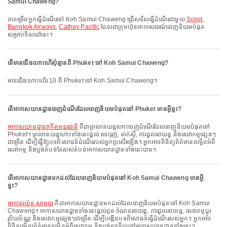
Samui Chaweng?
ភាគច្រើនអ្នកធ្វើដំណើរទៅ Koh Samui Chaweng ជ្រើសរើសធ្វើដំណើរជាមួយ
Scoot
,
Bangkok Airways
,
Cathay Pacific
ដែលជាក្រុមហ៊ុនអាកាសចរណ៍ពេញនិយមបំផុត
សម្រាប់ទិសដៅនេះ។
តើមានជើងហោះហើរប៉ុន្មានពី Phuket ទៅ Koh Samui Chaweng?
មានជើងហោះហើរ 10 ពី Phuket ទៅ Koh Samui Chaweng។
តើអាកាសយានដ្ឋានចេញដំណើរដែលពេញនិយមបំផុតនៅ Phuket មានអ្វីខ្លះ?
អាកាសយានដ្ឋានភូកិតអន្តរជាតិ
គឺជាព្រលានយន្តហោះចេញដំណើរដែលពេញនិយមបំផុតនៅ
Phuket។ ព្រលានយន្តហោះទាំងនេះផ្តល់ រទេះរុញ, តាក់ស៊ី, ការជួលរថយន្ត និងសេវាកម្មផ្សេងៗ
ជាច្រើន ដើម្បីធ្វើឱ្យបទពិសោធន៍ដំណើររបស់អ្នកប្រសើរឡើង។ អ្នកអាចពិនិត្យព័ត៌មានលម្អិតអំពី
សេវាកម្ម និងប្លង់តំបន់តែរបស់តំបន់អាកាសយានដ្ឋានទាំងនេះបាន។
តើអាកាសយានដ្ឋានមកដល់ដែលពេញនិយមបំផុតនៅ Koh Samui Chaweng មានអ្វី
ខ្លះ?
អាកាសយ៉ូន សាមុយ
គឺជាអាកាសយានដ្ឋានមកដល់ដែលពេញនិយមបំផុតនៅ Koh Samui
Chaweng។ អាកាសយានដ្ឋានទាំងនេះផ្តល់ជូន ចំណតរថយន្ត, ការជួលរថយន្ត, សេវាកម្មប្តូរ
រូបិយប័ណ្ណ និងសេវាកម្មផ្សេងៗជាច្រើន ដើម្បីបង្កើនបទពិសោធន៍ធ្វើដំណើររបស់អ្នក។ អ្នកអាច
ពិនិត្យមើលព័ត៌មានលម្អិតអំពីសេវាកម្ម និងប្លង់ស្ថានីយនៅអាកាសយានដ្ឋានទាំងនេះ។