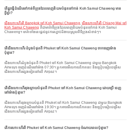
តើផ្លូវធ្វើដំណើរទៅកាន់ទីក្រុងដែលពេញនិយមបំផុតទៅកាន់ Koh Samui Chaweng មាន
អ្វីខ្លះ?
ជើងហោះហើរពី Bangkok ទៅ Koh Samui Chaweng
,
ជើងហោះហើរពី Chiang Mai ទៅ
Koh Samui Chaweng
គឺជាមាគ៌ាទីក្រុងដែលពេញនិយមបំផុតទៅកាន់ Koh Samui
Chaweng។ មាគ៌ាទាំងនេះផ្តល់នូវការតភ្ជាប់ដ៏ងាយស្រួលពីទីក្រុងសំខាន់ៗ។
តើជើងហោះហើរ ដំបូងបំផុតពី Phuket ទៅ Koh Samui Chaweng ចាកចេញម៉ោង
ប៉ុន្មាន?
ជើងហោះហើរដំបូងបំផុតពី Phuket ទៅ Koh Samui Chaweng ជាមួយ Bangkok
Airways ចេញដំណើរនៅម៉ោង 07:30។ អ្នកអាចមើលកាលវិភាគនេះ និងប្រៀបធៀបជម្រើស
ជើងហោះហើរផ្សេងទៀតនៅលើ Airpaz។
តើជើងហោះហើរចុងក្រោយបំផុតពី Phuket ទៅ Koh Samui Chaweng ដោយប្រើ ចេញ
នៅម៉ោងប៉ុន្មាន?
ជើងហោះហើរចុងក្រោយបំផុតពី Phuket ទៅ Koh Samui Chaweng ជាមួយ Bangkok
Airways ចេញដំណើរនៅម៉ោង 19:30។ អ្នកអាចមើលកាលវិភាគនេះ និងប្រៀបធៀបជម្រើស
ជើងហោះហើរផ្សេងទៀតនៅលើ Airpaz។
តើការហោះហើរពី Phuket ទៅ Koh Samui Chaweng ចំណាយពេលប៉ុន្មាន?