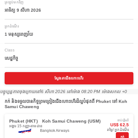
ត្រឡប់មកវិញ
អាទិត្យ 9 សីហា 2026
អ្នកដំណើរ
1 មនុស្សពេញវ័យ
Class
សេដ្ឋកិច្ច
ស្វែងរកជើងហោះហើរ
បច្ចុប្បន្នភាពចុងក្រោយនៅ
6 សីហា 2026 នៅ​ម៉ោង 08:20 PM ម៉ោង​សកល +0
កក់ និងទទួលបានកិច្ចព្រមព្រៀងជើងហោះហើរដ៏ល្អបំផុតពី Phuket ទៅ Koh
Samui Chaweng
Phuket (HKT)
Koh Samui Chaweng (USM)
ចាប់ផ្ដើមពី
US$ 62.5
អង្គារ 15 កញ្ញា
តាមដាន
តម្លៃ/ អ្នកដំណើរ
Bangkok Airways
កក់