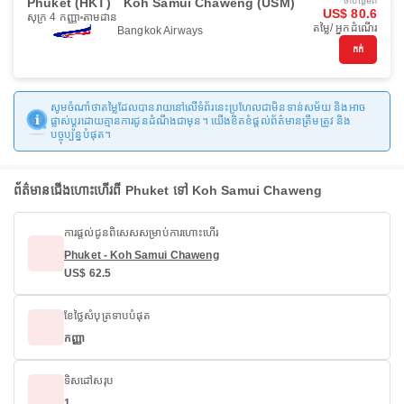
Phuket (HKT)
Koh Samui Chaweng (USM)
ចាប់ផ្ដើមពី
US$ 80.6
សុក្រ 4 កញ្ញា
តាមដាន
តម្លៃ/ អ្នកដំណើរ
Bangkok Airways
កក់
សូមចំណាំថាតម្លៃដែលបានរាយនៅលើទំព័រនេះប្រហែលជាមិនទាន់សម័យ និងអាច
ផ្លាស់ប្តូរដោយគ្មានការជូនដំណឹងជាមុន។ យើងខិតខំផ្តល់ព័ត៌មានត្រឹមត្រូវ និង
បច្ចុប្បន្នបំផុត។
ព័ត៌មានជើងហោះហើរពី Phuket ទៅ Koh Samui Chaweng
ការផ្តល់ជូនពិសេសសម្រាប់ការហោះហើរ
Phuket - Koh Samui Chaweng
US$ 62.5
ខែថ្លៃសំបុត្រទាបបំផុត
កញ្ញា
ទិសដៅសរុប
1