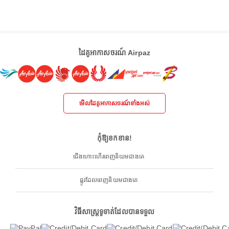
ដៃគូអាកាសចរណ៍ Airpaz
មើលដៃគូអាកាសចរណ៍ទាំងអស់
កុំឱ្យខកខាន!
ជើងហោះហើរពេញនិយមជាងគេ
ផ្លូវដែលពេញនិយមជាងគេ
វិធីសាស្ត្រទូទាត់ដែលបានទទួល