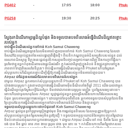
PG402
-
17:05
18:00
Phuk
PG258
-
19:30
20:25
Phuk
ស្វែងរកដំណើរកម្សាន្តដ៏ល្អបំផុត និងទទួលបានបទពិសោធន៍ធ្វើដំណើរដ៏ល្អឥតខ្ចោះ
របស់អ្នក
ចាប់ផ្តើមដំណើររបស់អ្នកទៅកាន់ Koh Samui Chaweng
ចាប់ផ្តើមដំណើរផ្សងព្រេងដែលមិនអាចបំភ្លេចបានទៅកាន់ Koh Samui Chaweng ដែលជា
ទិសដៅដែលគ្រប់ជ្រុងទាំងអស់បង្ហាញពីរឿងថ្មី។ ពីបេតិកភណ្ឌវប្បធម៌ដ៏សម្បូរបែបរបស់ខ្លួន ដល់
ទេសភាពដ៏អស្ចារ្យ ទីក្រុងនេះផ្តល់នូវឱកាសគ្មានទីបញ្ចប់សម្រាប់ការរកឃើញ និងការភ្ញាក់ផ្អើល។
ស្រមៃថាខ្លួនអ្នកកំពុងដើរតាមដងផ្លូវដ៏រស់រវើក ភ្លក់រស់ជាតិឆ្ងាញ់ក្នុងតំបន់ និងជ្រួតជ្រាបនៅក្នុង
ភាពទាក់ទាញពិសេសនៃទីក្រុង។ ចាប់ផ្តើមការធ្វើដំណើររបស់អ្នកពី Phuket ហើយស្វែងរក
សំបុត្រហោះហើរដ៏ល្អឥតខ្ចោះដើម្បីធ្វើឱ្យការធ្វើដំណើររបស់អ្នកមិនអាចបំភ្លេចបាន។
Airpaz ជាដៃគូទេសចរណ៍ដែលមានបទពិសោធន៍របស់អ្នក
ជាមួយ Airpaz អ្នកអាចកក់សំបុត្រយន្តហោះពី Phuket ទៅ Koh Samui Chaweng បាន
យ៉ាងងាយស្រួល។ ក្នុងនាមជាភ្នាក់ងារធ្វើដំណើរតាមអ៊ីនធឺណិតតាំងពីឆ្នាំ 2011 យើងយល់ថាអ្នក
ធ្វើដំណើរគ្រប់រូបស្វែងរកអ្វីដែលប្លែក មិនថាវាជាភាពងាយស្រួល ល្បឿន ឬតម្លៃសមរម្យនោះទេ។
នោះហើយជាមូលហេតុដែល Airpaz ប្តេជ្ញាផ្តល់ជូនអ្នកនូវជម្រើសជើងហោះហើរដែលសមរម្យ
បំផុត ស្របតាមតម្រូវការរបស់អ្នក។ ដោយគ្រាន់តែចុចពីរបីដង អ្នកអាចទទួលបានសំបុត្រដែលនឹង
ប្រែក្លាយផែនការធ្វើដំណើររបស់អ្នកទៅជាបទពិសោធន៍ដ៏រីករាយ និងគ្មានថ្នេរ។
ទទួលបានសំបុត្រយន្តហោះថោកបំផុតទៅ Koh Samui Chaweng
Airpaz ផ្តល់ជូននូវកិច្ចព្រមព្រៀងផ្តាច់មុខ និងការផ្តល់ជូនពិសេស ដែលអនុញ្ញាតឱ្យអ្នកកក់
សំបុត្ររបស់អ្នកក្នុងតម្លៃសមរម្យមិនគួរឱ្យជឿ ។ ទទួលបានអត្ថប្រយោជន៍នៃអត្រាបញ្ចុះតម្លៃដោយ
មិនប៉ះពាល់ដល់គុណភាពឬភាពងាយស្រួល ។ ជាមួយ Airpaz ដំណើរ ទៅ កាន់ ទីតាំង ដែល អ្នក
ចង់ បាន មិន ធ្លាប់ មាន ភាព ងាយ ស្រួល ជាង មុន នោះ ទេ ។ កក់ជើងហោះហើរតម្លៃថោករបស់