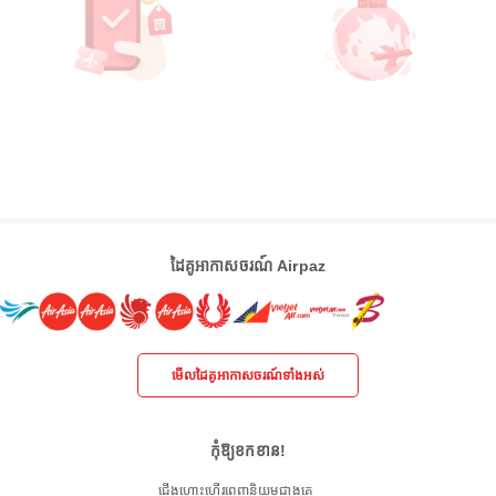
ដៃគូអាកាសចរណ៍ Airpaz
មើលដៃគូអាកាសចរណ៍ទាំងអស់
កុំឱ្យខកខាន!
ជើងហោះហើរពេញនិយមជាងគេ