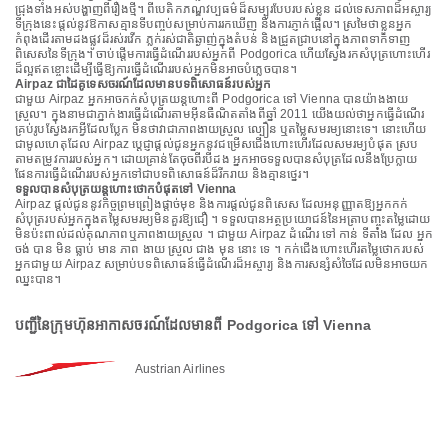
ជ្រុងទាំងអស់បង្ហាញពីរឿងថ្មី។ ពីបេតិកភណ្ឌវប្បធម៌ដ៏សម្បូរបែបរបស់ខ្លួន ដល់ទេសភាពដ៏អស្ចារ្យ
ទីក្រុងនេះផ្តល់នូវឱកាសគ្មានទីបញ្ចប់សម្រាប់ការរកឃើញ និងការភ្ញាក់ផ្អើល។ ស្រមៃថាខ្លួនអ្នក
កំពុងដើរតាមដងផ្លូវដ៏រស់រវើក ភ្លក់រស់ជាតិឆ្ងាញ់ក្នុងតំបន់ និងជ្រួតជ្រាបនៅក្នុងភាពទាក់ទាញ
ពិសេសនៃទីក្រុង។ ចាប់ផ្តើមការធ្វើដំណើររបស់អ្នកពី Podgorica ហើយស្វែងរកសំបុត្រហោះហើរ
ដ៏ល្អឥតខ្ចោះដើម្បីធ្វើឱ្យការធ្វើដំណើររបស់អ្នកមិនអាចបំភ្លេចបាន។
Airpaz ជាដៃគូទេសចរណ៍ដែលមានបទពិសោធន៍របស់អ្នក
ជាមួយ Airpaz អ្នកអាចកក់សំបុត្រយន្តហោះពី Podgorica ទៅ Vienna បានយ៉ាងងាយ
ស្រួល។ ក្នុងនាមជាភ្នាក់ងារធ្វើដំណើរតាមអ៊ីនធឺណិតតាំងពីឆ្នាំ 2011 យើងយល់ថាអ្នកធ្វើដំណើរ
គ្រប់រូបស្វែងរកអ្វីដែលប្លែក មិនថាវាជាភាពងាយស្រួល ល្បឿន ឬតម្លៃសមរម្យនោះទេ។ នោះហើយ
ជាមូលហេតុដែល Airpaz ប្តេជ្ញាផ្តល់ជូនអ្នកនូវជម្រើសជើងហោះហើរដែលសមរម្យបំផុត ស្រប
តាមតម្រូវការរបស់អ្នក។ ដោយគ្រាន់តែចុចពីរបីដង អ្នកអាចទទួលបានសំបុត្រដែលនឹងប្រែក្លាយ
ផែនការធ្វើដំណើររបស់អ្នកទៅជាបទពិសោធន៍ដ៏រីករាយ និងគ្មានថ្នេរ។
ទទួលបានសំបុត្រយន្តហោះថោកបំផុតទៅ Vienna
Airpaz ផ្តល់ជូននូវកិច្ចព្រមព្រៀងផ្តាច់មុខ និងការផ្តល់ជូនពិសេស ដែលអនុញ្ញាតឱ្យអ្នកកក់
សំបុត្ររបស់អ្នកក្នុងតម្លៃសមរម្យមិនគួរឱ្យជឿ ។ ទទួលបានអត្ថប្រយោជន៍នៃអត្រាបញ្ចុះតម្លៃដោយ
មិនប៉ះពាល់ដល់គុណភាពឬភាពងាយស្រួល ។ ជាមួយ Airpaz ដំណើរ ទៅ កាន់ ទីតាំង ដែល អ្នក
ចង់ បាន មិន ធ្លាប់ មាន ភាព ងាយ ស្រួល ជាង មុន នោះ ទេ ។ កក់ជើងហោះហើរតម្លៃថោករបស់
អ្នកជាមួយ Airpaz សម្រាប់បទពិសោធន៍ធ្វើដំណើរដ៏អស្ចារ្យ និងការសន្សំសំចៃដែលមិនអាចយក
ឈ្នះបាន។
បញ្ជីនៃក្រុមហ៊ុនអាកាសចរណ៍ដែលមានពី Podgorica ទៅ Vienna
Austrian Airlines