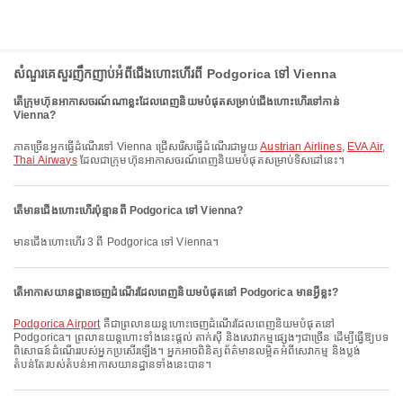
សំណួរគេសួរញឹកញាប់អំពីជើងហោះហើរពី Podgorica ទៅ Vienna
តើក្រុមហ៊ុនអាកាសចរណ៍ណាខ្លះដែលពេញនិយមបំផុតសម្រាប់ជើងហោះហើរទៅកាន់
Vienna?
ភាគច្រើនអ្នកធ្វើដំណើរទៅ Vienna ជ្រើសរើសធ្វើដំណើរជាមួយ
Austrian Airlines
,
EVA Air
,
Thai Airways
ដែលជាក្រុមហ៊ុនអាកាសចរណ៍ពេញនិយមបំផុតសម្រាប់ទិសដៅនេះ។
តើមានជើងហោះហើរប៉ុន្មានពី Podgorica ទៅ Vienna?
មានជើងហោះហើរ 3 ពី Podgorica ទៅ Vienna។
តើអាកាសយានដ្ឋានចេញដំណើរដែលពេញនិយមបំផុតនៅ Podgorica មានអ្វីខ្លះ?
Podgorica Airport
គឺជាព្រលានយន្តហោះចេញដំណើរដែលពេញនិយមបំផុតនៅ
Podgorica។ ព្រលានយន្តហោះទាំងនេះផ្តល់ តាក់ស៊ី និងសេវាកម្មផ្សេងៗជាច្រើន ដើម្បីធ្វើឱ្យបទ
ពិសោធន៍ដំណើររបស់អ្នកប្រសើរឡើង។ អ្នកអាចពិនិត្យព័ត៌មានលម្អិតអំពីសេវាកម្ម និងប្លង់
តំបន់តែរបស់តំបន់អាកាសយានដ្ឋានទាំងនេះបាន។