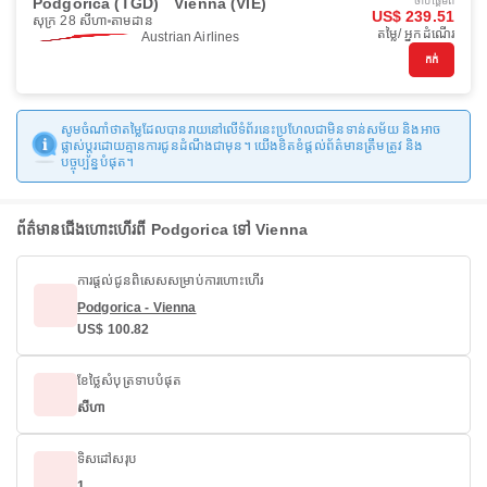
Podgorica (TGD)
Vienna (VIE)
ចាប់ផ្ដើមពី
US$ 239.51
សុក្រ 28 សីហា
តាមដាន
តម្លៃ/ អ្នកដំណើរ
Austrian Airlines
កក់
សូមចំណាំថាតម្លៃដែលបានរាយនៅលើទំព័រនេះប្រហែលជាមិនទាន់សម័យ និងអាច
ផ្លាស់ប្តូរដោយគ្មានការជូនដំណឹងជាមុន។ យើងខិតខំផ្តល់ព័ត៌មានត្រឹមត្រូវ និង
បច្ចុប្បន្នបំផុត។
ព័ត៌មានជើងហោះហើរពី Podgorica ទៅ Vienna
ការផ្តល់ជូនពិសេសសម្រាប់ការហោះហើរ
Podgorica - Vienna
US$ 100.82
ខែថ្លៃសំបុត្រទាបបំផុត
សីហា
ទិសដៅសរុប
1