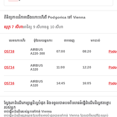
ពិនិត្យកាលវិភាគជើងហោះហើរពី Podgorica ទៅ Vienna
សុក្រ 7 សីហា
អាទិត្យ 9 សីហា
ចន្ទ 10 សីហា
លេខហោះហើរ
ម៉ូដែលយន្តហោះ
ចាកចេញ
មកដល់
AIRBUS
OS738
07:00
08:20
Podg
A220-300
AIRBUS
OS734
11:00
12:20
Podg
A320
AIRBUS
OS736
14:45
16:05
Podg
A320
ស្វែងរកដំណើរកម្សាន្តដ៏ល្អបំផុត និងទទួលបានបទពិសោធន៍ធ្វើដំណើរដ៏ល្អឥតខ្ចោះ
របស់អ្នក
ចាប់ផ្តើមដំណើររបស់អ្នកទៅកាន់ Vienna
ចាប់ផ្តើមដំណើរផ្សងព្រេងដែលមិនអាចបំភ្លេចបានទៅកាន់ Vienna ដែលជាទិសដៅដែលគ្រប់