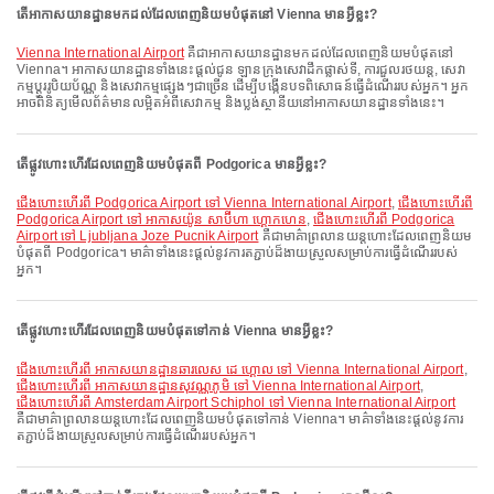
តើអាកាសយានដ្ឋានមកដល់ដែលពេញនិយមបំផុតនៅ Vienna មានអ្វីខ្លះ?
Vienna International Airport
គឺជាអាកាសយានដ្ឋានមកដល់ដែលពេញនិយមបំផុតនៅ
Vienna។ អាកាសយានដ្ឋានទាំងនេះផ្តល់ជូន ឡានក្រុងសេវាដឹកផ្លាស់ទី, ការជួលរថយន្ត, សេវា
កម្មប្តូររូបិយប័ណ្ណ និងសេវាកម្មផ្សេងៗជាច្រើន ដើម្បីបង្កើនបទពិសោធន៍ធ្វើដំណើររបស់អ្នក។ អ្នក
អាចពិនិត្យមើលព័ត៌មានលម្អិតអំពីសេវាកម្ម និងប្លង់ស្ថានីយនៅអាកាសយានដ្ឋានទាំងនេះ។
តើផ្លូវហោះហើរដែលពេញនិយមបំផុតពី Podgorica មានអ្វីខ្លះ?
ជើងហោះហើរពី Podgorica Airport ទៅ Vienna International Airport
,
ជើងហោះហើរពី
Podgorica Airport ទៅ អាកាសយ៉ូន សាប៊ីហា ហ្គោកហេន
,
ជើងហោះហើរពី Podgorica
Airport ទៅ Ljubljana Joze Pucnik Airport
គឺជាមាគ៌ាព្រលានយន្តហោះដែលពេញនិយម
បំផុតពី Podgorica។ មាគ៌ាទាំងនេះផ្តល់នូវការតភ្ជាប់ដ៏ងាយស្រួលសម្រាប់ការធ្វើដំណើររបស់
អ្នក។
តើផ្លូវហោះហើរដែលពេញនិយមបំផុតទៅកាន់ Vienna មានអ្វីខ្លះ?
ជើងហោះហើរពី អាកាសយានដ្ឋានឆារលេស ដេ ហ្គោល ទៅ Vienna International Airport
,
ជើងហោះហើរពី អាកាសយានដ្ឋានសុវណ្ណភូមិ ទៅ Vienna International Airport
,
ជើងហោះហើរពី Amsterdam Airport Schiphol ទៅ Vienna International Airport
គឺជាមាគ៌ាព្រលានយន្តហោះដែលពេញនិយមបំផុតទៅកាន់ Vienna។ មាគ៌ាទាំងនេះផ្តល់នូវការ
តភ្ជាប់ដ៏ងាយស្រួលសម្រាប់ការធ្វើដំណើររបស់អ្នក។