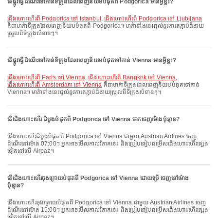
តើផ្លូវធ្វើដំណើរទៅកាន់ទីក្រុងដែលពេញនិយមបំផុតពី Podgorica មានអ្វីខ្លះ?
ជើងហោះហើរពី Podgorica ទៅ Istanbul
,
ជើងហោះហើរពី Podgorica ទៅ Ljubljana
គឺជាមាគ៌ាទីក្រុងដែលពេញនិយមបំផុតពី Podgorica។ មាគ៌ាទាំងនេះផ្តល់នូវការតភ្ជាប់ដ៏ងាយ
ស្រួលពីទីក្រុងសំខាន់ៗ។
តើផ្លូវធ្វើដំណើរទៅកាន់ទីក្រុងដែលពេញនិយមបំផុតទៅកាន់ Vienna មានអ្វីខ្លះ?
ជើងហោះហើរពី Paris ទៅ Vienna
,
ជើងហោះហើរពី Bangkok ទៅ Vienna
,
ជើងហោះហើរពី Amsterdam ទៅ Vienna
គឺជាមាគ៌ាទីក្រុងដែលពេញនិយមបំផុតទៅកាន់
Vienna។ មាគ៌ាទាំងនេះផ្តល់នូវការតភ្ជាប់ដ៏ងាយស្រួលពីទីក្រុងសំខាន់ៗ។
តើជើងហោះហើរ ដំបូងបំផុតពី Podgorica ទៅ Vienna ចាកចេញម៉ោងប៉ុន្មាន?
ជើងហោះហើរដំបូងបំផុតពី Podgorica ទៅ Vienna ជាមួយ Austrian Airlines ចេញ
ដំណើរនៅម៉ោង 07:00។ អ្នកអាចមើលកាលវិភាគនេះ និងប្រៀបធៀបជម្រើសជើងហោះហើរផ្សេង
ទៀតនៅលើ Airpaz។
តើជើងហោះហើរចុងក្រោយបំផុតពី Podgorica ទៅ Vienna ដោយប្រើ ចេញនៅម៉ោង
ប៉ុន្មាន?
ជើងហោះហើរចុងក្រោយបំផុតពី Podgorica ទៅ Vienna ជាមួយ Austrian Airlines ចេញ
ដំណើរនៅម៉ោង 15:00។ អ្នកអាចមើលកាលវិភាគនេះ និងប្រៀបធៀបជម្រើសជើងហោះហើរផ្សេង
ទៀតនៅលើ Airpaz។