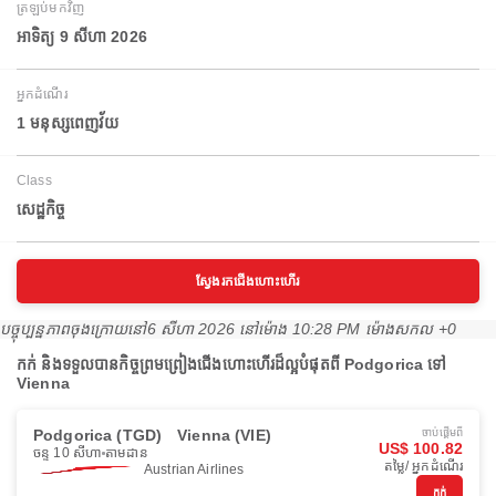
ត្រឡប់មកវិញ
អាទិត្យ 9 សីហា 2026
អ្នកដំណើរ
1 មនុស្សពេញវ័យ
Class
សេដ្ឋកិច្ច
ស្វែងរកជើងហោះហើរ
បច្ចុប្បន្នភាពចុងក្រោយនៅ
6 សីហា 2026 នៅ​ម៉ោង 10:28 PM ម៉ោង​សកល +0
កក់ និងទទួលបានកិច្ចព្រមព្រៀងជើងហោះហើរដ៏ល្អបំផុតពី Podgorica ទៅ
Vienna
Podgorica (TGD)
Vienna (VIE)
ចាប់ផ្ដើមពី
US$ 100.82
ចន្ទ 10 សីហា
តាមដាន
តម្លៃ/ អ្នកដំណើរ
Austrian Airlines
កក់