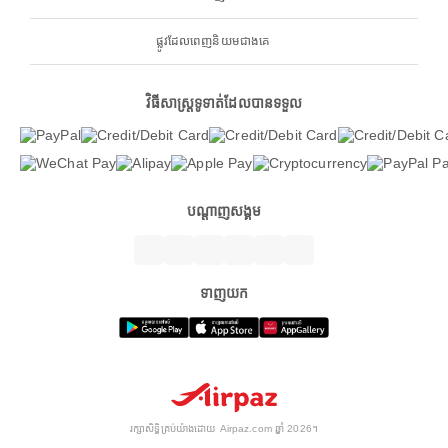
ផ្លូវដែលពេញនិយមជាងគេ
វិធីសាស្ត្រទូទាត់ដែលបានទទួល
បណ្តាញសង្គម
ទាញយក
រក្សាសិទ្ធិគ្រប់យ៉ាងដោយ Airpaz.com ឆ្នាំ 2026។