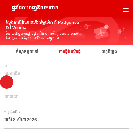
ផ្លូវដែលពេញនិយមថោក
ស្វែងរកជើងហោះហើរតម្លៃថោក ពី Podgorica
ទៅ Vienna
រីករាយជាមួយការផ្តល់ជូនជើងហោះហើរផ្តាច់មុខទៅគោលដៅ
ដែលអ្នកចូលចិត្ត។ ចាប់ផ្តើមកក់ឥឡូវនេះ!
ចំណុចមួយទៅ
ការធ្វើដំណើរជុំ
ពហុទីក្រុង
ពី
ប្រភពដើម
ទៅ
គោលដៅ
ចេញដំណើរ
សៅរ៍ 8 សីហា 2026