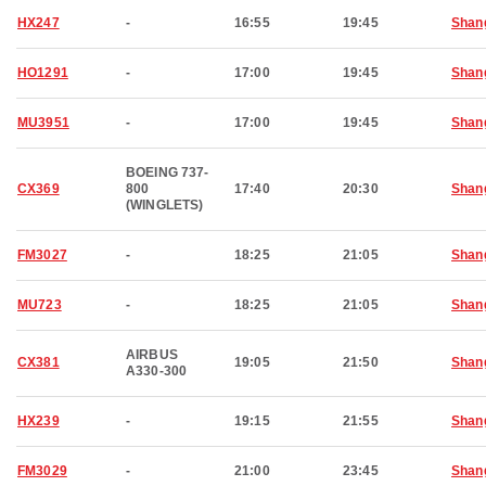
HX247
-
16:55
19:45
Shan
HO1291
-
17:00
19:45
Shan
MU3951
-
17:00
19:45
Shan
BOEING 737-
CX369
800
17:40
20:30
Shan
(WINGLETS)
FM3027
-
18:25
21:05
Shan
MU723
-
18:25
21:05
Shan
AIRBUS
CX381
19:05
21:50
Shan
A330-300
HX239
-
19:15
21:55
Shan
FM3029
-
21:00
23:45
Shan