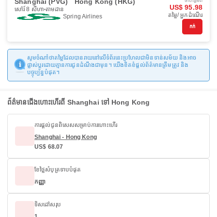
Shanghai (PVG)
Hong Kong (HKG)
ចាប់ផ្ដើមពី
US$ 95.98
សៅរ៍ 8 សីហា
តាមដាន
តម្លៃ/ អ្នកដំណើរ
Spring Airlines
កក់
សូមចំណាំថាតម្លៃដែលបានរាយនៅលើទំព័រនេះប្រហែលជាមិនទាន់សម័យ និងអាច
ផ្លាស់ប្តូរដោយគ្មានការជូនដំណឹងជាមុន។ យើងខិតខំផ្តល់ព័ត៌មានត្រឹមត្រូវ និង
បច្ចុប្បន្នបំផុត។
ព័ត៌មានជើងហោះហើរពី Shanghai ទៅ Hong Kong
ការផ្តល់ជូនពិសេសសម្រាប់ការហោះហើរ
Shanghai - Hong Kong
US$ 68.07
ខែថ្លៃសំបុត្រទាបបំផុត
កញ្ញា
ទិសដៅសរុប
1