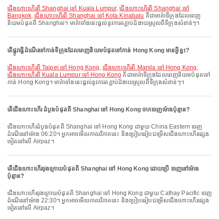
ជើងហោះហើរពី Shanghai ទៅ Kuala Lumpur
,
ជើងហោះហើរពី Shanghai ទៅ
Bangkok
,
ជើងហោះហើរពី Shanghai ទៅ Kota Kinabalu
គឺជាមាគ៌ាទីក្រុងដែលពេញ
និយមបំផុតពី Shanghai។ មាគ៌ាទាំងនេះផ្តល់នូវការតភ្ជាប់ដ៏ងាយស្រួលពីទីក្រុងសំខាន់ៗ។
តើផ្លូវធ្វើដំណើរទៅកាន់ទីក្រុងដែលពេញនិយមបំផុតទៅកាន់ Hong Kong មានអ្វីខ្លះ?
ជើងហោះហើរពី Taipei ទៅ Hong Kong
,
ជើងហោះហើរពី Manila ទៅ Hong Kong
,
ជើងហោះហើរពី Kuala Lumpur ទៅ Hong Kong
គឺជាមាគ៌ាទីក្រុងដែលពេញនិយមបំផុតទៅ
កាន់ Hong Kong។ មាគ៌ាទាំងនេះផ្តល់នូវការតភ្ជាប់ដ៏ងាយស្រួលពីទីក្រុងសំខាន់ៗ។
តើជើងហោះហើរ ដំបូងបំផុតពី Shanghai ទៅ Hong Kong ចាកចេញម៉ោងប៉ុន្មាន?
ជើងហោះហើរដំបូងបំផុតពី Shanghai ទៅ Hong Kong ជាមួយ China Eastern ចេញ
ដំណើរនៅម៉ោង 06:20។ អ្នកអាចមើលកាលវិភាគនេះ និងប្រៀបធៀបជម្រើសជើងហោះហើរផ្សេង
ទៀតនៅលើ Airpaz។
តើជើងហោះហើរចុងក្រោយបំផុតពី Shanghai ទៅ Hong Kong ដោយប្រើ ចេញនៅម៉ោង
ប៉ុន្មាន?
ជើងហោះហើរចុងក្រោយបំផុតពី Shanghai ទៅ Hong Kong ជាមួយ Cathay Pacific ចេញ
ដំណើរនៅម៉ោង 22:30។ អ្នកអាចមើលកាលវិភាគនេះ និងប្រៀបធៀបជម្រើសជើងហោះហើរផ្សេង
ទៀតនៅលើ Airpaz។