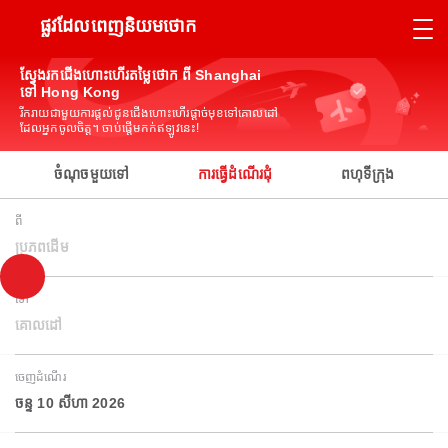
ផ្លូវដែលពេញនិយមថោក
ស្វែងរកជើងហោះហើរតម្លៃថោក ពី Shanghai
ទៅ Hong Kong
រីករាយជាមួយការផ្តល់ជូនជើងហោះហើរផ្តាច់មុខទៅគោលដៅ
ដែលអ្នកចូលចិត្ត។ ចាប់ផ្តើមកក់ឥឡូវនេះ!
ចំណុចមួយទៅ
ការធ្វើដំណើរជុំ
ពហុទីក្រុង
ពី
ប្រភពដើម
ទៅ
គោលដៅ
ចេញដំណើរ
ចន្ទ 10 សីហា 2026