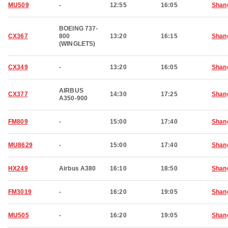
MU509
-
12:55
16:05
Shan
BOEING 737-
CX367
800
13:20
16:15
Shan
(WINGLETS)
CX349
-
13:20
16:05
Shan
AIRBUS
CX377
14:30
17:25
Shan
A350-900
FM809
-
15:00
17:40
Shan
MU8629
-
15:00
17:40
Shan
HX249
Airbus A380
16:10
18:50
Shan
FM3019
-
16:20
19:05
Shan
MU505
-
16:20
19:05
Shan