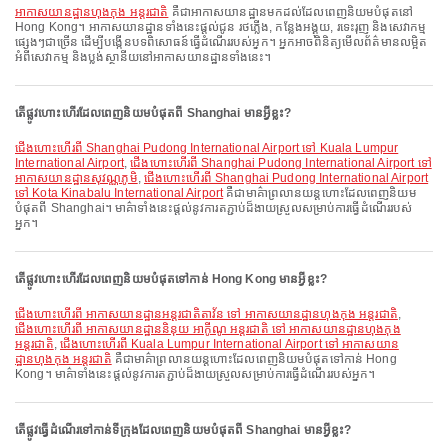
អាកាសយានដ្ឋានហុងកុង អន្តរជាតិ
គឺជាអាកាសយានដ្ឋានមកដល់ដែលពេញនិយមបំផុតនៅ
Hong Kong។ អាកាសយានដ្ឋានទាំងនេះផ្តល់ជូន រថភ្លើង, កន្លែងអង្គុយ, រទេះរុញ និងសេវាកម្ម
ផ្សេងៗជាច្រើន ដើម្បីបង្កើនបទពិសោធន៍ធ្វើដំណើររបស់អ្នក។ អ្នកអាចពិនិត្យមើលព័ត៌មានលម្អិត
អំពីសេវាកម្ម និងប្លង់ស្ថានីយនៅអាកាសយានដ្ឋានទាំងនេះ។
តើផ្លូវហោះហើរដែលពេញនិយមបំផុតពី Shanghai មានអ្វីខ្លះ?
ជើងហោះហើរពី Shanghai Pudong International Airport ទៅ Kuala Lumpur
International Airport
,
ជើងហោះហើរពី Shanghai Pudong International Airport ទៅ
អាកាសយានដ្ឋានសុវណ្ណភូមិ
,
ជើងហោះហើរពី Shanghai Pudong International Airport
ទៅ Kota Kinabalu International Airport
គឺជាមាគ៌ាព្រលានយន្តហោះដែលពេញនិយម
បំផុតពី Shanghai។ មាគ៌ាទាំងនេះផ្តល់នូវការតភ្ជាប់ដ៏ងាយស្រួលសម្រាប់ការធ្វើដំណើររបស់
អ្នក។
តើផ្លូវហោះហើរដែលពេញនិយមបំផុតទៅកាន់ Hong Kong មានអ្វីខ្លះ?
ជើងហោះហើរពី អាកាសយានដ្ឋានអន្តរជាតិតាវ័ន ទៅ អាកាសយានដ្ឋានហុងកុង អន្តរជាតិ
,
ជើងហោះហើរពី អាកាសយានដ្ឋាននិនុយ អាកូីណូ អន្តរជាតិ ទៅ អាកាសយានដ្ឋានហុងកុង
អន្តរជាតិ
,
ជើងហោះហើរពី Kuala Lumpur International Airport ទៅ អាកាសយាន
ដ្ឋានហុងកុង អន្តរជាតិ
គឺជាមាគ៌ាព្រលានយន្តហោះដែលពេញនិយមបំផុតទៅកាន់ Hong
Kong។ មាគ៌ាទាំងនេះផ្តល់នូវការតភ្ជាប់ដ៏ងាយស្រួលសម្រាប់ការធ្វើដំណើររបស់អ្នក។
តើផ្លូវធ្វើដំណើរទៅកាន់ទីក្រុងដែលពេញនិយមបំផុតពី Shanghai មានអ្វីខ្លះ?