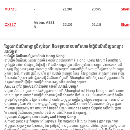
MU725
-
21:00
23:45
Shan
Airbus A321
CX327
22:30
01:15
Shan
N
ស្វែងរកដំណើរកម្សាន្តដ៏ល្អបំផុត និងទទួលបានបទពិសោធន៍ធ្វើដំណើរដ៏ល្អឥតខ្ចោះ
របស់អ្នក
ចាប់ផ្តើមដំណើររបស់អ្នកទៅកាន់ Hong Kong
ចាប់ផ្តើមដំណើរផ្សងព្រេងដែលមិនអាចបំភ្លេចបានទៅកាន់ Hong Kong ដែលជាទិសដៅដែល
គ្រប់ជ្រុងទាំងអស់បង្ហាញពីរឿងថ្មី។ ពីបេតិកភណ្ឌវប្បធម៌ដ៏សម្បូរបែបរបស់ខ្លួន ដល់ទេសភាពដ៏
អស្ចារ្យ ទីក្រុងនេះផ្តល់នូវឱកាសគ្មានទីបញ្ចប់សម្រាប់ការរកឃើញ និងការភ្ញាក់ផ្អើល។ ស្រមៃថាខ្លួន
អ្នកកំពុងដើរតាមដងផ្លូវដ៏រស់រវើក ភ្លក់រស់ជាតិឆ្ងាញ់ក្នុងតំបន់ និងជ្រួតជ្រាបនៅក្នុងភាពទាក់ទាញ
ពិសេសនៃទីក្រុង។ ចាប់ផ្តើមការធ្វើដំណើររបស់អ្នកពី Shanghai ហើយស្វែងរកសំបុត្រហោះហើរ
ដ៏ល្អឥតខ្ចោះដើម្បីធ្វើឱ្យការធ្វើដំណើររបស់អ្នកមិនអាចបំភ្លេចបាន។
Airpaz ជាដៃគូទេសចរណ៍ដែលមានបទពិសោធន៍របស់អ្នក
ជាមួយ Airpaz អ្នកអាចកក់សំបុត្រយន្តហោះពី Shanghai ទៅ Hong Kong បានយ៉ាងងាយ
ស្រួល។ ក្នុងនាមជាភ្នាក់ងារធ្វើដំណើរតាមអ៊ីនធឺណិតតាំងពីឆ្នាំ 2011 យើងយល់ថាអ្នកធ្វើដំណើរ
គ្រប់រូបស្វែងរកអ្វីដែលប្លែក មិនថាវាជាភាពងាយស្រួល ល្បឿន ឬតម្លៃសមរម្យនោះទេ។ នោះហើយ
ជាមូលហេតុដែល Airpaz ប្តេជ្ញាផ្តល់ជូនអ្នកនូវជម្រើសជើងហោះហើរដែលសមរម្យបំផុត ស្រប
តាមតម្រូវការរបស់អ្នក។ ដោយគ្រាន់តែចុចពីរបីដង អ្នកអាចទទួលបានសំបុត្រដែលនឹងប្រែក្លាយ
ផែនការធ្វើដំណើររបស់អ្នកទៅជាបទពិសោធន៍ដ៏រីករាយ និងគ្មានថ្នេរ។
ទទួលបានសំបុត្រយន្តហោះថោកបំផុតទៅ Hong Kong
Airpaz ផ្តល់ជូននូវកិច្ចព្រមព្រៀងផ្តាច់មុខ និងការផ្តល់ជូនពិសេស ដែលអនុញ្ញាតឱ្យអ្នកកក់
សំបុត្ររបស់អ្នកក្នុងតម្លៃសមរម្យមិនគួរឱ្យជឿ ។ ទទួលបានអត្ថប្រយោជន៍នៃអត្រាបញ្ចុះតម្លៃដោយ