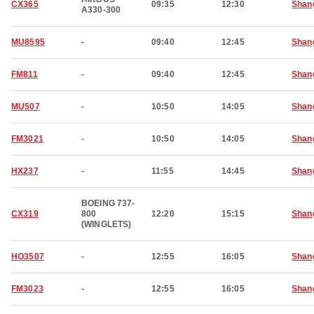
CX365
09:35
12:30
Shan
A330-300
MU8595
-
09:40
12:45
Shan
FM811
-
09:40
12:45
Shan
MU507
-
10:50
14:05
Shan
FM3021
-
10:50
14:05
Shan
HX237
-
11:55
14:45
Shan
BOEING 737-
CX319
800
12:20
15:15
Shan
(WINGLETS)
HO3507
-
12:55
16:05
Shan
FM3023
-
12:55
16:05
Shan