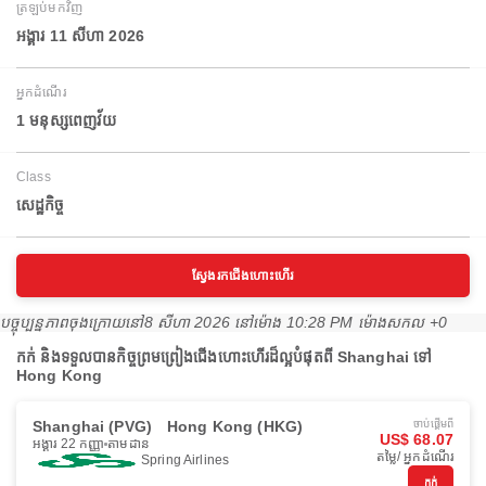
ត្រឡប់មកវិញ
អង្គារ 11 សីហា 2026
អ្នកដំណើរ
1 មនុស្សពេញវ័យ
Class
សេដ្ឋកិច្ច
ស្វែងរកជើងហោះហើរ
បច្ចុប្បន្នភាពចុងក្រោយនៅ
8 សីហា 2026 នៅ​ម៉ោង 10:28 PM ម៉ោង​សកល +0
កក់ និងទទួលបានកិច្ចព្រមព្រៀងជើងហោះហើរដ៏ល្អបំផុតពី Shanghai ទៅ
Hong Kong
Shanghai (PVG)
Hong Kong (HKG)
ចាប់ផ្ដើមពី
US$ 68.07
អង្គារ 22 កញ្ញា
តាមដាន
តម្លៃ/ អ្នកដំណើរ
Spring Airlines
កក់