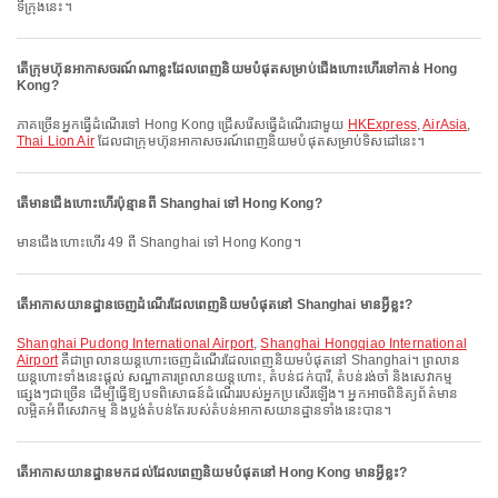
ទីក្រុងនេះ។
តើក្រុមហ៊ុនអាកាសចរណ៍ណាខ្លះដែលពេញនិយមបំផុតសម្រាប់ជើងហោះហើរទៅកាន់ Hong
Kong?
ភាគច្រើនអ្នកធ្វើដំណើរទៅ Hong Kong ជ្រើសរើសធ្វើដំណើរជាមួយ
HKExpress
,
AirAsia
,
Thai Lion Air
ដែលជាក្រុមហ៊ុនអាកាសចរណ៍ពេញនិយមបំផុតសម្រាប់ទិសដៅនេះ។
តើមានជើងហោះហើរប៉ុន្មានពី Shanghai ទៅ Hong Kong?
មានជើងហោះហើរ 49 ពី Shanghai ទៅ Hong Kong។
តើអាកាសយានដ្ឋានចេញដំណើរដែលពេញនិយមបំផុតនៅ Shanghai មានអ្វីខ្លះ?
Shanghai Pudong International Airport
,
Shanghai Hongqiao International
Airport
គឺជាព្រលានយន្តហោះចេញដំណើរដែលពេញនិយមបំផុតនៅ Shanghai។ ព្រលាន
យន្តហោះទាំងនេះផ្តល់ សណ្ឋាគារព្រលានយន្តហោះ, តំបន់ជក់បារី, តំបន់រង់ចាំ និងសេវាកម្ម
ផ្សេងៗជាច្រើន ដើម្បីធ្វើឱ្យបទពិសោធន៍ដំណើររបស់អ្នកប្រសើរឡើង។ អ្នកអាចពិនិត្យព័ត៌មាន
លម្អិតអំពីសេវាកម្ម និងប្លង់តំបន់តែរបស់តំបន់អាកាសយានដ្ឋានទាំងនេះបាន។
តើអាកាសយានដ្ឋានមកដល់ដែលពេញនិយមបំផុតនៅ Hong Kong មានអ្វីខ្លះ?