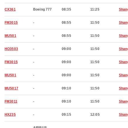
CX361
Boeing 777
08:35
11:25
Shan
FM3015
-
08:55
11:50
Shan
MU501
-
08:55
11:50
Shan
HO3503
-
09:00
11:50
Shan
FM3015
-
09:00
11:50
Shan
MU501
-
09:00
11:50
Shan
MU5017
-
09:10
11:50
Shan
FM3011
-
09:10
11:50
Shan
HX235
-
09:15
12:05
Shan
AIRBUS