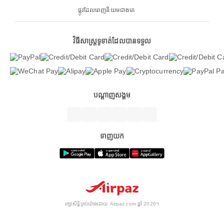
ផ្លូវដែលពេញនិយមជាងគេ
វិធីសាស្ត្រទូទាត់ដែលបានទទួល
បណ្តាញសង្គម
ទាញយក
រក្សាសិទ្ធិគ្រប់យ៉ាងដោយ Airpaz.com ឆ្នាំ 2026។