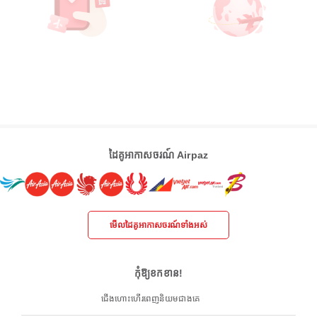
ដៃគូអាកាសចរណ៍ Airpaz
មើលដៃគូអាកាសចរណ៍ទាំងអស់
កុំឱ្យខកខាន!
ជើងហោះហើរពេញនិយមជាងគេ