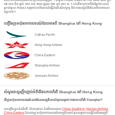
មិនប៉ះពាល់ដល់គុណភាពឬភាពងាយស្រួល ។ ជាមួយ Airpaz ដំណើរ ទៅ កាន់ ទីតាំង ដែល អ្នក
ចង់ បាន មិន ធ្លាប់ មាន ភាព ងាយ ស្រួល ជាង មុន នោះ ទេ ។ កក់ជើងហោះហើរតម្លៃថោករបស់
អ្នកជាមួយ Airpaz សម្រាប់បទពិសោធន៍ធ្វើដំណើរដ៏អស្ចារ្យ និងការសន្សំសំចៃដែលមិនអាចយក
ឈ្នះបាន។
បញ្ជីនៃក្រុមហ៊ុនអាកាសចរណ៍ដែលមានពី Shanghai ទៅ Hong Kong
Cathay Pacific
Hong Kong Airlines
China Eastern
Shanghai Airlines
Juneyao Airlines
សំណួរគេសួរញឹកញាប់អំពីជើងហោះហើរពី Shanghai ទៅ Hong Kong
តើក្រុមហ៊ុនអាកាសចរណ៍ណាដែលពេញនិយមបំផុតសម្រាប់ការហោះហើរពី Shanghai?
ភាគច្រើនអ្នកដំណើរពី Shanghai ដំណើរការដោយ
China Southern
,
Hainan Airlines
,
China Eastern
ដែលជាក្រុមហ៊ុនអាកាសចរណ៍ពេញនិយមបំផុតសម្រាប់ការធ្វើដំណើរចេញពី