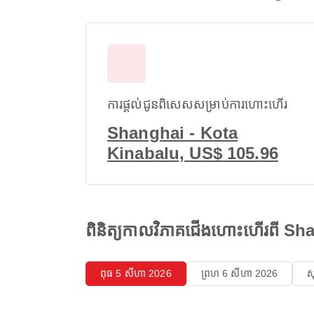
ការផ្តល់ជូនពិសេសសម្រាប់ការហោះហើរ
Shanghai - Kota
Kinabalu, US$ 105.96
ពិនិត្យកាលវិភាគជើងហោះហើរពី S
ពុធ 5 សីហា 2026
ព្រហ 6 សីហា 2026
ស