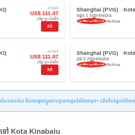
ចាប់ផ្ដើមពី
KI)
Shanghai (PVG)
Kota
US$ 111.07
អង្គារ 1 កញ្ញា
តាមដាន
តម្លៃ/ អ្នកដំណើរ
AirAsia
កក់
ចាប់ផ្ដើមពី
KI)
Shanghai (PVG)
Kota
US$ 111.07
ពុធ 9 កញ្ញា
តាមដាន
តម្លៃ/ អ្នកដំណើរ
AirAsia
កក់
ន់សម័យ និងអាចផ្លាស់ប្តូរដោយគ្មានការជូនដំណឹងជាមុន។ យើងខិតខំផ្តល់ព័ត៌មានត្រឹមត្
 ទៅ Kota Kinabalu