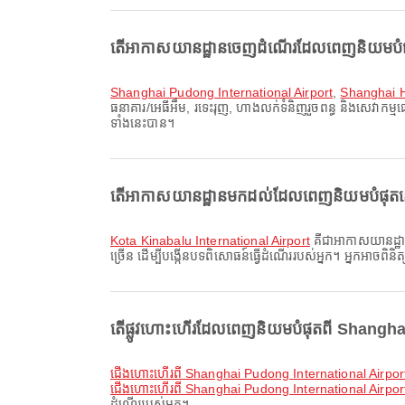
តើអាកាសយានដ្ឋានចេញដំណើរដែលពេញនិយមបំផុត
Shanghai Pudong International Airport
,
Shanghai H
ធនាគារ/អេធីអឹម, រទេះរុញ, ហាងលក់ទំនិញរួចពន្ធ និងសេវាកម្មផ្
ទាំងនេះបាន។
តើអាកាសយានដ្ឋានមកដល់ដែលពេញនិយមបំផុតនៅ 
Kota Kinabalu International Airport
គឺជាអាកាសយានដ្ឋាន
ច្រើន ដើម្បីបង្កើនបទពិសោធន៍ធ្វើដំណើររបស់អ្នក។ អ្នកអាចពិនិ
តើផ្លូវហោះហើរដែលពេញនិយមបំផុតពី Shanghai ម
ជើងហោះហើរពី Shanghai Pudong International Airpor
ជើងហោះហើរពី Shanghai Pudong International Airpor
ដំណើររបស់អ្នក។