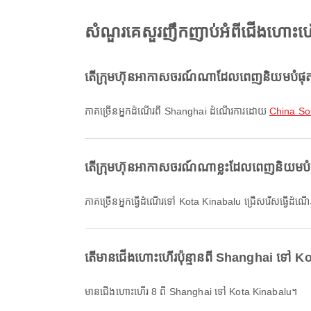
សំណួរគេសួរញឹកញាប់អំពីជើងហោះ
តើក្រុមហ៊ុនអាកាសចរណ៍ណាដែលពេញនិយមបំផុ
ភាគច្រើនអ្នកដំណើរពី Shanghai ដំណើរការដោយ
China So
តើក្រុមហ៊ុនអាកាសចរណ៍ណាខ្លះដែលពេញនិយមប
ភាគច្រើនអ្នកធ្វើដំណើរទៅ Kota Kinabalu ជ្រើសរើសធ្វើដំ
តើមានជើងហោះហើរប៉ុន្មានពី Shanghai ទៅ K
មានជើងហោះហើរ 8 ពី Shanghai ទៅ Kota Kinabalu។