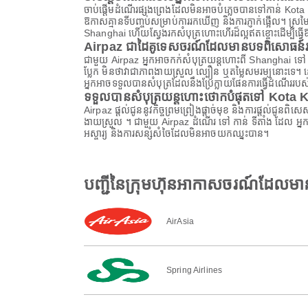
ចាប់ផ្តើមដំណើរផ្សងព្រេងដែលមិនអាចបំភ្លេចបានទៅកាន់ Kota Ki
ឱកាសគ្មានទីបញ្ចប់សម្រាប់ការរកឃើញ និងការភ្ញាក់ផ្អើល។ ស្រមៃថាខ
Shanghai ហើយស្វែងរកសំបុត្រហោះហើរដ៏ល្អឥតខ្ចោះដើម្បីធ្វើឱ្
Airpaz ជាដៃគូទេសចរណ៍ដែលមានបទពិសោធន៍រប
ជាមួយ Airpaz អ្នកអាចកក់សំបុត្រយន្តហោះពី Shanghai ទៅ Kot
ប្លែក មិនថាវាជាភាពងាយស្រួល ល្បឿន ឬតម្លៃសមរម្យនោះទេ។ ន
អ្នកអាចទទួលបានសំបុត្រដែលនឹងប្រែក្លាយផែនការធ្វើដំណើររបស់
ទទួលបានសំបុត្រយន្តហោះថោកបំផុតទៅ Kota 
Airpaz ផ្តល់ជូននូវកិច្ចព្រមព្រៀងផ្តាច់មុខ និងការផ្តល់ជូន
ងាយស្រួល ។ ជាមួយ Airpaz ដំណើរ ទៅ កាន់ ទីតាំង ដែល អ្នក
អស្ចារ្យ និងការសន្សំសំចៃដែលមិនអាចយកឈ្នះបាន។
បញ្ជីនៃក្រុមហ៊ុនអាកាសចរណ៍ដែល
AirAsia
Spring Airlines