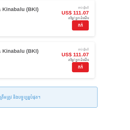
ចាប់ផ្ដើមពី
 Kinabalu (BKI)
US$ 111.07
តម្លៃ/ អ្នកដំណើរ
កក់
ចាប់ផ្ដើមពី
 Kinabalu (BKI)
US$ 111.07
តម្លៃ/ អ្នកដំណើរ
កក់
រូវ និងបច្ចុប្បន្នបំផុត។