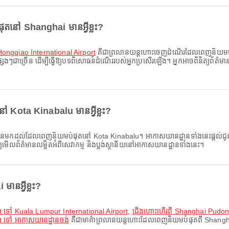
នៅ Shanghai មានអ្វីខ្លះ?
ongqiao International Airport
គឺជាព្រលានយន្តហោះចេញដំណើរដែលពេញនិយមបំផ
សេងៗជាច្រើន ដើម្បីធ្វើឱ្យបទពិសោធន៍ដំណើររបស់អ្នកប្រសើរឡើង។ អ្នកអាចពិនិត្យព័ត៌មា
Kota Kinabalu មានអ្វីខ្លះ?
មកដល់ដែលពេញនិយមបំផុតនៅ Kota Kinabalu។ អាកាសយានដ្ឋានទាំងនេះផ្តល់ជូន កន្លែង
ត្យមើលព័ត៌មានលម្អិតអំពីសេវាកម្ម និងប្លង់ស្ថានីយនៅអាកាសយានដ្ឋានទាំងនេះ។
ានអ្វីខ្លះ?
t ទៅ Kuala Lumpur International Airport
,
ជើងហោះហើរពី Shanghai Pudong I
t ទៅ អាកាសយានដ្ឋានចង់
គឺជាមាគ៌ាព្រលានយន្តហោះដែលពេញនិយមបំផុតពី Shanghai។ មា