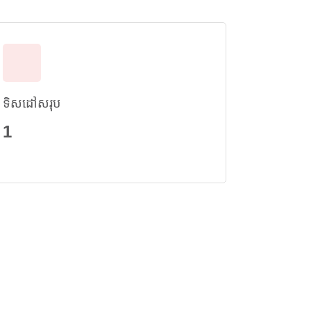
ទិសដៅសរុប
1