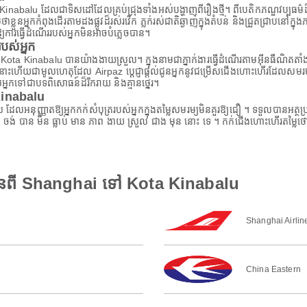
nabalu ដែលជាទិសដៅដែលគ្រប់ជ្រុងទាំងអស់បង្ហាញពីរឿងថ្មី។ ពីបេតិកភណ្ឌវប្បធម៌ដ៏សម្
្លួនអ្នកកំពុងដើរតាមដងផ្លូវដ៏រស់រវើក ភ្លក់រស់ជាតិឆ្ងាញ់ក្នុងតំបន់ និងជ្រួតជ្រាបនៅក្
យការធ្វើដំណើររបស់អ្នកមិនអាចបំភ្លេចបាន។
ស់អ្នក
a Kinabalu បានយ៉ាងងាយស្រួល។ ក្នុងនាមជាភ្នាក់ងារធ្វើដំណើរតាមអ៊ីនធឺណិតតាំងពីឆ
ោះហើយជាមូលហេតុដែល Airpaz ប្តេជ្ញាផ្តល់ជូនអ្នកនូវជម្រើសជើងហោះហើរដែលសមរម្យ
អ្នកទៅជាបទពិសោធន៍ដ៏រីករាយ និងគ្មានថ្នេរ។
Kinabalu
ពិសេស ដែលអនុញ្ញាតឱ្យអ្នកកក់សំបុត្ររបស់អ្នកក្នុងតម្លៃសមរម្យមិនគួរឱ្យជឿ ។ ទទួលបា
 ចង់ បាន មិន ធ្លាប់ មាន ភាព ងាយ ស្រួល ជាង មុន នោះ ទេ ។ កក់ជើងហោះហើរតម្លៃថ
មានពី Shanghai ទៅ Kota Kinabalu
Shanghai Airlin
China Eastern