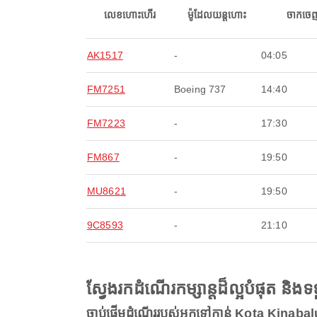
លេខហោះហើរ
ម៉ូដែលយន្តហោះ
ចាកចេ
AK1517
-
04:05
FM7251
Boeing 737
14:40
FM7223
-
17:30
FM867
-
19:50
MU8621
-
19:50
9C8593
-
21:10
ស្វែងរកដំណើរកម្សាន្តដ៏ល្អបំផុត និ
ចាប់ផ្តើមដំណើររបស់អ្នកទៅកាន់ Kota Kinabal