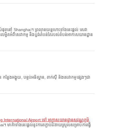
ុតនៅ Shanghai។ ព្រលានយន្តហោះទាំងនេះផ្តល់ សេវា
នលម្អិតអំពីសេវាកម្ម និងប្លង់តំបន់តែរបស់តំបន់អាកាសយានដ្ឋាន
អង្គុយ, បន្ទប់អធិស្ឋាន, តាក់ស៊ី និងសេវាកម្មផ្សេងៗជា
nternational Airport ទៅ អាកាសយានដ្ឋានសុវណ្ណភូមិ
,
គ៌ាទាំងនេះផ្តល់នូវការតភ្ជាប់ដ៏ងាយស្រួលសម្រាប់ការធ្វើ