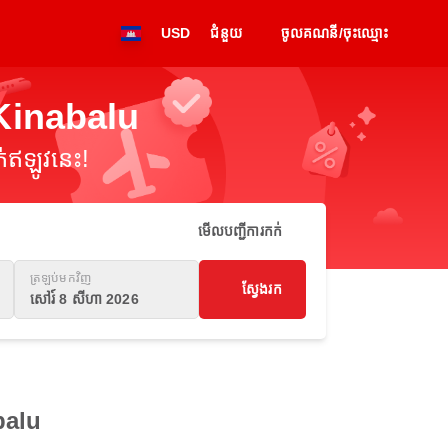
USD
ជំនួយ
ចូលគណនី/ចុះឈ្មោះ
 Kinabalu
់ឥឡូវនេះ!
មើលបញ្ជីការកក់
ត្រឡប់មកវិញ
ស្វែងរក
សៅរ៍ 8 សីហា 2026
balu