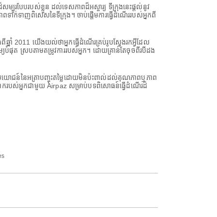
បូរបែបរបស់ខ្លួន ដល់ទេសភាពដ៏អស្ចារ្យ ទីក្រុងនេះផ្តល់នូវ
នុងភាពទាក់ទាញពិសេសនៃទីក្រុង។ ចាប់ផ្តើមការធ្វើដំណើររបស់អ្នកពី
្នាំ 2011 យើងយល់ថាអ្នកធ្វើដំណើរគ្រប់រូបស្វែងរកអ្វីដែល
បំផុត ស្របតាមតម្រូវការរបស់អ្នក។ ដោយគ្រាន់តែចុចពីរបីដង
នអត្ថប្រយោជន៍នៃអត្រាបញ្ចុះតម្លៃដោយមិនប៉ះពាល់ដល់គុណភាពឬភាព
ោករបស់អ្នកជាមួយ Airpaz សម្រាប់បទពិសោធន៍ធ្វើដំណើរដ៏
es