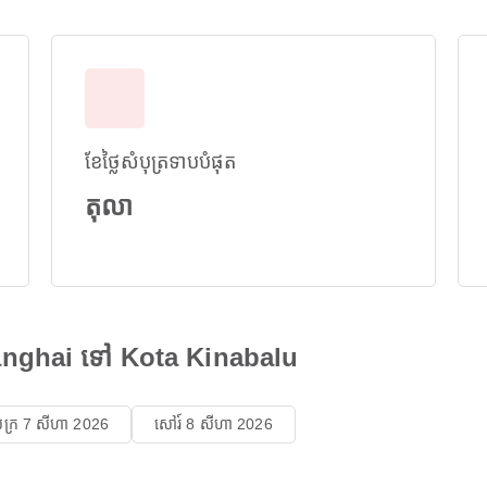
ខែថ្លៃសំបុត្រទាបបំផុត
តុលា
hanghai ទៅ Kota Kinabalu
ុក្រ 7 សីហា 2026
សៅរ៍ 8 សីហា 2026