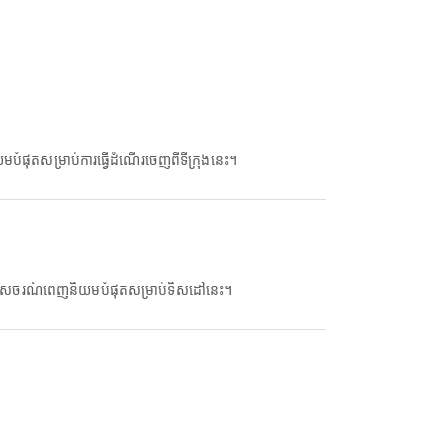
ផុតសម្រាប់ការធ្វើដំណើរចេញពីទីក្រុងនេះ។
កាសចរណ៍ពេញនិយមបំផុតសម្រាប់ទិសដៅនេះ។