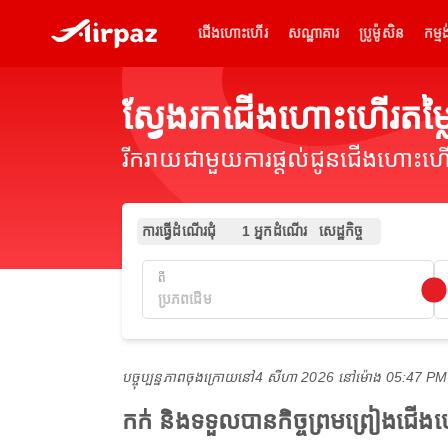
ជើងហោះហើរ
សណ្ឋាគារ
ប្រូម៉ូសិន
កម្មង
ស្វែងរកជើងហោះហើរតម
រីករាយជាមួយការផ្តល់ជូនជើងហោះហើរ
ការធ្វើដំណើរជុំ
1 អ្នកដំណើរ
សេដ្ឋកិច្ច
ពី
បច្ចុប្បន្នភាពចុងក្រោយនៅ
4 សីហា 2026 នៅ​ម៉ោង 05:47 P
កក់ និងទទួលបានកិច្ចព្រមព្រៀងជ