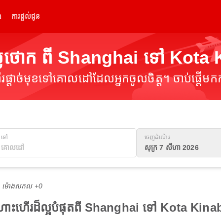
់
ការផ្តល់ជូន
្លៃថោក ពី Shanghai ទៅ Kota
ផ្តាច់មុខទៅគោលដៅដែលអ្នកចូលចិត្ត។ ចាប់ផ្តើមកក
ទៅ
ចេញដំណើរ
សុក្រ 7 សីហា 2026
M ម៉ោង​សកល +0
ើងហោះហើរដ៏ល្អបំផុតពី Shanghai ទៅ Kota Kina