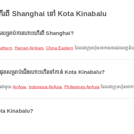
ហើរពី Shanghai ទៅ Kota Kinabalu
តសម្រាប់ការហោះហើរពី Shanghai?
uthern
,
Hainan Airlines
,
China Eastern
ដែលជាក្រុមហ៊ុនអាកាសចរណ៍ពេញនិយមបំ
ំផុតសម្រាប់ជើងហោះហើរទៅកាន់ Kota Kinabalu?
ណើរជាមួយ
AirAsia
,
Indonesia AirAsia
,
Philippines AirAsia
ដែលជាក្រុមហ៊ុនអា
ota Kinabalu?