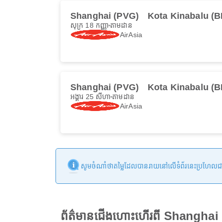
Shanghai (PVG)
Kota Kinabalu (B
សុក្រ 18 កញ្ញា
តាមដាន
AirAsia
Shanghai (PVG)
Kota Kinabalu (B
អង្គារ 25 សីហា
តាមដាន
AirAsia
សូមចំណាំថាតម្លៃដែលបានរាយនៅលើទំព័រនេះប្រហែលជាមិនទា
ព័ត៌មានជើងហោះហើរពី Shanghai