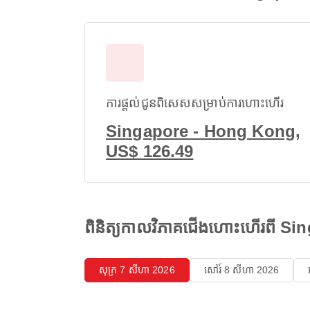
ការផ្តល់ជូនពិសេសសម្រាប់ការហោះហើរ
Singapore - Hong Kong,
US$ 126.49
ពិនិត្យកាលវិភាគជើងហោះហើរពី 
សុក្រ 7 សីហា 2026
សៅរ៍ 8 សីហា 2026