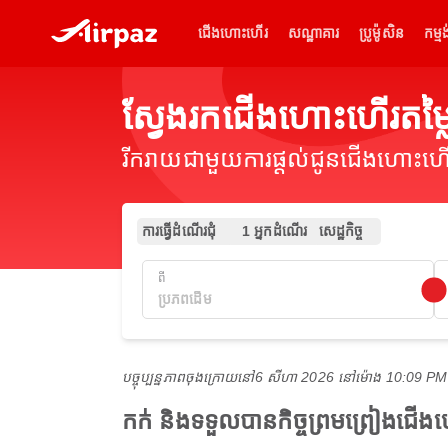
ជើងហោះហើរ
សណ្ឋាគារ
ប្រូម៉ូសិន
កម្មង
ស្វែងរកជើងហោះហើរតម
រីករាយជាមួយការផ្តល់ជូនជើងហោះហើរ
ការធ្វើដំណើរជុំ
1 អ្នកដំណើរ
សេដ្ឋកិច្ច
ពី
បច្ចុប្បន្នភាពចុងក្រោយនៅ
6 សីហា 2026 នៅ​ម៉ោង 10:09 P
កក់ និងទទួលបានកិច្ចព្រមព្រៀងជ