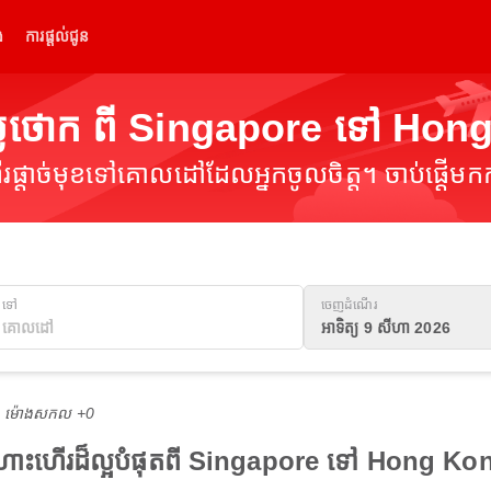
់
ការផ្តល់ជូន
្លៃថោក ពី Singapore ទៅ Hon
ផ្តាច់មុខទៅគោលដៅដែលអ្នកចូលចិត្ត។ ចាប់ផ្តើមកក
ទៅ
ចេញដំណើរ
អាទិត្យ 9 សីហា 2026
M ម៉ោង​សកល +0
ើងហោះហើរដ៏ល្អបំផុតពី Singapore ទៅ Hong Ko