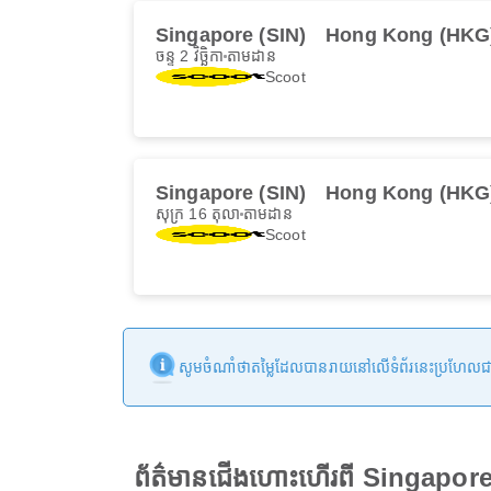
Singapore (SIN)
Hong Kong (HKG
ចន្ទ 2 វិច្ឆិកា
តាមដាន
Scoot
Singapore (SIN)
Hong Kong (HKG
សុក្រ 16 តុលា
តាមដាន
Scoot
សូមចំណាំថាតម្លៃដែលបានរាយនៅលើទំព័រនេះប្រហែលជាមិនទា
ព័ត៌មានជើងហោះហើរពី Singapo