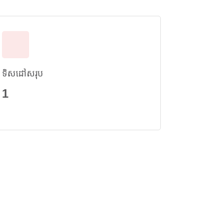
ទិសដៅសរុប
1