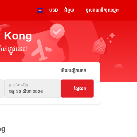
USD
ជំនួយ
ចូលគណនី/ចុះឈ្មោះ
g Kong
់ឥឡូវនេះ!
មើលបញ្ជីការកក់
ត្រឡប់មកវិញ
ស្វែងរក
ចន្ទ 10 សីហា 2026
ng