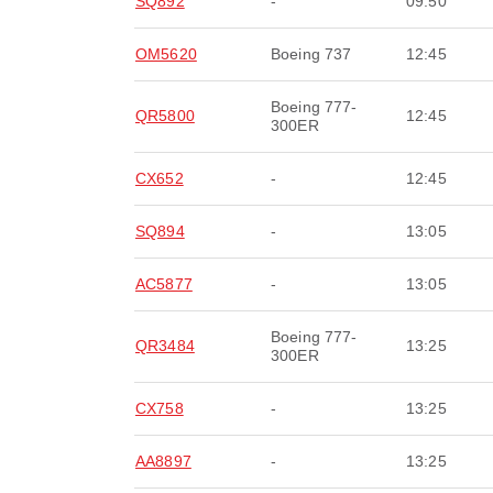
SQ892
-
09:50
OM5620
Boeing 737
12:45
Boeing 777-
QR5800
12:45
300ER
CX652
-
12:45
SQ894
-
13:05
AC5877
-
13:05
Boeing 777-
QR3484
13:25
300ER
CX758
-
13:25
AA8897
-
13:25