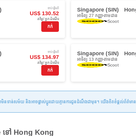
ចាប់ផ្ដើមពី
)
Singapore (SIN)
Hon
US$ 130.52
អាទិត្យ 27 កញ្ញា
តាមដាន
តម្លៃ/ អ្នកដំណើរ
Scoot
កក់
ចាប់ផ្ដើមពី
)
Singapore (SIN)
Hon
US$ 134.97
អាទិត្យ 13 កញ្ញា
តាមដាន
តម្លៃ/ អ្នកដំណើរ
Scoot
កក់
ន់សម័យ និងអាចផ្លាស់ប្តូរដោយគ្មានការជូនដំណឹងជាមុន។ យើងខិតខំផ្តល់ព័ត៌មានត្រឹមត្
re ទៅ Hong Kong