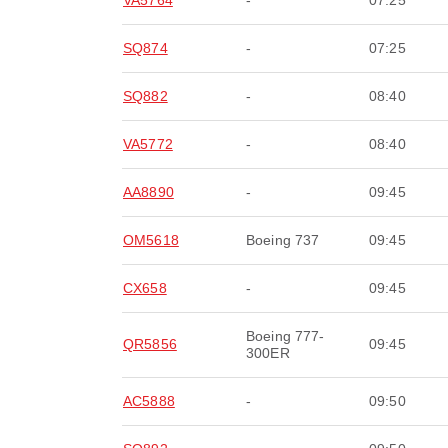
VA5764
-
07:25
SQ874
-
07:25
SQ882
-
08:40
VA5772
-
08:40
AA8890
-
09:45
OM5618
Boeing 737
09:45
CX658
-
09:45
Boeing 777-
QR5856
09:45
300ER
AC5888
-
09:50