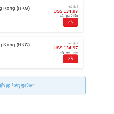
ចាប់ផ្ដើមពី
g Kong (HKG)
US$ 134.97
តម្លៃ/ អ្នកដំណើរ
កក់
ចាប់ផ្ដើមពី
g Kong (HKG)
US$ 134.97
តម្លៃ/ អ្នកដំណើរ
កក់
រូវ និងបច្ចុប្បន្នបំផុត។