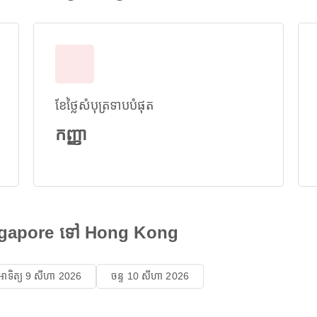
ខែថ្លៃសំបុត្រទាបបំផុត
កញ្ញា
Singapore ទៅ Hong Kong
អាទិត្យ 9 សីហា 2026
ចន្ទ 10 សីហា 2026