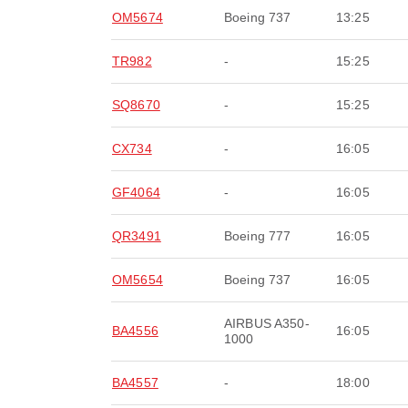
OM5674
Boeing 737
13:25
TR982
-
15:25
SQ8670
-
15:25
CX734
-
16:05
GF4064
-
16:05
QR3491
Boeing 777
16:05
OM5654
Boeing 737
16:05
AIRBUS A350-
BA4556
16:05
1000
BA4557
-
18:00