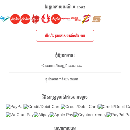
ដៃគូអាកាសចរណ៍ Airpaz
មើលដៃគូអាកាសចរណ៍ទាំងអស់
កុំឱ្យខកខាន!
ជើងហោះហើរពេញនិយមជាងគេ
ផ្លូវដែលពេញនិយមជាងគេ
វិធីសាស្ត្រទូទាត់ដែលបានទទួល
បណ្តាញសង្គម