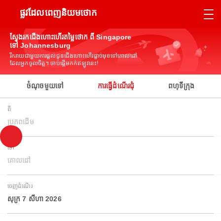
ផ្លូវដែលពេញនិយមថោក
ស្វែងរកជើងហោះហើរតម្លៃថោក ពី Singapore
ទៅ Johannesburg
រីករាយជាមួយការផ្តល់ជូនជើងហោះហើរផ្តាច់មុខទៅគោលដៅ
ដែលអ្នកចូលចិត្ត។ ចាប់ផ្តើមកក់ឥឡូវនេះ!
ចំណុចមួយទៅ
ការធ្វើដំណើរជុំ
ពហុទីក្រុង
ពី
ប្រភពដើម
ទៅ
គោលដៅ
ចេញដំណើរ
សុក្រ 7 សីហា 2026