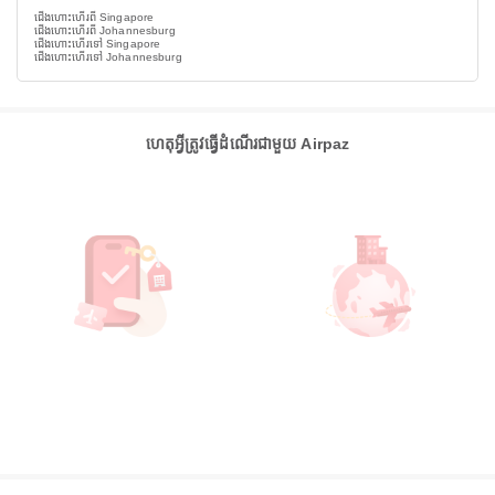
ជើងហោះហើរពី Singapore
ជើងហោះហើរពី Johannesburg
ជើងហោះហើរទៅ Singapore
ជើងហោះហើរទៅ Johannesburg
ហេតុអ្វីត្រូវធ្វើដំណើរជាមួយ Airpaz