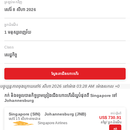
ត្រឡប់មកវិញ
សៅរ៍ 8 សីហា 2026
អ្នកដំណើរ
1 មនុស្សពេញវ័យ
Class
សេដ្ឋកិច្ច
ស្វែងរកជើងហោះហើរ
បច្ចុប្បន្នភាពចុងក្រោយនៅ
6 សីហា 2026 នៅ​ម៉ោង 03:28 AM ម៉ោង​សកល +0
កក់ និងទទួលបានកិច្ចព្រមព្រៀងជើងហោះហើរដ៏ល្អបំផុតពី Singapore ទៅ
Johannesburg
Singapore (SIN)
Johannesburg (JNB)
ចាប់ផ្ដើមពី
US$ 730.91
សៅរ៍ 15 សីហា
តាមដាន
តម្លៃ/ អ្នកដំណើរ
Singapore Airlines
កក់