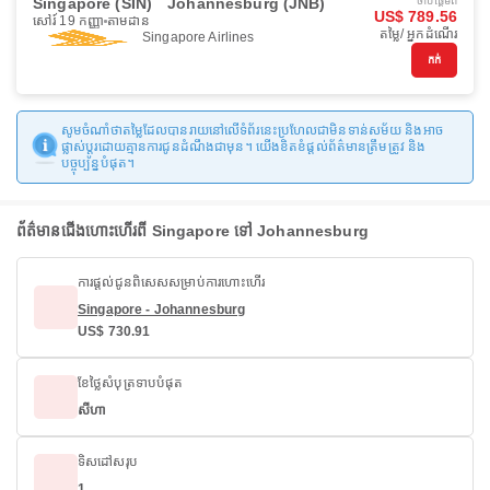
Singapore (SIN)
Johannesburg (JNB)
ចាប់ផ្ដើមពី
US$ 789.56
សៅរ៍ 19 កញ្ញា
តាមដាន
តម្លៃ/ អ្នកដំណើរ
Singapore Airlines
កក់
សូមចំណាំថាតម្លៃដែលបានរាយនៅលើទំព័រនេះប្រហែលជាមិនទាន់សម័យ និងអាច
ផ្លាស់ប្តូរដោយគ្មានការជូនដំណឹងជាមុន។ យើងខិតខំផ្តល់ព័ត៌មានត្រឹមត្រូវ និង
បច្ចុប្បន្នបំផុត។
ព័ត៌មានជើងហោះហើរពី Singapore ទៅ Johannesburg
ការផ្តល់ជូនពិសេសសម្រាប់ការហោះហើរ
Singapore - Johannesburg
US$ 730.91
ខែថ្លៃសំបុត្រទាបបំផុត
សីហា
ទិសដៅសរុប
1