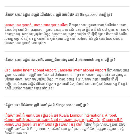
តើអាកាសយានដ្ឋានចេញដំណើរដែលពេញនិយមបំផុតនៅ Singapore មានអ្វីខ្លះ?
អាកាសយានដ្ឋានចង់
,
អាកាសយានដ្ឋានសេលីតារ
គឺជាព្រលានយន្តហោះចេញដំណើរដែលពេញ
និយមបំផុតនៅ Singapore។ ព្រលានយន្តហោះទាំងនេះផ្តល់ គ្លីនិក និងឱសថស្ថាន, ហាងលក់
ទំនិញរួចពន្ធ, សេវាកម្មប្តូររូបិយប័ណ្ណ និងសេវាកម្មផ្សេងៗជាច្រើន ដើម្បីធ្វើឱ្យបទពិសោធន៍ដំណើរ
របស់អ្នកប្រសើរឡើង។ អ្នកអាចពិនិត្យព័ត៌មានលម្អិតអំពីសេវាកម្ម និងប្លង់តំបន់តែរបស់តំបន់
អាកាសយានដ្ឋានទាំងនេះបាន។
តើអាកាសយានដ្ឋានមកដល់ដែលពេញនិយមបំផុតនៅ Johannesburg មានអ្វីខ្លះ?
OR Tambo International Airport
,
Lanseria International Airport
គឺជាអាកាសយាន
ដ្ឋានមកដល់ដែលពេញនិយមបំផុតនៅ Johannesburg។ អាកាសយានដ្ឋានទាំងនេះផ្តល់ជូន
បរិភោគអាហារ, សេវាកម្មប្តូររូបិយប័ណ្ណ, ការជួលរថយន្ត និងសេវាកម្មផ្សេងៗជាច្រើន ដើម្បី
បង្កើនបទពិសោធន៍ធ្វើដំណើររបស់អ្នក។ អ្នកអាចពិនិត្យមើលព័ត៌មានលម្អិតអំពីសេវាកម្ម និងប្លង់
ស្ថានីយនៅអាកាសយានដ្ឋានទាំងនេះ។
តើផ្លូវហោះហើរដែលពេញនិយមបំផុតពី Singapore មានអ្វីខ្លះ?
ជើងហោះហើរពី អាកាសយានដ្ឋានចង់ ទៅ Kuala Lumpur International Airport
,
ជើងហោះហើរពី អាកាសយានដ្ឋានចង់ ទៅ អាកាសយានដ្ឋានអន្តរជាតិតាវ័ន
,
ជើងហោះហើរពី
អាកាសយានដ្ឋានចង់ ទៅ អាកាសយានដ្ឋានប៉េណះ អន្តរជាតិ
គឺជាមាគ៌ាព្រលានយន្តហោះដែល
ពេញនិយមបំផុតពី Singapore។ មាគ៌ាទាំងនេះផ្តល់នូវការតភ្ជាប់ដ៏ងាយស្រួលសម្រាប់ការធ្វើ
ដំណើររបស់អ្នក។