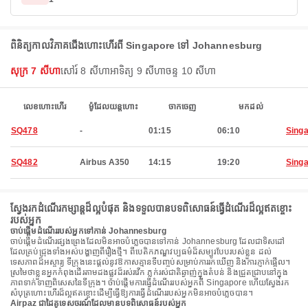
ពិនិត្យកាលវិភាគជើងហោះហើរពី Singapore ទៅ Johannesburg
សុក្រ 7 សីហា
សៅរ៍ 8 សីហា
អាទិត្យ 9 សីហា
ចន្ទ 10 សីហា
លេខហោះហើរ
ម៉ូដែលយន្តហោះ
ចាកចេញ
មកដល់
SQ478
-
01:15
06:10
Sing
SQ482
Airbus A350
14:15
19:20
Sing
ស្វែងរកដំណើរកម្សាន្តដ៏ល្អបំផុត និងទទួលបានបទពិសោធន៍ធ្វើដំណើរដ៏ល្អឥតខ្ចោះ
របស់អ្នក
ចាប់ផ្តើមដំណើររបស់អ្នកទៅកាន់ Johannesburg
ចាប់ផ្តើមដំណើរផ្សងព្រេងដែលមិនអាចបំភ្លេចបានទៅកាន់ Johannesburg ដែលជាទិសដៅ
ដែលគ្រប់ជ្រុងទាំងអស់បង្ហាញពីរឿងថ្មី។ ពីបេតិកភណ្ឌវប្បធម៌ដ៏សម្បូរបែបរបស់ខ្លួន ដល់
ទេសភាពដ៏អស្ចារ្យ ទីក្រុងនេះផ្តល់នូវឱកាសគ្មានទីបញ្ចប់សម្រាប់ការរកឃើញ និងការភ្ញាក់ផ្អើល។
ស្រមៃថាខ្លួនអ្នកកំពុងដើរតាមដងផ្លូវដ៏រស់រវើក ភ្លក់រស់ជាតិឆ្ងាញ់ក្នុងតំបន់ និងជ្រួតជ្រាបនៅក្នុង
ភាពទាក់ទាញពិសេសនៃទីក្រុង។ ចាប់ផ្តើមការធ្វើដំណើររបស់អ្នកពី Singapore ហើយស្វែងរក
សំបុត្រហោះហើរដ៏ល្អឥតខ្ចោះដើម្បីធ្វើឱ្យការធ្វើដំណើររបស់អ្នកមិនអាចបំភ្លេចបាន។
Airpaz ជាដៃគូទេសចរណ៍ដែលមានបទពិសោធន៍របស់អ្នក