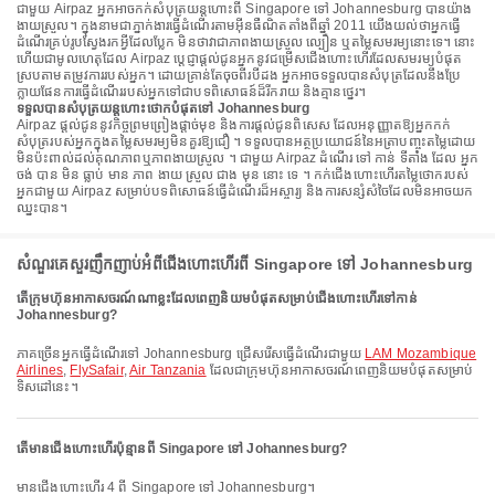
ជាមួយ Airpaz អ្នកអាចកក់សំបុត្រយន្តហោះពី Singapore ទៅ Johannesburg បានយ៉ាង
ងាយស្រួល។ ក្នុងនាមជាភ្នាក់ងារធ្វើដំណើរតាមអ៊ីនធឺណិតតាំងពីឆ្នាំ 2011 យើងយល់ថាអ្នកធ្វើ
ដំណើរគ្រប់រូបស្វែងរកអ្វីដែលប្លែក មិនថាវាជាភាពងាយស្រួល ល្បឿន ឬតម្លៃសមរម្យនោះទេ។ នោះ
ហើយជាមូលហេតុដែល Airpaz ប្តេជ្ញាផ្តល់ជូនអ្នកនូវជម្រើសជើងហោះហើរដែលសមរម្យបំផុត
ស្របតាមតម្រូវការរបស់អ្នក។ ដោយគ្រាន់តែចុចពីរបីដង អ្នកអាចទទួលបានសំបុត្រដែលនឹងប្រែ
ក្លាយផែនការធ្វើដំណើររបស់អ្នកទៅជាបទពិសោធន៍ដ៏រីករាយ និងគ្មានថ្នេរ។
ទទួលបានសំបុត្រយន្តហោះថោកបំផុតទៅ Johannesburg
Airpaz ផ្តល់ជូននូវកិច្ចព្រមព្រៀងផ្តាច់មុខ និងការផ្តល់ជូនពិសេស ដែលអនុញ្ញាតឱ្យអ្នកកក់
សំបុត្ររបស់អ្នកក្នុងតម្លៃសមរម្យមិនគួរឱ្យជឿ ។ ទទួលបានអត្ថប្រយោជន៍នៃអត្រាបញ្ចុះតម្លៃដោយ
មិនប៉ះពាល់ដល់គុណភាពឬភាពងាយស្រួល ។ ជាមួយ Airpaz ដំណើរ ទៅ កាន់ ទីតាំង ដែល អ្នក
ចង់ បាន មិន ធ្លាប់ មាន ភាព ងាយ ស្រួល ជាង មុន នោះ ទេ ។ កក់ជើងហោះហើរតម្លៃថោករបស់
អ្នកជាមួយ Airpaz សម្រាប់បទពិសោធន៍ធ្វើដំណើរដ៏អស្ចារ្យ និងការសន្សំសំចៃដែលមិនអាចយក
ឈ្នះបាន។
សំណួរគេសួរញឹកញាប់អំពីជើងហោះហើរពី Singapore ទៅ Johannesburg
តើក្រុមហ៊ុនអាកាសចរណ៍ណាខ្លះដែលពេញនិយមបំផុតសម្រាប់ជើងហោះហើរទៅកាន់
Johannesburg?
ភាគច្រើនអ្នកធ្វើដំណើរទៅ Johannesburg ជ្រើសរើសធ្វើដំណើរជាមួយ
LAM Mozambique
Airlines
,
FlySafair
,
Air Tanzania
ដែលជាក្រុមហ៊ុនអាកាសចរណ៍ពេញនិយមបំផុតសម្រាប់
ទិសដៅនេះ។
តើមានជើងហោះហើរប៉ុន្មានពី Singapore ទៅ Johannesburg?
មានជើងហោះហើរ 4 ពី Singapore ទៅ Johannesburg។