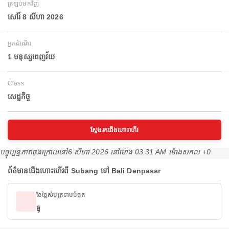
ត្រឡប់មកវិញ
សៅរ៍ 8 សីហា 2026
អ្នកដំណើរ
1 មនុស្សពេញវ័យ
Class
សេដ្ឋកិច្ច
ស្វែងរកជើងហោះហើរ
បច្ចុប្បន្នភាពចុងក្រោយនៅ
6 សីហា 2026 នៅ​ម៉ោង 03:31 AM ម៉ោង​សកល +0
ព័ត៌មានជើងហោះហើរពី Subang ទៅ Bali Denpasar
ខែថ្លៃសំបុត្រទាបបំផុត
ធ្នូ