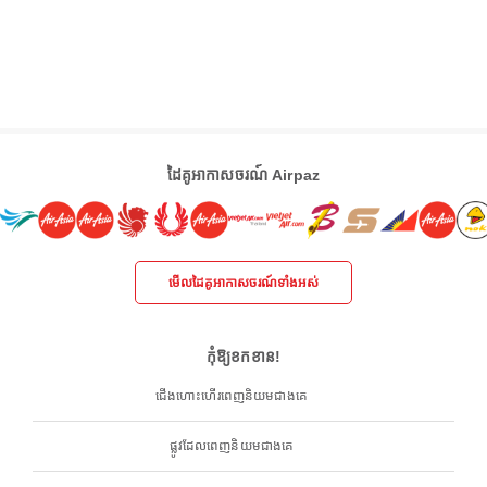
ដៃគូអាកាសចរណ៍ Airpaz
មើលដៃគូអាកាសចរណ៍ទាំងអស់
កុំឱ្យខកខាន!
ជើងហោះហើរពេញនិយមជាងគេ
ផ្លូវដែលពេញនិយមជាងគេ