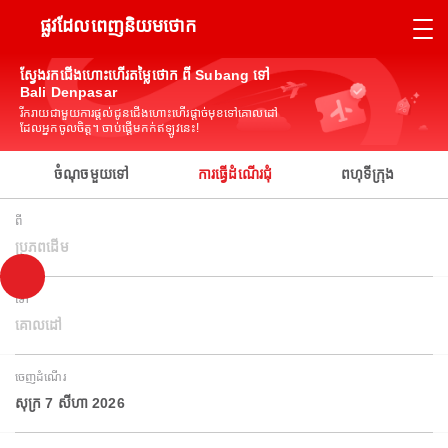
ផ្លូវដែលពេញនិយមថោក
ស្វែងរកជើងហោះហើរតម្លៃថោក ពី Subang ទៅ
Bali Denpasar
រីករាយជាមួយការផ្តល់ជូនជើងហោះហើរផ្តាច់មុខទៅគោលដៅ
ដែលអ្នកចូលចិត្ត។ ចាប់ផ្តើមកក់ឥឡូវនេះ!
ចំណុចមួយទៅ
ការធ្វើដំណើរជុំ
ពហុទីក្រុង
ពី
ប្រភពដើម
ទៅ
គោលដៅ
ចេញដំណើរ
សុក្រ 7 សីហា 2026