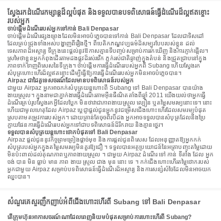
ស្វែងរកដំណើរកម្សាន្តដ៏ល្អបំផុត និងទទួលបានបទពិសោធន៍ធ្វើដំណើរដ៏ល្អឥតខ្ចោះ
របស់អ្នក
ចាប់ផ្តើមដំណើររបស់អ្នកទៅកាន់ Bali Denpasar
ចាប់ផ្តើមដំណើរផ្សងព្រេងដែលមិនអាចបំភ្លេចបានទៅកាន់ Bali Denpasar ដែលជាទិសដៅ
ដែលគ្រប់ជ្រុងទាំងអស់បង្ហាញពីរឿងថ្មី។ ពីបេតិកភណ្ឌវប្បធម៌ដ៏សម្បូរបែបរបស់ខ្លួន ដល់
ទេសភាពដ៏អស្ចារ្យ ទីក្រុងនេះផ្តល់នូវឱកាសគ្មានទីបញ្ចប់សម្រាប់ការរកឃើញ និងការភ្ញាក់ផ្អើល។
ស្រមៃថាខ្លួនអ្នកកំពុងដើរតាមដងផ្លូវដ៏រស់រវើក ភ្លក់រស់ជាតិឆ្ងាញ់ក្នុងតំបន់ និងជ្រួតជ្រាបនៅក្នុង
ភាពទាក់ទាញពិសេសនៃទីក្រុង។ ចាប់ផ្តើមការធ្វើដំណើររបស់អ្នកពី Subang ហើយស្វែងរក
សំបុត្រហោះហើរដ៏ល្អឥតខ្ចោះដើម្បីធ្វើឱ្យការធ្វើដំណើររបស់អ្នកមិនអាចបំភ្លេចបាន។
Airpaz ជាដៃគូទេសចរណ៍ដែលមានបទពិសោធន៍របស់អ្នក
ជាមួយ Airpaz អ្នកអាចកក់សំបុត្រយន្តហោះពី Subang ទៅ Bali Denpasar បានយ៉ាង
ងាយស្រួល។ ក្នុងនាមជាភ្នាក់ងារធ្វើដំណើរតាមអ៊ីនធឺណិតតាំងពីឆ្នាំ 2011 យើងយល់ថាអ្នកធ្វើ
ដំណើរគ្រប់រូបស្វែងរកអ្វីដែលប្លែក មិនថាវាជាភាពងាយស្រួល ល្បឿន ឬតម្លៃសមរម្យនោះទេ។ នោះ
ហើយជាមូលហេតុដែល Airpaz ប្តេជ្ញាផ្តល់ជូនអ្នកនូវជម្រើសជើងហោះហើរដែលសមរម្យបំផុត
ស្របតាមតម្រូវការរបស់អ្នក។ ដោយគ្រាន់តែចុចពីរបីដង អ្នកអាចទទួលបានសំបុត្រដែលនឹងប្រែ
ក្លាយផែនការធ្វើដំណើររបស់អ្នកទៅជាបទពិសោធន៍ដ៏រីករាយ និងគ្មានថ្នេរ។
ទទួលបានសំបុត្រយន្តហោះថោកបំផុតទៅ Bali Denpasar
Airpaz ផ្តល់ជូននូវកិច្ចព្រមព្រៀងផ្តាច់មុខ និងការផ្តល់ជូនពិសេស ដែលអនុញ្ញាតឱ្យអ្នកកក់
សំបុត្ររបស់អ្នកក្នុងតម្លៃសមរម្យមិនគួរឱ្យជឿ ។ ទទួលបានអត្ថប្រយោជន៍នៃអត្រាបញ្ចុះតម្លៃដោយ
មិនប៉ះពាល់ដល់គុណភាពឬភាពងាយស្រួល ។ ជាមួយ Airpaz ដំណើរ ទៅ កាន់ ទីតាំង ដែល អ្នក
ចង់ បាន មិន ធ្លាប់ មាន ភាព ងាយ ស្រួល ជាង មុន នោះ ទេ ។ កក់ជើងហោះហើរតម្លៃថោករបស់
អ្នកជាមួយ Airpaz សម្រាប់បទពិសោធន៍ធ្វើដំណើរដ៏អស្ចារ្យ និងការសន្សំសំចៃដែលមិនអាចយក
ឈ្នះបាន។
សំណួរគេសួរញឹកញាប់អំពីជើងហោះហើរពី Subang ទៅ Bali Denpasar
តើក្រុមហ៊ុនអាកាសចរណ៍ណាដែលពេញនិយមបំផុតសម្រាប់ការហោះហើរពី Subang?