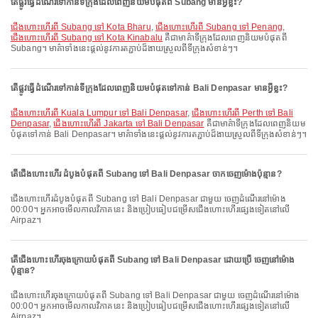
តើផ្លូវធ្វើដំណើរទៅកាន់ទីក្រុងដែលពេញនិយមបំផុតពី Subang មានអ្វីខ្លះ?
ជើងហោះហើរពី Subang ទៅ Kota Bharu
,
ជើងហោះហើរពី Subang ទៅ Penang
,
ជើងហោះហើរពី Subang ទៅ Kota Kinabalu
គឺជាមាគ៌ាទីក្រុងដែលពេញនិយមបំផុតពី
Subang។ មាគ៌ាទាំងនេះផ្តល់នូវការតភ្ជាប់ដ៏ងាយស្រួលពីទីក្រុងសំខាន់ៗ។
តើផ្លូវធ្វើដំណើរទៅកាន់ទីក្រុងដែលពេញនិយមបំផុតទៅកាន់ Bali Denpasar មានអ្វីខ្លះ?
ជើងហោះហើរពី Kuala Lumpur ទៅ Bali Denpasar
,
ជើងហោះហើរពី Perth ទៅ Bali
Denpasar
,
ជើងហោះហើរពី Jakarta ទៅ Bali Denpasar
គឺជាមាគ៌ាទីក្រុងដែលពេញនិយម
បំផុតទៅកាន់ Bali Denpasar។ មាគ៌ាទាំងនេះផ្តល់នូវការតភ្ជាប់ដ៏ងាយស្រួលពីទីក្រុងសំខាន់ៗ។
តើជើងហោះហើរ ដំបូងបំផុតពី Subang ទៅ Bali Denpasar ចាកចេញម៉ោងប៉ុន្មាន?
ជើងហោះហើរដំបូងបំផុតពី Subang ទៅ Bali Denpasar ជាមួយ ចេញដំណើរនៅម៉ោង
00:00។ អ្នកអាចមើលកាលវិភាគនេះ និងប្រៀបធៀបជម្រើសជើងហោះហើរផ្សេងទៀតនៅលើ
Airpaz។
តើជើងហោះហើរចុងក្រោយបំផុតពី Subang ទៅ Bali Denpasar ដោយប្រើ ចេញនៅម៉ោង
ប៉ុន្មាន?
ជើងហោះហើរចុងក្រោយបំផុតពី Subang ទៅ Bali Denpasar ជាមួយ ចេញដំណើរនៅម៉ោង
00:00។ អ្នកអាចមើលកាលវិភាគនេះ និងប្រៀបធៀបជម្រើសជើងហោះហើរផ្សេងទៀតនៅលើ
Airpaz។