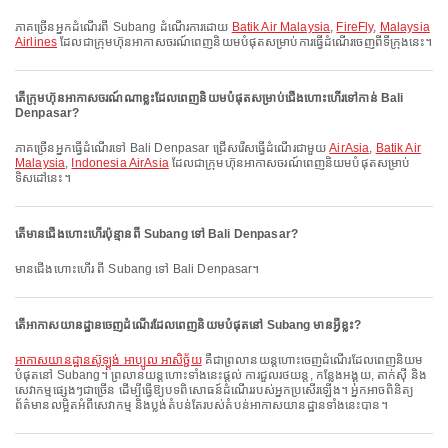
ភាគច្រើនអ្នកដំណើរពី Subang ដំណើរការដោយ
Batik Air Malaysia
,
FireFly
,
Malaysia
Airlines
ដែលជាក្រុមហ៊ុនអាកាសចរណ៍ពេញនិយមបំផុតសម្រាប់ការធ្វើដំណើរចេញពីទីក្រុងនេះ។
តើក្រុមហ៊ុនអាកាសចរណ៍ណាខ្លះដែលពេញនិយមបំផុតសម្រាប់ជើងហោះហើរទៅកាន់ Bali
Denpasar?
ភាគច្រើនអ្នកធ្វើដំណើរទៅ Bali Denpasar ជ្រើសរើសធ្វើដំណើរជាមួយ
AirAsia
,
Batik Air
Malaysia
,
Indonesia AirAsia
ដែលជាក្រុមហ៊ុនអាកាសចរណ៍ពេញនិយមបំផុតសម្រាប់
ទិសដៅនេះ។
តើមានជើងហោះហើរប៉ុន្មានពី Subang ទៅ Bali Denpasar?
មានជើងហោះហើរ ពី Subang ទៅ Bali Denpasar។
តើអាកាសយានដ្ឋានចេញដំណើរដែលពេញនិយមបំផុតនៅ Subang មានអ្វីខ្លះ?
អាកាសយានដ្ឋានស៊ូឡ្តង់ អាប្បូល អាសិច្ជ័យ
គឺជាព្រលានយន្តហោះចេញដំណើរដែលពេញនិយម
បំផុតនៅ Subang។ ព្រលានយន្តហោះទាំងនេះផ្តល់ ការជួលរថយន្ត, កន្លែងអង្គុយ, តាក់ស៊ី និង
សេវាកម្មផ្សេងៗជាច្រើន ដើម្បីធ្វើឱ្យបទពិសោធន៍ដំណើររបស់អ្នកប្រសើរឡើង។ អ្នកអាចពិនិត្យ
ព័ត៌មានលម្អិតអំពីសេវាកម្ម និងប្លង់តំបន់តែរបស់តំបន់អាកាសយានដ្ឋានទាំងនេះបាន។