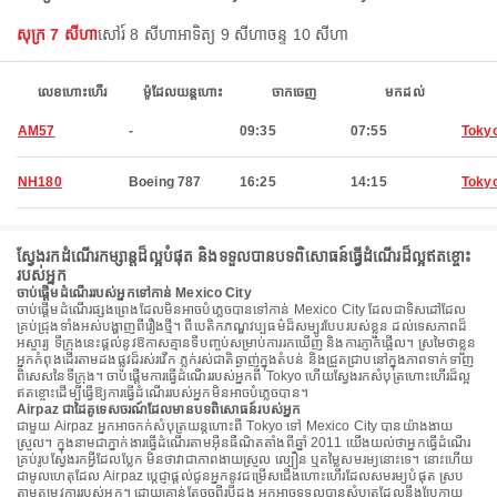
សុក្រ 7 សីហា
សៅរ៍ 8 សីហា
អាទិត្យ 9 សីហា
ចន្ទ 10 សីហា
លេខហោះហើរ
ម៉ូដែលយន្តហោះ
ចាកចេញ
មកដល់
AM57
-
09:35
07:55
Toky
NH180
Boeing 787
16:25
14:15
Toky
ស្វែងរកដំណើរកម្សាន្តដ៏ល្អបំផុត និងទទួលបានបទពិសោធន៍ធ្វើដំណើរដ៏ល្អឥតខ្ចោះ
របស់អ្នក
ចាប់ផ្តើមដំណើររបស់អ្នកទៅកាន់ Mexico City
ចាប់ផ្តើមដំណើរផ្សងព្រេងដែលមិនអាចបំភ្លេចបានទៅកាន់ Mexico City ដែលជាទិសដៅដែល
គ្រប់ជ្រុងទាំងអស់បង្ហាញពីរឿងថ្មី។ ពីបេតិកភណ្ឌវប្បធម៌ដ៏សម្បូរបែបរបស់ខ្លួន ដល់ទេសភាពដ៏
អស្ចារ្យ ទីក្រុងនេះផ្តល់នូវឱកាសគ្មានទីបញ្ចប់សម្រាប់ការរកឃើញ និងការភ្ញាក់ផ្អើល។ ស្រមៃថាខ្លួន
អ្នកកំពុងដើរតាមដងផ្លូវដ៏រស់រវើក ភ្លក់រស់ជាតិឆ្ងាញ់ក្នុងតំបន់ និងជ្រួតជ្រាបនៅក្នុងភាពទាក់ទាញ
ពិសេសនៃទីក្រុង។ ចាប់ផ្តើមការធ្វើដំណើររបស់អ្នកពី Tokyo ហើយស្វែងរកសំបុត្រហោះហើរដ៏ល្អ
ឥតខ្ចោះដើម្បីធ្វើឱ្យការធ្វើដំណើររបស់អ្នកមិនអាចបំភ្លេចបាន។
Airpaz ជាដៃគូទេសចរណ៍ដែលមានបទពិសោធន៍របស់អ្នក
ជាមួយ Airpaz អ្នកអាចកក់សំបុត្រយន្តហោះពី Tokyo ទៅ Mexico City បានយ៉ាងងាយ
ស្រួល។ ក្នុងនាមជាភ្នាក់ងារធ្វើដំណើរតាមអ៊ីនធឺណិតតាំងពីឆ្នាំ 2011 យើងយល់ថាអ្នកធ្វើដំណើរ
គ្រប់រូបស្វែងរកអ្វីដែលប្លែក មិនថាវាជាភាពងាយស្រួល ល្បឿន ឬតម្លៃសមរម្យនោះទេ។ នោះហើយ
ជាមូលហេតុដែល Airpaz ប្តេជ្ញាផ្តល់ជូនអ្នកនូវជម្រើសជើងហោះហើរដែលសមរម្យបំផុត ស្រប
តាមតម្រូវការរបស់អ្នក។ ដោយគ្រាន់តែចុចពីរបីដង អ្នកអាចទទួលបានសំបុត្រដែលនឹងប្រែក្លាយ