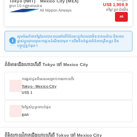
Tokyo (NRT)
Mexico City (MEX)
ចាប់ផ្ដើមពី
US$ 1,908.9
ព្រហ 10 កញ្ញា
តាមដាន
តម្លៃ/ អ្នកដំណើរ
All Nippon Airways
កក់
សូមចំណាំថាតម្លៃដែលបានរាយនៅលើទំព័រនេះប្រហែលជាមិនទាន់សម័យ និងអាច
ផ្លាស់ប្តូរដោយគ្មានការជូនដំណឹងជាមុន។ យើងខិតខំផ្តល់ព័ត៌មានត្រឹមត្រូវ និង
បច្ចុប្បន្នបំផុត។
ព័ត៌មានជើងហោះហើរពី Tokyo ទៅ Mexico City
ការផ្តល់ជូនពិសេសសម្រាប់ការហោះហើរ
Tokyo - Mexico City
US$ 1
ខែថ្លៃសំបុត្រទាបបំផុត
តុលា
ពិនិត្យកាលវិភាគជើងហោះហើរពី Tokyo ទៅ Mexico City