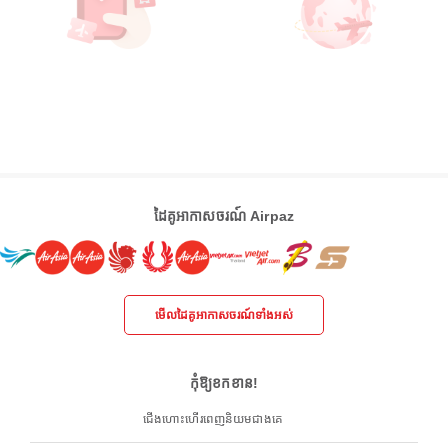
ដៃគូអាកាសចរណ៍ Airpaz
មើលដៃគូអាកាសចរណ៍ទាំងអស់
កុំឱ្យខកខាន!
ជើងហោះហើរពេញនិយមជាងគេ