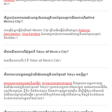
Aviation
ដែលជាក្រុមហ៊ុនអាកាសចរណ៍ពេញនិយមបំផុតសម្រាប់ការធ្វើដំណើរចេញពីទីក្រុង
នេះ។
តើក្រុមហ៊ុនអាកាសចរណ៍ណាខ្លះដែលពេញនិយមបំផុតសម្រាប់ជើងហោះហើរទៅកាន់
Mexico City?
ភាគច្រើនអ្នកធ្វើដំណើរទៅ Mexico City ជ្រើសរើសធ្វើដំណើរជាមួយ
Avianca
,
Aeromexico
,
Viva Aerobus
ដែលជាក្រុមហ៊ុនអាកាសចរណ៍ពេញនិយមបំផុតសម្រាប់
ទិសដៅនេះ។
តើមានជើងហោះហើរប៉ុន្មានពី Tokyo ទៅ Mexico City?
មានជើងហោះហើរ 3 ពី Tokyo ទៅ Mexico City។
តើអាកាសយានដ្ឋានចេញដំណើរដែលពេញនិយមបំផុតនៅ Tokyo មានអ្វីខ្លះ?
អាកាសយានដ្ឋានអន្តរជាតិណារីតា
,
អាកាសយានដ្ឋានហាណេដា
គឺជាព្រលានយន្តហោះចេញ
ដំណើរដែលពេញនិយមបំផុតនៅ Tokyo។ ព្រលានយន្តហោះទាំងនេះផ្តល់ សេវាធនាគារ/អេធីអឹម,
បន្ទប់ថែរក្សាក្មេង, គ្លីនិក និងឱសថស្ថាន និងសេវាកម្មផ្សេងៗជាច្រើន ដើម្បីធ្វើឱ្យបទពិសោធន៍
ដំណើររបស់អ្នកប្រសើរឡើង។ អ្នកអាចពិនិត្យព័ត៌មានលម្អិតអំពីសេវាកម្ម និងប្លង់តំបន់តែរបស់
តំបន់អាកាសយានដ្ឋានទាំងនេះបាន។