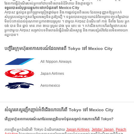
ផែនការធ្វើដំណើររបស់អ្នកទៅជាបទពិសោធន៍ដ៏រីករាយ និងគ្មានថ្នេរ។
ទទួលបានសំបុត្រយន្តហោះថោកបំផុតទៅ Mexico City
Airpaz ផ្តល់ជូននូវកិច្ចព្រមព្រៀងផ្តាច់មុខ និងការផ្តល់ជូនពិសេស ដែលអនុញ្ញាតឱ្យអ្នកកក់
សំបុត្ររបស់អ្នកក្នុងតម្លៃសមរម្យមិនគួរឱ្យជឿ ។ ទទួលបានអត្ថប្រយោជន៍នៃអត្រាបញ្ចុះតម្លៃដោយ
មិនប៉ះពាល់ដល់គុណភាពឬភាពងាយស្រួល ។ ជាមួយ Airpaz ដំណើរ ទៅ កាន់ ទីតាំង ដែល អ្នក
ចង់ បាន មិន ធ្លាប់ មាន ភាព ងាយ ស្រួល ជាង មុន នោះ ទេ ។ កក់ជើងហោះហើរតម្លៃថោករបស់
អ្នកជាមួយ Airpaz សម្រាប់បទពិសោធន៍ធ្វើដំណើរដ៏អស្ចារ្យ និងការសន្សំសំចៃដែលមិនអាចយក
ឈ្នះបាន។
បញ្ជីនៃក្រុមហ៊ុនអាកាសចរណ៍ដែលមានពី Tokyo ទៅ Mexico City
All Nippon Airways
Japan Airlines
Aeromexico
សំណួរគេសួរញឹកញាប់អំពីជើងហោះហើរពី Tokyo ទៅ Mexico City
តើក្រុមហ៊ុនអាកាសចរណ៍ណាដែលពេញនិយមបំផុតសម្រាប់ការហោះហើរពី Tokyo?
ភាគច្រើនអ្នកដំណើរពី Tokyo ដំណើរការដោយ
Japan Airlines
,
Jetstar Japan
,
Peach