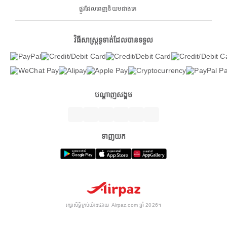
ផ្លូវដែលពេញនិយមជាងគេ
វិធីសាស្ត្រទូទាត់ដែលបានទទួល
បណ្តាញសង្គម
ទាញយក
រក្សាសិទ្ធិគ្រប់យ៉ាងដោយ Airpaz.com ឆ្នាំ 2026។