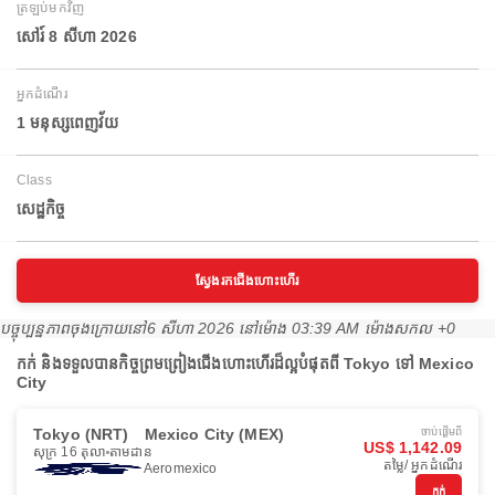
ត្រឡប់មកវិញ
សៅរ៍ 8 សីហា 2026
អ្នកដំណើរ
1 មនុស្សពេញវ័យ
Class
សេដ្ឋកិច្ច
ស្វែងរកជើងហោះហើរ
បច្ចុប្បន្នភាពចុងក្រោយនៅ
6 សីហា 2026 នៅ​ម៉ោង 03:39 AM ម៉ោង​សកល +0
កក់ និងទទួលបានកិច្ចព្រមព្រៀងជើងហោះហើរដ៏ល្អបំផុតពី Tokyo ទៅ Mexico
City
Tokyo (NRT)
Mexico City (MEX)
ចាប់ផ្ដើមពី
US$ 1,142.09
សុក្រ 16 តុលា
តាមដាន
តម្លៃ/ អ្នកដំណើរ
Aeromexico
កក់