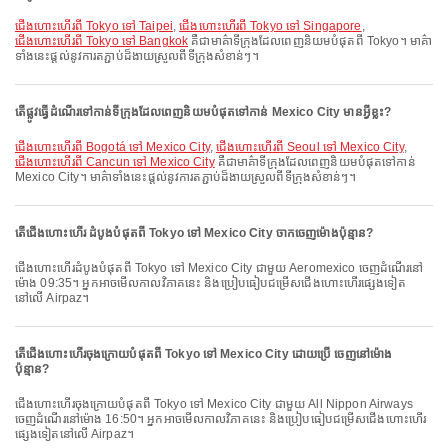
ជើងហោះហើរពី Tokyo ទៅ Taipei
,
ជើងហោះហើរពី Tokyo ទៅ Singapore
,
ជើងហោះហើរពី Tokyo ទៅ Bangkok
គឺជាមាគ៌ាទីក្រុងដែលពេញនិយមបំផុតពី Tokyo។ មាគ៌ា
ទាំងនេះផ្តល់នូវការតភ្ជាប់ដ៏ងាយស្រួលពីទីក្រុងសំខាន់ៗ។
តើផ្លូវធ្វើដំណើរទៅកាន់ទីក្រុងដែលពេញនិយមបំផុតទៅកាន់ Mexico City មានអ្វីខ្លះ?
ជើងហោះហើរពី Bogotá ទៅ Mexico City
,
ជើងហោះហើរពី Seoul ទៅ Mexico City
,
ជើងហោះហើរពី Cancun ទៅ Mexico City
គឺជាមាគ៌ាទីក្រុងដែលពេញនិយមបំផុតទៅកាន់
Mexico City។ មាគ៌ាទាំងនេះផ្តល់នូវការតភ្ជាប់ដ៏ងាយស្រួលពីទីក្រុងសំខាន់ៗ។
តើជើងហោះហើរ ដំបូងបំផុតពី Tokyo ទៅ Mexico City ចាកចេញម៉ោងប៉ុន្មាន?
ជើងហោះហើរដំបូងបំផុតពី Tokyo ទៅ Mexico City ជាមួយ Aeromexico ចេញដំណើរនៅ
ម៉ោង 09:35។ អ្នកអាចមើលកាលវិភាគនេះ និងប្រៀបធៀបជម្រើសជើងហោះហើរផ្សេងទៀត
នៅលើ Airpaz។
តើជើងហោះហើរចុងក្រោយបំផុតពី Tokyo ទៅ Mexico City ដោយប្រើ ចេញនៅម៉ោង
ប៉ុន្មាន?
ជើងហោះហើរចុងក្រោយបំផុតពី Tokyo ទៅ Mexico City ជាមួយ All Nippon Airways
ចេញដំណើរនៅម៉ោង 16:50។ អ្នកអាចមើលកាលវិភាគនេះ និងប្រៀបធៀបជម្រើសជើងហោះហើរ
ផ្សេងទៀតនៅលើ Airpaz។