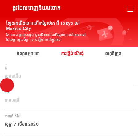
ផ្លូវដែលពេញនិយមថោក
ស្វែងរកជើងហោះហើរតម្លៃថោក ពី Tokyo ទៅ
Mexico City
រីករាយជាមួយការផ្តល់ជូនជើងហោះហើរផ្តាច់មុខទៅគោលដៅ
ដែលអ្នកចូលចិត្ត។ ចាប់ផ្តើមកក់ឥឡូវនេះ!
ចំណុចមួយទៅ
ការធ្វើដំណើរជុំ
ពហុទីក្រុង
ពី
ប្រភពដើម
ទៅ
គោលដៅ
ចេញដំណើរ
សុក្រ 7 សីហា 2026