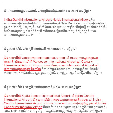
តើអាកាសយានដ្ឋានមកដល់ដែលពេញនិយមបំផុតនៅ New Delhi មានអ្វីខ្លះ?
Indira Gandhi International Airport
,
Noida International Airport
គឺជា
អាកាសយានដ្ឋានមកដល់ដែលពេញនិយមបំផុតនៅ New Delhi។ អាកាសយានដ្ឋានទាំងនេះ
ផ្តល់ជូន តាក់ស៊ី, រទេះរុញ, តំបន់រង់ចាំ និងសេវាកម្មផ្សេងៗជាច្រើន ដើម្បីបង្កើនបទពិសោធន៍ធ្វើ
ដំណើររបស់អ្នក។ អ្នកអាចពិនិត្យមើលព័ត៌មានលម្អិតអំពីសេវាកម្ម និងប្លង់ស្ថានីយនៅ
អាកាសយានដ្ឋានទាំងនេះ។
តើផ្លូវហោះហើរដែលពេញនិយមបំផុតពី Vancouver មានអ្វីខ្លះ?
ជើងហោះហើរពី Vancouver International Airport ទៅ អាកាសយានដ្ឋានហុងកុង
អន្តរជាតិ
,
ជើងហោះហើរពី Vancouver International Airport ទៅ Calgary
International Airport
,
ជើងហោះហើរពី Vancouver International Airport ទៅ
អាកាសយានដ្ឋានអន្តរជាតិណារីតា
គឺជាមាគ៌ាព្រលានយន្តហោះដែលពេញនិយមបំផុតពី
Vancouver។ មាគ៌ាទាំងនេះផ្តល់នូវការតភ្ជាប់ដ៏ងាយស្រួលសម្រាប់ការធ្វើដំណើររបស់អ្នក។
តើផ្លូវហោះហើរដែលពេញនិយមបំផុតទៅកាន់ New Delhi មានអ្វីខ្លះ?
ជើងហោះហើរពី Kuala Lumpur International Airport ទៅ Indira Gandhi
International Airport
,
ជើងហោះហើរពី អាកាសយានដ្ឋានអន្តរជាតិដុនមួង ទៅ Indira
Gandhi International Airport
,
ជើងហោះហើរពី អាកាសយានដ្ឋានសុវណ្ណភូមិ ទៅ Indira
Gandhi International Airport
គឺជាមាគ៌ាព្រលានយន្តហោះដែលពេញនិយមបំផុតទៅកាន់
New Delhi។ មាគ៌ាទាំងនេះផ្តល់នូវការតភ្ជាប់ដ៏ងាយស្រួលសម្រាប់ការធ្វើដំណើររបស់អ្នក។