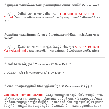
តើក្រុមហ៊ុនអាកាសចរណ៍ណាដែលពេញនិយមបំផុតសម្រាប់ការហោះហើរពី Vancouver?
ភាគច្រើនអ្នកដំណើរពី Vancouver ដំណើរការដោយ
Flair Airlines
,
WestJet
,
Air
Canada
ដែលជាក្រុមហ៊ុនអាកាសចរណ៍ពេញនិយមបំផុតសម្រាប់ការធ្វើដំណើរចេញពីទីក្រុង
នេះ។
តើក្រុមហ៊ុនអាកាសចរណ៍ណាខ្លះដែលពេញនិយមបំផុតសម្រាប់ជើងហោះហើរទៅកាន់ New
Delhi?
ភាគច្រើនអ្នកធ្វើដំណើរទៅ New Delhi ជ្រើសរើសធ្វើដំណើរជាមួយ
AirAsiaX
,
Batik Air
Malaysia
,
Air India
ដែលជាក្រុមហ៊ុនអាកាសចរណ៍ពេញនិយមបំផុតសម្រាប់ទិសដៅនេះ។
តើមានជើងហោះហើរប៉ុន្មានពី Vancouver ទៅ New Delhi?
មានជើងហោះហើរ 1 ពី Vancouver ទៅ New Delhi។
តើអាកាសយានដ្ឋានចេញដំណើរដែលពេញនិយមបំផុតនៅ Vancouver មានអ្វីខ្លះ?
Vancouver International Airport
គឺជាព្រលានយន្តហោះចេញដំណើរដែលពេញនិយមបំផុត
នៅ Vancouver។ ព្រលានយន្តហោះទាំងនេះផ្តល់ បន្ទប់អធិស្ឋាន, កន្លែងអង្គុយ, បន្ទប់ថែរក្សា
ក្មេង និងសេវាកម្មផ្សេងៗជាច្រើន ដើម្បីធ្វើឱ្យបទពិសោធន៍ដំណើររបស់អ្នកប្រសើរឡើង។ អ្នកអាច
ពិនិត្យព័ត៌មានលម្អិតអំពីសេវាកម្ម និងប្លង់តំបន់តែរបស់តំបន់អាកាសយានដ្ឋានទាំងនេះបាន។