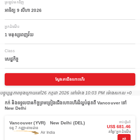
ត្រឡប់មកវិញ
អាទិត្យ 9 សីហា 2026
អ្នកដំណើរ
1 មនុស្សពេញវ័យ
Class
សេដ្ឋកិច្ច
ស្វែងរកជើងហោះហើរ
បច្ចុប្បន្នភាពចុងក្រោយនៅ
26 កក្កដា 2026 នៅ​ម៉ោង 10:03 PM ម៉ោង​សកល +0
កក់ និងទទួលបានកិច្ចព្រមព្រៀងជើងហោះហើរដ៏ល្អបំផុតពី Vancouver ទៅ
New Delhi
Vancouver (YVR)
New Delhi (DEL)
ចាប់ផ្ដើមពី
US$ 681.46
ចន្ទ 7 កញ្ញា
តាមដាន
តម្លៃ/ អ្នកដំណើរ
Air India
កក់