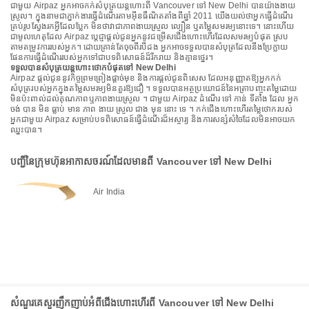
ជាមួយ Airpaz អ្នកអាចកក់សំបុត្រយន្តហោះពី Vancouver ទៅ New Delhi បានយ៉ាងងាយ
ស្រួល។ ក្នុងនាមជាភ្នាក់ងារធ្វើដំណើរតាមអ៊ីនធឺណិតតាំងពីឆ្នាំ 2011 យើងយល់ថាអ្នកធ្វើដំណើរ
គ្រប់រូបស្វែងរកអ្វីដែលប្លែក មិនថាវាជាភាពងាយស្រួល ល្បឿន ឬតម្លៃសមរម្យនោះទេ។ នោះហើយ
ជាមូលហេតុដែល Airpaz ប្តេជ្ញាផ្តល់ជូនអ្នកនូវជម្រើសជើងហោះហើរដែលសមរម្យបំផុត ស្រប
តាមតម្រូវការរបស់អ្នក។ ដោយគ្រាន់តែចុចពីរបីដង អ្នកអាចទទួលបានសំបុត្រដែលនឹងប្រែក្លាយ
ផែនការធ្វើដំណើររបស់អ្នកទៅជាបទពិសោធន៍ដ៏រីករាយ និងគ្មានថ្នេរ។
ទទួលបានសំបុត្រយន្តហោះថោកបំផុតទៅ New Delhi
Airpaz ផ្តល់ជូននូវកិច្ចព្រមព្រៀងផ្តាច់មុខ និងការផ្តល់ជូនពិសេស ដែលអនុញ្ញាតឱ្យអ្នកកក់
សំបុត្ររបស់អ្នកក្នុងតម្លៃសមរម្យមិនគួរឱ្យជឿ ។ ទទួលបានអត្ថប្រយោជន៍នៃអត្រាបញ្ចុះតម្លៃដោយ
មិនប៉ះពាល់ដល់គុណភាពឬភាពងាយស្រួល ។ ជាមួយ Airpaz ដំណើរ ទៅ កាន់ ទីតាំង ដែល អ្នក
ចង់ បាន មិន ធ្លាប់ មាន ភាព ងាយ ស្រួល ជាង មុន នោះ ទេ ។ កក់ជើងហោះហើរតម្លៃថោករបស់
អ្នកជាមួយ Airpaz សម្រាប់បទពិសោធន៍ធ្វើដំណើរដ៏អស្ចារ្យ និងការសន្សំសំចៃដែលមិនអាចយក
ឈ្នះបាន។
បញ្ជីនៃក្រុមហ៊ុនអាកាសចរណ៍ដែលមានពី Vancouver ទៅ New Delhi
Air India
សំណួរគេសួរញឹកញាប់អំពីជើងហោះហើរពី Vancouver ទៅ New Delhi