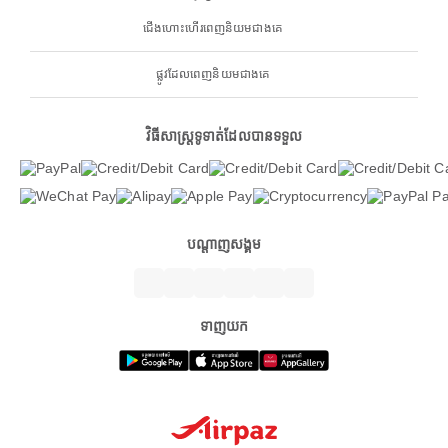
ជើងហោះហើរពេញនិយមជាងគេ
ផ្លូវដែលពេញនិយមជាងគេ
វិធីសាស្ត្រទូទាត់ដែលបានទទួល
បណ្តាញសង្គម
ទាញយក