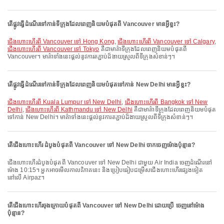
តើផ្លូវធ្វើដំណើរទៅកាន់ទីក្រុងដែលពេញនិយមបំផុតពី Vancouver មានអ្វីខ្លះ?
ជើងហោះហើរពី Vancouver ទៅ Hong Kong
,
ជើងហោះហើរពី Vancouver ទៅ Calgary
,
ជើងហោះហើរពី Vancouver ទៅ Tokyo
គឺជាមាគ៌ាទីក្រុងដែលពេញនិយមបំផុតពី
Vancouver។ មាគ៌ាទាំងនេះផ្តល់នូវការតភ្ជាប់ដ៏ងាយស្រួលពីទីក្រុងសំខាន់ៗ។
តើផ្លូវធ្វើដំណើរទៅកាន់ទីក្រុងដែលពេញនិយមបំផុតទៅកាន់ New Delhi មានអ្វីខ្លះ?
ជើងហោះហើរពី Kuala Lumpur ទៅ New Delhi
,
ជើងហោះហើរពី Bangkok ទៅ New
Delhi
,
ជើងហោះហើរពី Kathmandu ទៅ New Delhi
គឺជាមាគ៌ាទីក្រុងដែលពេញនិយមបំផុត
ទៅកាន់ New Delhi។ មាគ៌ាទាំងនេះផ្តល់នូវការតភ្ជាប់ដ៏ងាយស្រួលពីទីក្រុងសំខាន់ៗ។
តើជើងហោះហើរ ដំបូងបំផុតពី Vancouver ទៅ New Delhi ចាកចេញម៉ោងប៉ុន្មាន?
ជើងហោះហើរដំបូងបំផុតពី Vancouver ទៅ New Delhi ជាមួយ Air India ចេញដំណើរនៅ
ម៉ោង 10:15។ អ្នកអាចមើលកាលវិភាគនេះ និងប្រៀបធៀបជម្រើសជើងហោះហើរផ្សេងទៀត
នៅលើ Airpaz។
តើជើងហោះហើរចុងក្រោយបំផុតពី Vancouver ទៅ New Delhi ដោយប្រើ ចេញនៅម៉ោង
ប៉ុន្មាន?