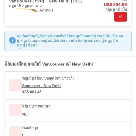
Vancouver (YVR)
New Delhi (DEL)
ចាប់ផ្ដើមពី
US$ 804.99
អង្គារ 15 កញ្ញា
តាមដាន
តម្លៃ/ អ្នកដំណើរ
Air India
កក់
សូមចំណាំថាតម្លៃដែលបានរាយនៅលើទំព័រនេះប្រហែលជាមិនទាន់សម័យ និងអាច
ផ្លាស់ប្តូរដោយគ្មានការជូនដំណឹងជាមុន។ យើងខិតខំផ្តល់ព័ត៌មានត្រឹមត្រូវ និង
បច្ចុប្បន្នបំផុត។
ព័ត៌មានជើងហោះហើរពី Vancouver ទៅ New Delhi
ការផ្តល់ជូនពិសេសសម្រាប់ការហោះហើរ
Vancouver - New Delhi
US$ 681.46
ខែថ្លៃសំបុត្រទាបបំផុត
កញ្ញា
ទិសដៅសរុប
1