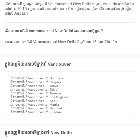
ជើងហោះហើរចុងក្រោយបំផុតពី Vancouver ទៅ New Delhi ជាមួយ Air India ចេញដំណើរ
នៅម៉ោង 10:15។ អ្នកអាចមើលកាលវិភាគនេះ និងប្រៀបធៀបជម្រើសជើងហោះហើរផ្សេងទៀត
នៅលើ Airpaz។
តើការហោះហើរពី Vancouver ទៅ New Delhi ចំណាយពេលប៉ុន្មាន?
រយៈពេលហោះហើរពី Vancouver ទៅ New Delhi គឺប្រហែល 15ម៉ោង 20នាទី។
ផ្លូវពេញនិយមតាមទីក្រុងពី Vancouver
ជើងហោះហើរពី Vancouver ទៅ Hong Kong
ជើងហោះហើរពី Vancouver ទៅ Calgary
ជើងហោះហើរពី Vancouver ទៅ Tokyo
ជើងហោះហើរពី Vancouver ទៅ Taipei
ជើងហោះហើរពី Vancouver ទៅ Toronto
ជើងហោះហើរពី Vancouver ទៅ Los Angeles
ជើងហោះហើរពី Vancouver ទៅ Seoul
ជើងហោះហើរពី Vancouver ទៅ Manila
ជើងហោះហើរពី Vancouver ទៅ Bangkok
ជើងហោះហើរពី Vancouver ទៅ London
ផ្លូវពេញនិយមតាមទីក្រុងទៅ New Delhi