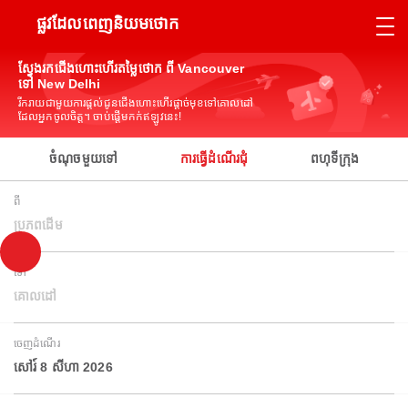
ផ្លូវដែលពេញនិយមថោក
ស្វែងរកជើងហោះហើរតម្លៃថោក ពី Vancouver
ទៅ New Delhi
រីករាយជាមួយការផ្តល់ជូនជើងហោះហើរផ្តាច់មុខទៅគោលដៅ
ដែលអ្នកចូលចិត្ត។ ចាប់ផ្តើមកក់ឥឡូវនេះ!
ចំណុចមួយទៅ
ការធ្វើដំណើរជុំ
ពហុទីក្រុង
ពី
ប្រភពដើម
ទៅ
គោលដៅ
ចេញដំណើរ
សៅរ៍ 8 សីហា 2026