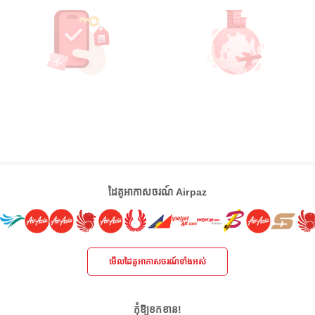
ដៃគូអាកាសចរណ៍ Airpaz
មើលដៃគូអាកាសចរណ៍ទាំងអស់
កុំឱ្យខកខាន!