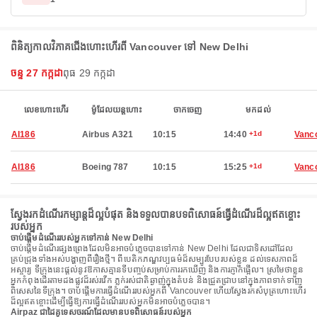
ពិនិត្យកាលវិភាគជើងហោះហើរពី Vancouver ទៅ New Delhi
ចន្ទ 27 កក្កដា
ពុធ 29 កក្កដា
លេខហោះហើរ
ម៉ូដែលយន្តហោះ
ចាកចេញ
មកដល់
AI186
Airbus A321
10:15
14:40
+1d
Vanc
AI186
Boeing 787
10:15
15:25
+1d
Vanc
ស្វែងរកដំណើរកម្សាន្តដ៏ល្អបំផុត និងទទួលបានបទពិសោធន៍ធ្វើដំណើរដ៏ល្អឥតខ្ចោះ
របស់អ្នក
ចាប់ផ្តើមដំណើររបស់អ្នកទៅកាន់ New Delhi
ចាប់ផ្តើមដំណើរផ្សងព្រេងដែលមិនអាចបំភ្លេចបានទៅកាន់ New Delhi ដែលជាទិសដៅដែល
គ្រប់ជ្រុងទាំងអស់បង្ហាញពីរឿងថ្មី។ ពីបេតិកភណ្ឌវប្បធម៌ដ៏សម្បូរបែបរបស់ខ្លួន ដល់ទេសភាពដ៏
អស្ចារ្យ ទីក្រុងនេះផ្តល់នូវឱកាសគ្មានទីបញ្ចប់សម្រាប់ការរកឃើញ និងការភ្ញាក់ផ្អើល។ ស្រមៃថាខ្លួន
អ្នកកំពុងដើរតាមដងផ្លូវដ៏រស់រវើក ភ្លក់រស់ជាតិឆ្ងាញ់ក្នុងតំបន់ និងជ្រួតជ្រាបនៅក្នុងភាពទាក់ទាញ
ពិសេសនៃទីក្រុង។ ចាប់ផ្តើមការធ្វើដំណើររបស់អ្នកពី Vancouver ហើយស្វែងរកសំបុត្រហោះហើរ
ដ៏ល្អឥតខ្ចោះដើម្បីធ្វើឱ្យការធ្វើដំណើររបស់អ្នកមិនអាចបំភ្លេចបាន។
Airpaz ជាដៃគូទេសចរណ៍ដែលមានបទពិសោធន៍របស់អ្នក