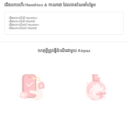
ជើងហោះហើរ Hamilton & កាណាដា ដែលបានណែនាំបន្ថែម
ជើងហោះហើរពី Hamilton
ជើងហោះហើរពី កាណាដា
ជើងហោះហើរទៅ Hamilton
ជើងហោះហើរទៅ កាណាដា
ហេតុអ្វីត្រូវធ្វើដំណើរជាមួយ Airpaz