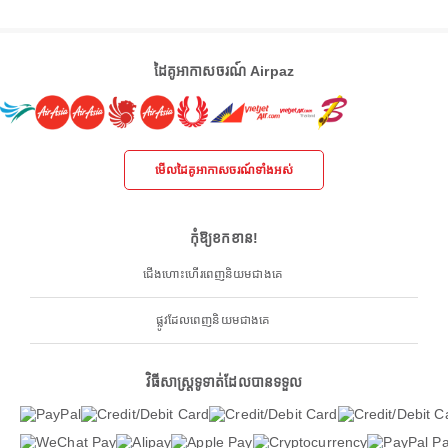
ដៃគូអាកាសចរណ៍ Airpaz
មើលដៃគូអាកាសចរណ៍ទាំងអស់
កុំឱ្យខកខាន!
ជើងហោះហើរពេញនិយមជាងគេ
ផ្លូវដែលពេញនិយមជាងគេ
វិធីសាស្ត្រទូទាត់ដែលបានទទួល