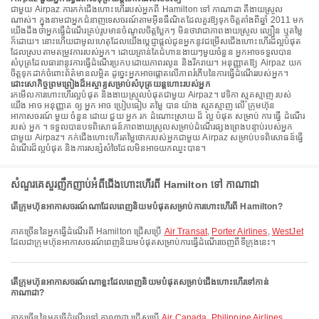
ជាមួយ Airpaz ការកក់ជើងហោះហើររបស់អ្នកពី Hamilton ទៅ កាណាដា គឺងាយស្រួល
ណាស់។ ក្នុងនាមជាអ្នកជំនាញទេសចរណ៍តាមអ៊ីនធឺណិតដែលគួរឱ្យទុកចិត្តតាំងពីឆ្នាំ 2011 មក
យើងដឹងថាអ្នកធ្វើដំណើរគ្រប់រូបមានចំណូលចិត្តប្លែកៗ មិនថាវាជាភាពងាយស្រួល ល្បឿន ឬតម្លៃ
ក៏ដោយ។ នោះហើយជាមូលហេតុដែលយើងប្តេជ្ញាផ្តល់ជូនអ្នកនូវជម្រើសជើងហោះហើរដ៏ល្អបំផុត
ដែលស្របតាមតម្រូវការរបស់អ្នក។ ដោយគ្រាន់តែជំហានងាយៗមួយចំនួន អ្នកអាចទទួលបាន
សំបុត្រដែលធានានូវការធ្វើដំណើរប្រកបដោយភាពរលូន និងរីករាយ។ អនុញ្ញាតឱ្យ Airpaz យក
ចិត្តទុកដាក់ចំពោះព័ត៌មានលម្អិត ដូច្នេះអ្នកអាចផ្តោតលើភាពរំភើបនៃការធ្វើដំណើររបស់អ្នក។
ដោះសោកិច្ចព្រមព្រៀងដ៏អស្ចារ្យសម្រាប់សំបុត្រយន្តហោះរបស់អ្នក
រកមើលការហោះហើរល្អបំផុត និងងាយស្រួលបំផុតជាមួយ Airpaz។ វេទិកា ស្មុគស្មាញ របស់
យើង អាច អនុញ្ញាត ឲ្យ អ្នក អាច ប្រៀបធៀប តម្លៃ បាន យ៉ាង ស្មុគស្មាញ លើ ក្រុមហ៊ុន
អាកាសចរណ៍ មួយ ចំនួន ដោយ ជួយ អ្នក រក ដំណោះស្រាយ ដ៏ ល្អ បំផុត សម្រាប់ ការ ធ្វើ ដំណើរ
របស់ អ្នក ។ ទទួលបានបទពិសោធន៍ភាពងាយស្រួលសម្រាប់ដំណើរផ្សងព្រេងបន្ទាប់របស់អ្នក
ជាមួយ Airpaz។ កក់ជើងហោះហើរតម្លៃថោករបស់អ្នកជាមួយ Airpaz សម្រាប់បទពិសោធន៍ធ្វើ
ដំណើរដ៏ល្អបំផុត និងការសន្សំសំចៃដែលមិនអាចយកឈ្នះបាន។
សំណួរគេសួរញឹកញាប់អំពីជើងហោះហើរពី Hamilton ទៅ កាណាដា
តើក្រុមហ៊ុនអាកាសចរណ៍ណាដែលពេញនិយមបំផុតសម្រាប់ការហោះហើរពី Hamilton?
ភាគច្រើននៃអ្នកធ្វើដំណើរពី Hamilton ជ្រើសប្រើ
Air Transat
,
Porter Airlines
,
WestJet
ដែលជាក្រុមហ៊ុនអាកាសចរណ៍ពេញនិយមបំផុតសម្រាប់ការធ្វើដំណើរចេញពីទីក្រុងនេះ។
តើក្រុមហ៊ុនអាកាសចរណ៍ណាខ្លះដែលពេញនិយមបំផុតសម្រាប់ជើងហោះហើរទៅកាន់
កាណាដា?
ភាគច្រើននៃអ្នកធ្វើដំណើរទៅ កាណាដា ជ្រើសប្រើ
Air Canada
,
Philippine Airlines
,