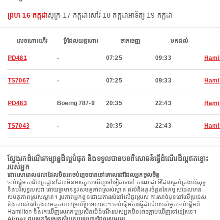
ព្រហ 16 កក្កដា
សុក្រ 17 កក្កដា
សៅរ៍ 18 កក្កដា
អាទិត្យ 19 កក្កដា
លេខហោះហើរ
ម៉ូដែលយន្តហោះ
ចាកចេញ
មកដល់
PD481
-
07:25
09:33
Hami
TS7067
-
07:25
09:33
Hami
PD483
Boeing 787-9
20:35
22:43
Hami
TS7043
-
20:35
22:43
Hami
ស្វែងរកដំណើរកម្សាន្តដ៏ល្អបំផុត និងទទួលបានបទពិសោធន៍ធ្វើដំណើរដ៏ល្អឥតខ្ចោះ
របស់អ្នក
ដោះសោពេលវេលាដែលមិនអាចបំភ្លេចបាននៅគោលដៅដែលអ្នកចូលចិត្ត
ចាប់ផ្តើមការវិលត្រដ្ឋានដែលមិនអាចភ្ជាប់ឃើញទៅទៀតទេនៅ កាណាដា ទីដែលគ្រប់គ្រងបរិសុទ្ធ
និងបរិសុទ្ធរបស់វា ដោយព្រមាននូវសមត្ថភាពស្រស់ស្អាត ដល់និងនូវចំនួននៃកម្ពស់ដែលមាន
សមត្ថភាពស្រស់ស្អាត។ រូបភាពអ្នកខ្លួនដោយការរស់នៅលើផ្លូវស្រស់ ការសាច់មុខនៅលើប្រទេស
និងការរស់នៅក្នុងសមត្ថភាពសម្រាប់ប្រទេសនេះ។ ចាប់ផ្តើមការធ្វើដំណើររបស់អ្នកចាប់ផ្តើមពី
Hamilton និងរកឃើញសេវាកម្មប្រសិនបើដំណើររបស់អ្នកមិនអាចភ្ជាប់ឃើញទៅទៀតទេ។
Airpaz ជួយអ្នកស្វែងរកសំបុត្រយន្តហោះដែលសមរម្យ