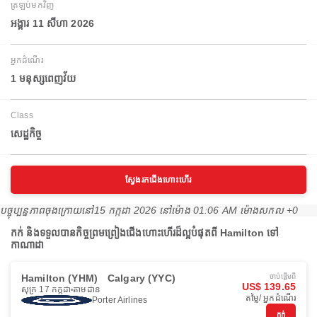
ត្រឡប់មកវិញ
អង្គារ 11 សីហា 2026
អ្នកដំណើរ
1 មនុស្សពេញវ័យ
Class
សេដ្ឋកិច្ច
ស្វែងរកជើងហោះហើរ
បច្ចុប្បន្នភាពចុងក្រោយនៅ
15 កក្កដា 2026 នៅ​ម៉ោង 01:06 AM ម៉ោង​សកល +0
កក់ និងទទួលបានកិច្ចព្រមព្រៀងជើងហោះហើរដ៏ល្អបំផុតពី Hamilton ទៅ
កាណាដា
Hamilton (YHM)
Calgary (YYC)
ចាប់ផ្ដើមពី
US$ 139.65
សុក្រ 17 កក្កដា
តាមដាន
តម្លៃ/ អ្នកដំណើរ
Porter Airlines
កក់