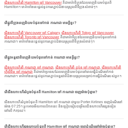
ជើងហោះហើរពី Hamilton ទៅ Vancouver
គឺជាមាគ៌ាទីក្រុងដែលពេញនិយមបំផុតពី
Hamilton។ មាគ៌ាទាំងនេះផ្តល់នូវការតភ្ជាប់ដ៏ងាយស្រួលពីទីក្រុងសំខាន់ៗ។
តើផ្លូវទីក្រុងពេញនិយមបំផុតទៅកាន់ កាណាដា មានអ្វីខ្លះ?
ជើងហោះហើរពី Vancouver ទៅ Calgary
,
ជើងហោះហើរពី Tokyo ទៅ Vancouver
,
ជើងហោះហើរពី Toronto ទៅ Vancouver
គឺជាមាគ៌ាទីក្រុងដែលពេញនិយមបំផុតទៅកាន់
កាណាដា។ មាគ៌ាទាំងនេះផ្តល់នូវការតភ្ជាប់ដ៏ងាយស្រួលពីទីក្រុងសំខាន់ៗ។
តើផ្លូវអន្តរជាតិពេញនិយមបំផុតទៅកាន់ កាណាដា មានអ្វីខ្លះ?
ជើងហោះហើរពី កាណាដា ទៅ កាណាដា
,
ជើងហោះហើរពី ជប៉ុន ទៅ កាណាដា
,
ជើងហោះហើរពី
ហ្វីលីពីន ទៅ កាណាដា
គឺជាមាគ៌ាប្រទេសដែលពេញនិយមបំផុតនៅពេលធ្វើដំណើរទៅកាន់
កាណាដា។ មាគ៌ាទាំងនេះផ្តល់នូវការតភ្ជាប់អន្តរជាតិដ៏ងាយស្រួលសម្រាប់ការធ្វើដំណើររបស់អ្នក។
តើជើងហោះហើរដំបូងបំផុតពី Hamilton ទៅ កាណាដា ចេញម៉ោងប៉ុន្មាន?
ជើងហោះហើរដំបូងបំផុតពី Hamilton ទៅ កាណាដា ជាមួយ Porter Airlines ចេញដំណើរនៅ
ម៉ោង 07:25។ អ្នកអាចមើលកាលវិភាគនេះ និងប្រៀបធៀបជម្រើសជើងហោះហើរផ្សេងទៀត
នៅលើ Airpaz។
តើជើងហោះហើរចុងក្រោយបំផុតពី Hamilton ទៅ កាណាដា ចេញដំណើរនៅម៉ោងប៉ុន្មាន?