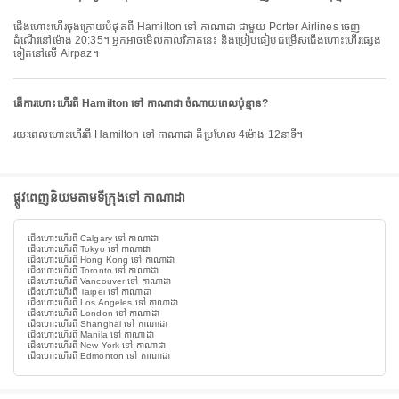
ជើងហោះហើរចុងក្រោយបំផុតពី Hamilton ទៅ កាណាដា ជាមួយ Porter Airlines ចេញ
ដំណើរនៅម៉ោង 20:35។ អ្នកអាចមើលកាលវិភាគនេះ និងប្រៀបធៀបជម្រើសជើងហោះហើរផ្សេង
ទៀតនៅលើ Airpaz។
តើការហោះហើរពី Hamilton ទៅ កាណាដា ចំណាយពេលប៉ុន្មាន?
រយៈពេលហោះហើរពី Hamilton ទៅ កាណាដា គឺប្រហែល 4ម៉ោង 12នាទី។
ផ្លូវពេញនិយមតាមទីក្រុងទៅ កាណាដា
ជើងហោះហើរពី Calgary ទៅ កាណាដា
ជើងហោះហើរពី Tokyo ទៅ កាណាដា
ជើងហោះហើរពី Hong Kong ទៅ កាណាដា
ជើងហោះហើរពី Toronto ទៅ កាណាដា
ជើងហោះហើរពី Vancouver ទៅ កាណាដា
ជើងហោះហើរពី Taipei ទៅ កាណាដា
ជើងហោះហើរពី Los Angeles ទៅ កាណាដា
ជើងហោះហើរពី London ទៅ កាណាដា
ជើងហោះហើរពី Shanghai ទៅ កាណាដា
ជើងហោះហើរពី Manila ទៅ កាណាដា
ជើងហោះហើរពី New York ទៅ កាណាដា
ជើងហោះហើរពី Edmonton ទៅ កាណាដា