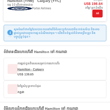
Hamilton (YHM)
Calgary (YYC)
ចាប់ផ្ដើមពី
US$ 198.64
ចន្ទ 10 សីហា
តាមដាន
តម្លៃ/ អ្នកដំណើរ
Porter Airlines
កក់
សូមចំណាំថាតម្លៃដែលបានរាយនៅលើទំព័រនេះប្រហែលជាមិនទាន់សម័យ និងអាច
ផ្លាស់ប្តូរដោយគ្មានការជូនដំណឹងជាមុន។ យើងខិតខំផ្តល់ព័ត៌មានត្រឹមត្រូវ និង
បច្ចុប្បន្នបំផុត។
ព័ត៌មានជើងហោះហើរពី Hamilton ទៅ កាណាដា
ការផ្តល់ជូនពិសេសសម្រាប់ការហោះហើរ
Hamilton - Calgary
US$ 139.65
ខែថ្លៃសំបុត្រទាបបំផុត
កក្កដា
ពិនិត្យកាលវិភាគជើងហោះហើរពី Hamilton ទៅ កាណាដា