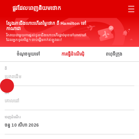
ផ្លូវដែលពេញនិយមថោក
ស្វែងរកជើងហោះហើរតម្លៃថោក ពី Hamilton ទៅ
កាណាដា
រីករាយជាមួយការផ្តល់ជូនជើងហោះហើរផ្តាច់មុខទៅគោលដៅ
ដែលអ្នកចូលចិត្ត។ ចាប់ផ្តើមកក់ឥឡូវនេះ!
ចំណុចមួយទៅ
ការធ្វើដំណើរជុំ
ពហុទីក្រុង
ពី
ប្រភពដើម
ទៅ
គោលដៅ
ចេញដំណើរ
ចន្ទ 10 សីហា 2026