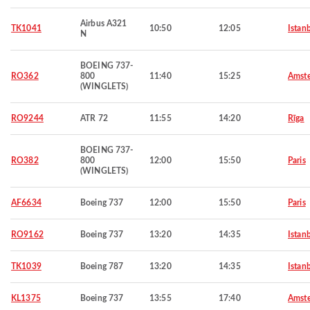
Airbus A321
TK1041
10:50
12:05
Istan
N
BOEING 737-
RO362
800
11:40
15:25
Amst
(WINGLETS)
RO9244
ATR 72
11:55
14:20
Rīga
BOEING 737-
RO382
800
12:00
15:50
Paris
(WINGLETS)
AF6634
Boeing 737
12:00
15:50
Paris
RO9162
Boeing 737
13:20
14:35
Istan
TK1039
Boeing 787
13:20
14:35
Istan
KL1375
Boeing 737
13:55
17:40
Amst