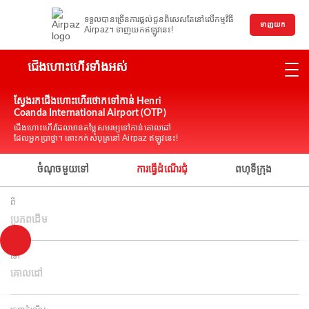
ទទួលបានច្រើនការផ្តល់ជូនពិសេសតែនៅលើកម្មវិធី
ទាញយក
Airpaz។ ទាញយកឥឡូវនេះ!
ជើងហោះហើរទាំងអស់
ស្វែងរកជើងហោះហើរថោកទៅកាន់ Henri
Coanda International Airport (OTP)
ជើងហោះហើរដែលមានតម្លៃសមរម្យទៅកាន់គោលដៅ
ដែលអ្នកប្រាថ្នា។ តោះកក់សំបុត្រនៅ Airpaz ឥឡូវនេះ!
ចំណុចមួយទៅ
ការធ្វើដំណើរជុំ
ពហុទីក្រុង
ពី
ប្រភពដើម
ទៅ
គោលដៅ