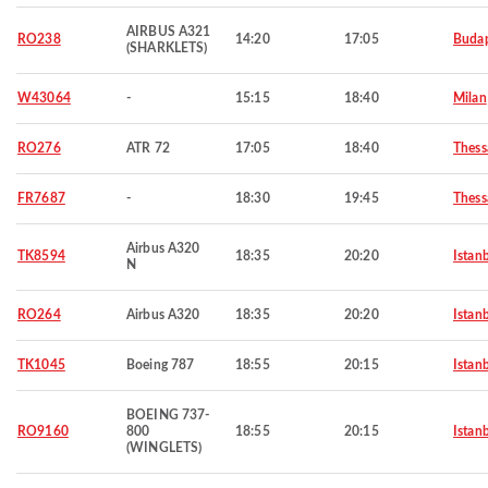
AIRBUS A321
RO238
14:20
17:05
Budap
(SHARKLETS)
W43064
-
15:15
18:40
Milan
RO276
ATR 72
17:05
18:40
Thess
FR7687
-
18:30
19:45
Thess
Airbus A320
TK8594
18:35
20:20
Istan
N
RO264
Airbus A320
18:35
20:20
Istan
TK1045
Boeing 787
18:55
20:15
Istan
BOEING 737-
RO9160
800
18:55
20:15
Istan
(WINGLETS)