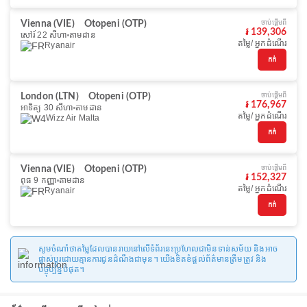
ចាប់ផ្ដើមពី
Vienna (VIE)
Otopeni (OTP)
៛ 139,306
សៅរ៍ 22 សីហា
តាមដាន
តម្លៃ/ អ្នកដំណើរ
Ryanair
កក់
ចាប់ផ្ដើមពី
London (LTN)
Otopeni (OTP)
៛ 176,967
អាទិត្យ 30 សីហា
តាមដាន
តម្លៃ/ អ្នកដំណើរ
Wizz Air Malta
កក់
ចាប់ផ្ដើមពី
Vienna (VIE)
Otopeni (OTP)
៛ 152,327
ពុធ 9 កញ្ញា
តាមដាន
តម្លៃ/ អ្នកដំណើរ
Ryanair
កក់
សូមចំណាំថាតម្លៃដែលបានរាយនៅលើទំព័រនេះប្រហែលជាមិនទាន់សម័យ និងអាច
ផ្លាស់ប្តូរដោយគ្មានការជូនដំណឹងជាមុន។ យើងខិតខំផ្តល់ព័ត៌មានត្រឹមត្រូវ និង
បច្ចុប្បន្នបំផុត។