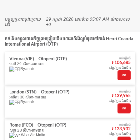
បច្ចុប្បន្នភាពចុងក្រោយ
29 កក្កដា 2026 នៅ​ម៉ោង 05:07 AM ម៉ោង​សកល
នៅ
+0
កក់ និងទទួលបានកិច្ចព្រមព្រៀងជើងហោះហើរដ៏ល្អបំផុតទៅកាន់ Henri Coanda
International Airport (OTP)
ចាប់ផ្ដើមពី
Vienna (VIE)
Otopeni (OTP)
៛ 106,685
សៅរ៍ 29 សីហា
តាមដាន
តម្លៃ/ អ្នកដំណើរ
Ryanair
កក់
ចាប់ផ្ដើមពី
London (STN)
Otopeni (OTP)
៛ 139,965
អាទិត្យ 30 សីហា
តាមដាន
តម្លៃ/ អ្នកដំណើរ
Ryanair
កក់
ចាប់ផ្ដើមពី
Rome (FCO)
Otopeni (OTP)
៛ 123,932
សុក្រ 28 សីហា
តាមដាន
តម្លៃ/ អ្នកដំណើរ
Wizz Air Malta