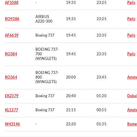
AF1088
-
19:35
23:25
Paris
AIRBUS
RO9386
19:35
23:25
Paris
A220-300
AF6639
Boeing 737
19:45
23:35
Paris
BOEING 737-
RO384
700
19:45
23:35
Paris
(WINGLETS)
BOEING 737-
RO364
800
20:00
23:45
Amst
(WINGLETS)
EK2379
Boeing 737
20:40
01:20
Duba
KL1377
Boeing 737
21:15
00:55
Amst
W43146
-
22:20
01:35
Rome