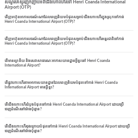
សំណួរគេសួរញឹកញាប់អំពីជើងហោះហើរទៅ Henri Coanda International
Airport (OTP)
តើក្រុមហ៊ុនអាកាសចរណ៍ណាដែលពេញនិយមបំផុតសម្រាប់ជើងហោះហើរក្នុងស្រុកទៅកាន់
Henri Coanda International Airport (OTP)?
តើក្រុមហ៊ុនអាកាសចរណ៍ណាដែលពេញនិយមបំផុតសម្រាប់ជើងហោះហើរអន្តរជាតិទៅកាន់
Henri Coanda International Airport (OTP)?
តើមានស្ថានីយ និងសេវាសាធារណៈអាកាសយានដ្ឋានអ្វីខ្លះនៅ Henri Coanda
International Airport?
តើផ្លូវហោះហើរតាមអាកាសយានដ្ឋានដែលពេញនិយមបំផុតទៅកាន់ Henri Coanda
International Airport មានអ្វីខ្លះ?
តើជើងហោះហើរដំបូងបំផុតទៅកាន់ Henri Coanda International Airport ដោយប្រើ
ចេញដំណើរនៅម៉ោងប៉ុន្មាន?
តើជើងហោះហើរចុងក្រោយបំផុតទៅកាន់ Henri Coanda International Airport ដោយប្រើ
ចេញដំណើរនៅម៉ោងប៉ុន្មាន?