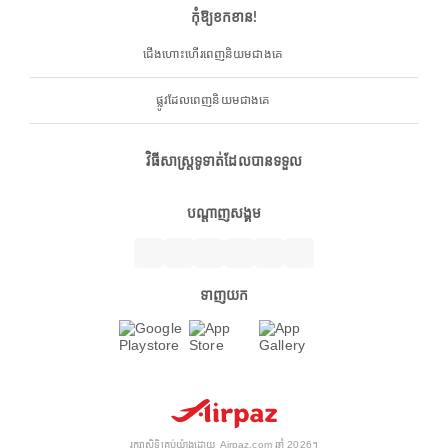
កុំឱ្យខកខាន!
ជើងហោះហើរពេញនិយមជាងគេ
ផ្លូវដែលពេញនិយមជាងគេ
វិធីសាស្ត្រទូទាត់ដែលបានទទួល
បណ្តាញសង្គម
ទាញយក
រក្សាសិទ្ធិគ្រប់យ៉ាងដោយ Airpaz.com ឆ្នាំ 2026។