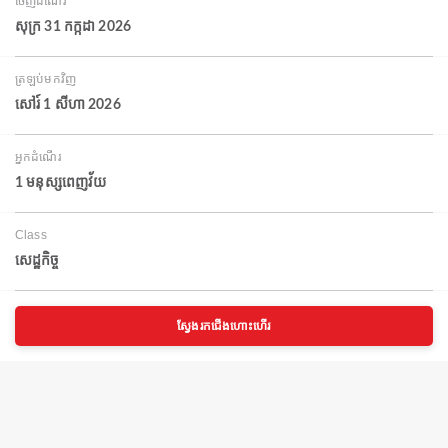
ចេញដំណើរ
សុក្រ 31 កក្កដា 2026
ត្រឡប់មកវិញ
សៅរ៍ 1 សីហា 2026
អ្នកដំណើរ
1 មនុស្សពេញវ័យ
Class
សេដ្ឋកិច្ច
ស្វែងរកជើងហោះហើរ