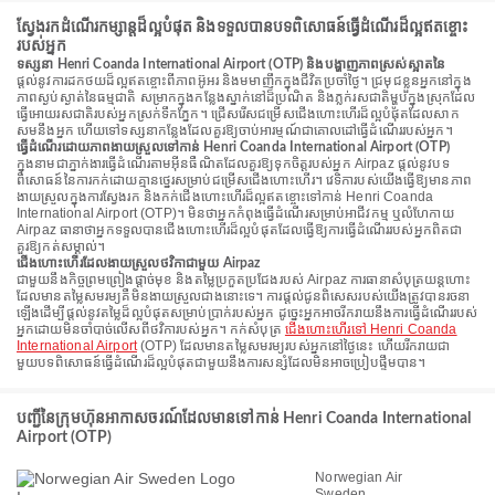
ស្វែងរកដំណើរកម្សាន្តដ៏ល្អបំផុត និងទទួលបានបទពិសោធន៍ធ្វើដំណើរដ៏ល្អឥតខ្ចោះ
របស់អ្នក
ទស្សនា Henri Coanda International Airport (OTP) និងបង្ហាញភាពស្រស់ស្អាតនៃ
ផ្តល់នូវការដកថយដ៏ល្អឥតខ្ចោះពីភាពអ៊ូអរ និងមមាញឹកក្នុងជីវិតប្រចាំថ្ងៃ។ ជ្រមុជខ្លួនអ្នកនៅក្នុង
ភាពស្ងប់ស្ងាត់នៃធម្មជាតិ សម្រាកក្នុងកន្លែងស្នាក់នៅដ៏ប្រណិត និងភ្លក់រសជាតិម្ហូបក្នុងស្រុកដែល
ធ្វើអោយរសជាតិរបស់អ្នកស្រក់ទឹកភ្នែក។ ជ្រើសរើសជម្រើសជើងហោះហើរដ៏ល្អបំផុតដែលសាក
សមនឹងអ្នក ហើយទៅទស្សនាកន្លែងដែលគួរឱ្យចាប់អារម្មណ៍ជាគោលដៅធ្វើដំណើររបស់អ្នក។
ធ្វើដំណើរដោយភាពងាយស្រួលទៅកាន់ Henri Coanda International Airport (OTP)
ក្នុងនាមជាភ្នាក់ងារធ្វើដំណើរតាមអ៊ីនធឺណិតដែលគួរឱ្យទុកចិត្តរបស់អ្នក Airpaz ផ្តល់នូវបទ
ពិសោធន៍នៃការកក់ដោយគ្មានថ្នេរសម្រាប់ជម្រើសជើងហោះហើរ។ វេទិការបស់យើងធ្វើឱ្យមានភាព
ងាយស្រួលក្នុងការស្វែងរក និងកក់ជើងហោះហើរដ៏ល្អឥតខ្ចោះទៅកាន់ Henri Coanda
International Airport (OTP)។ មិនថាអ្នកកំពុងធ្វើដំណើរសម្រាប់អាជីវកម្ម ឬលំហែកាយ
Airpaz ធានាថាអ្នកទទួលបានជើងហោះហើរដ៏ល្អបំផុតដែលធ្វើឱ្យការធ្វើដំណើររបស់អ្នកពិតជា
គួរឱ្យកត់សម្គាល់។
ជើងហោះហើរដែលងាយស្រួលថវិកាជាមួយ Airpaz
ជាមួយនឹងកិច្ចព្រមព្រៀងផ្តាច់មុខ និងតម្លៃប្រកួតប្រជែងរបស់ Airpaz ការធានាសំបុត្រយន្តហោះ
ដែលមានតម្លៃសមរម្យគឺមិនងាយស្រួលជាងនោះទេ។ ការផ្តល់ជូនពិសេសរបស់យើងត្រូវបានរចនា
ឡើងដើម្បីផ្តល់នូវតម្លៃដ៏ល្អបំផុតសម្រាប់ប្រាក់របស់អ្នក ដូច្នេះអ្នកអាចរីករាយនឹងការធ្វើដំណើររបស់
អ្នកដោយមិនចាំបាច់លើសពីថវិការបស់អ្នក។ កក់សំបុត្រ
ជើងហោះហើរទៅ Henri Coanda
International Airport
(OTP) ដែលមានតម្លៃសមរម្យរបស់អ្នកនៅថ្ងៃនេះ ហើយរីករាយជា
មួយបទពិសោធន៍ធ្វើដំណើរដ៏ល្អបំផុតជាមួយនឹងការសន្សំដែលមិនអាចប្រៀបផ្ទឹមបាន។
បញ្ជីនៃក្រុមហ៊ុនអាកាសចរណ៍ដែលមានទៅកាន់ Henri Coanda International
Airport (OTP)
Norwegian Air
Sweden