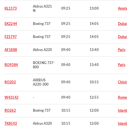
Airbus A321
KL1373
09:25
13:00
Amst
N
EK2244
Boeing 737
09:25
14:05
Duba
FZ1797
Boeing 737
09:25
14:05
Duba
AF1888
Airbus A220
09:40
13:40
Paris
BOEING 737-
RO9384
09:40
13:40
Paris
800
AIRBUS
RO202
09:40
10:55
Chisi
A220-300
W43142
-
09:40
12:55
Rome
RO262
Boeing 737
10:15
12:00
Istan
TK8592
Airbus A320
10:15
12:00
Istan