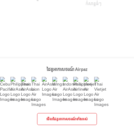
ដៃគូអាកាសចរណ៍ Airpaz
មើលដៃគូអាកាសចរណ៍ទាំងអស់