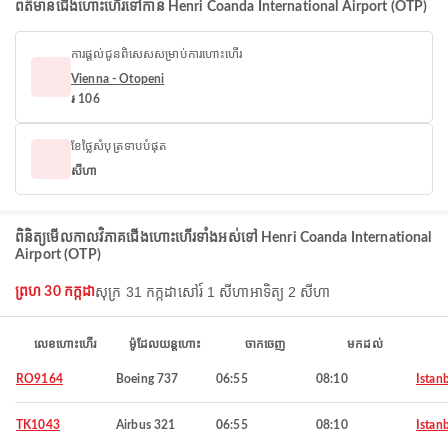
ព័ត៌មានជើងហោះហើរទៅកាន់ Henri Coanda International Airport (OTP)
ការផ្តល់ជូនពិសេសសម្រាប់ការហោះហើរ
Vienna - Otopeni
៛ 106
ខែថ្លៃសំបុត្រទាបបំផុត
សីហា
ពិនិត្យមើលកាលវិភាគជើងហោះហើរទាំងអស់ទៅ Henri Coanda International
Airport (OTP)
សុក្រ 31 កក្កដា
សៅរ៍ 1 សីហា
អាទិត្យ 2 សីហា
ព្រហ 30 កក្កដា
លេខហោះហើរ
ម៉ូដែលយន្តហោះ
ចាកចេញ
មកដល់
RO9164
Boeing 737
06:55
08:10
Istan
TK1043
Airbus 321
06:55
08:10
Istan