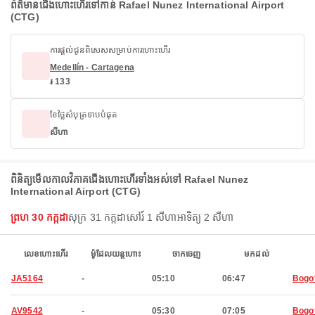
ព័ត៌មានជើងហោះហើរទៅកាន់ Rafael Nunez International Airport
(CTG)
ការផ្តល់ជូនពិសេសសម្រាប់ការហោះហើរ
Medellín - Cartagena
៛ 133
ខែថ្លៃសំបុត្រទាបបំផុត
សីហា
ពិនិត្យមើលកាលវិភាគជើងហោះហើរទាំងអស់ទៅ Rafael Nunez
International Airport (CTG)
ព្រហ 30 កក្កដា
សុក្រ 31 កក្កដា
សៅរ៍ 1 សីហា
អាទិត្យ 2 សីហា
លេខហោះហើរ
ម៉ូដែលយន្តហោះ
ចាកចេញ
មកដល់
JA5164
-
05:10
06:47
Bogo
AV9542
-
05:30
07:05
Bogo