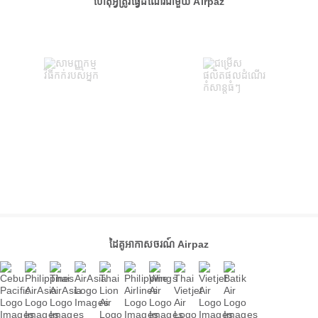
ហេតុអ្វីត្រូវធ្វើដំណើរជាមួយ Airpaz
ដៃគូអាកាសចរណ៍ Airpaz