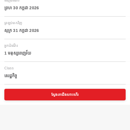
ចេញដំណើរ
ព្រហ 30 កក្កដា 2026
ត្រឡប់មកវិញ
សុក្រ 31 កក្កដា 2026
អ្នកដំណើរ
1 មនុស្សពេញវ័យ
Class
សេដ្ឋកិច្ច
ស្វែងរកជើងហោះហើរ