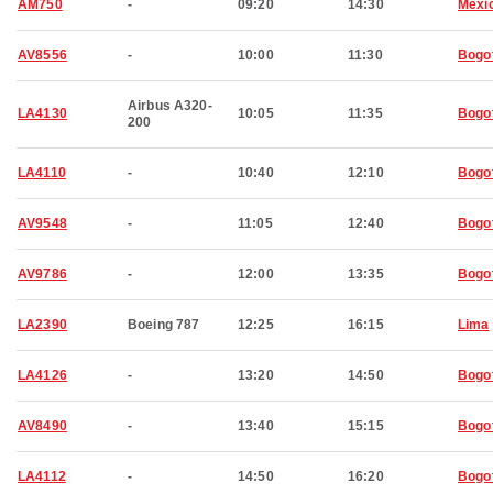
AM750
-
09:20
14:30
Mexic
AV8556
-
10:00
11:30
Bogo
Airbus A320-
LA4130
10:05
11:35
Bogo
200
LA4110
-
10:40
12:10
Bogo
AV9548
-
11:05
12:40
Bogo
AV9786
-
12:00
13:35
Bogo
LA2390
Boeing 787
12:25
16:15
Lima
LA4126
-
13:20
14:50
Bogo
AV8490
-
13:40
15:15
Bogo
LA4112
-
14:50
16:20
Bogo