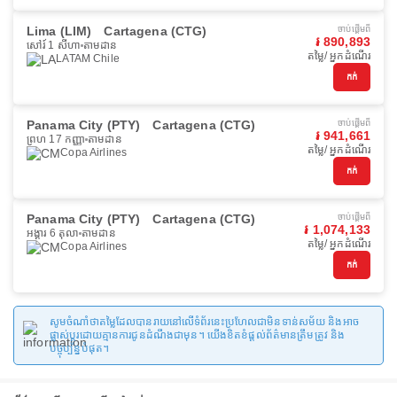
Lima (LIM)
Cartagena (CTG)
ចាប់ផ្ដើមពី
៛ 890,893
សៅរ៍ 1 សីហា
តាមដាន
តម្លៃ/ អ្នកដំណើរ
LATAM Chile
កក់
Panama City (PTY)
Cartagena (CTG)
ចាប់ផ្ដើមពី
៛ 941,661
ព្រហ 17 កញ្ញា
តាមដាន
តម្លៃ/ អ្នកដំណើរ
Copa Airlines
កក់
Panama City (PTY)
Cartagena (CTG)
ចាប់ផ្ដើមពី
៛ 1,074,133
អង្គារ 6 តុលា
តាមដាន
តម្លៃ/ អ្នកដំណើរ
Copa Airlines
កក់
សូមចំណាំថាតម្លៃដែលបានរាយនៅលើទំព័រនេះប្រហែលជាមិនទាន់សម័យ និងអាច
ផ្លាស់ប្តូរដោយគ្មានការជូនដំណឹងជាមុន។ យើងខិតខំផ្តល់ព័ត៌មានត្រឹមត្រូវ និង
បច្ចុប្បន្នបំផុត។