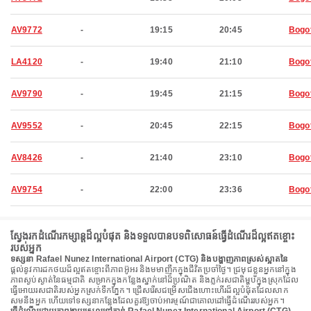
AV9772
-
19:15
20:45
Bogo
LA4120
-
19:40
21:10
Bogo
AV9790
-
19:45
21:15
Bogo
AV9552
-
20:45
22:15
Bogo
AV8426
-
21:40
23:10
Bogo
AV9754
-
22:00
23:36
Bogo
ស្វែងរកដំណើរកម្សាន្តដ៏ល្អបំផុត និងទទួលបានបទពិសោធន៍ធ្វើដំណើរដ៏ល្អឥតខ្ចោះ
របស់អ្នក
ទស្សនា Rafael Nunez International Airport (CTG) និងបង្ហាញភាពស្រស់ស្អាតនៃ
ផ្តល់នូវការដកថយដ៏ល្អឥតខ្ចោះពីភាពអ៊ូអរ និងមមាញឹកក្នុងជីវិតប្រចាំថ្ងៃ។ ជ្រមុជខ្លួនអ្នកនៅក្នុង
ភាពស្ងប់ស្ងាត់នៃធម្មជាតិ សម្រាកក្នុងកន្លែងស្នាក់នៅដ៏ប្រណិត និងភ្លក់រសជាតិម្ហូបក្នុងស្រុកដែល
ធ្វើអោយរសជាតិរបស់អ្នកស្រក់ទឹកភ្នែក។ ជ្រើសរើសជម្រើសជើងហោះហើរដ៏ល្អបំផុតដែលសាក
សមនឹងអ្នក ហើយទៅទស្សនាកន្លែងដែលគួរឱ្យចាប់អារម្មណ៍ជាគោលដៅធ្វើដំណើររបស់អ្នក។