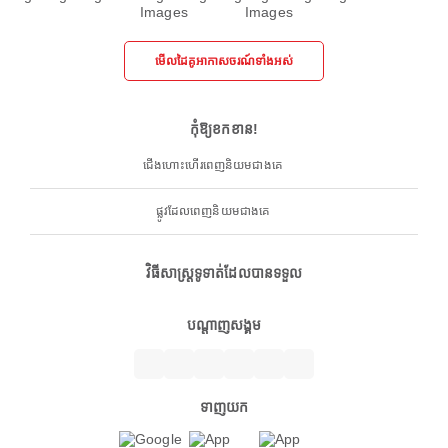
មើលដៃគូអាកាសចរណ៍ទាំងអស់
កុំឱ្យខកខាន!
ជើងហោះហើរពេញនិយមជាងគេ
ផ្លូវដែលពេញនិយមជាងគេ
វិធីសាស្ត្រទូទាត់ដែលបានទទួល
បណ្តាញសង្គម
ទាញយក