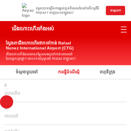
ទទួលបានច្រើនការផ្តល់ជូនពិសេសតែនៅលើកម្មវិធី
ទាញយក
Airpaz។ ទាញយកឥឡូវនេះ!
ជើងហោះហើរទាំងអស់
ស្វែងរកជើងហោះហើរថោកទៅកាន់ Rafael
Nunez International Airport (CTG)
ជើងហោះហើរដែលមានតម្លៃសមរម្យទៅកាន់គោលដៅ
ដែលអ្នកប្រាថ្នា។ តោះកក់សំបុត្រនៅ Airpaz ឥឡូវនេះ!
ចំណុចមួយទៅ
ការធ្វើដំណើរជុំ
ពហុទីក្រុង
ពី
ប្រភពដើម
ទៅ
គោលដៅ