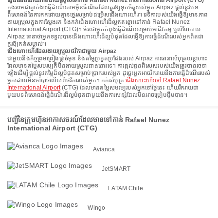
ធ្វើដំណើរដោយភាពងាយស្រួលទៅកាន់ Rafael Nunez International Airport (CTG)
ក្នុងនាមជាភ្នាក់ងារធ្វើដំណើរតាមអ៊ីនធឺណិតដែលគួរឱ្យទុកចិត្តរបស់អ្នក Airpaz ផ្តល់នូវបទ
ពិសោធន៍នៃការកក់ដោយគ្មានថ្នេរសម្រាប់ជម្រើសជើងហោះហើរ។ វេទិការបស់យើងធ្វើឱ្យមានភាព
ងាយស្រួលក្នុងការស្វែងរក និងកក់ជើងហោះហើរដ៏ល្អឥតខ្ចោះទៅកាន់ Rafael Nunez
International Airport (CTG)។ មិនថាអ្នកកំពុងធ្វើដំណើរសម្រាប់អាជីវកម្ម ឬលំហែកាយ
Airpaz ធានាថាអ្នកទទួលបានជើងហោះហើរដ៏ល្អបំផុតដែលធ្វើឱ្យការធ្វើដំណើររបស់អ្នកពិតជា
គួរឱ្យកត់សម្គាល់។
ជើងហោះហើរដែលងាយស្រួលថវិកាជាមួយ Airpaz
ជាមួយនឹងកិច្ចព្រមព្រៀងផ្តាច់មុខ និងតម្លៃប្រកួតប្រជែងរបស់ Airpaz ការធានាសំបុត្រយន្តហោះ
ដែលមានតម្លៃសមរម្យគឺមិនងាយស្រួលជាងនោះទេ។ ការផ្តល់ជូនពិសេសរបស់យើងត្រូវបានរចនា
ឡើងដើម្បីផ្តល់នូវតម្លៃដ៏ល្អបំផុតសម្រាប់ប្រាក់របស់អ្នក ដូច្នេះអ្នកអាចរីករាយនឹងការធ្វើដំណើររបស់
អ្នកដោយមិនចាំបាច់លើសពីថវិការបស់អ្នក។ កក់សំបុត្រ
ជើងហោះហើរទៅ Rafael Nunez
International Airport
(CTG) ដែលមានតម្លៃសមរម្យរបស់អ្នកនៅថ្ងៃនេះ ហើយរីករាយជា
មួយបទពិសោធន៍ធ្វើដំណើរដ៏ល្អបំផុតជាមួយនឹងការសន្សំដែលមិនអាចប្រៀបផ្ទឹមបាន។
បញ្ជីនៃក្រុមហ៊ុនអាកាសចរណ៍ដែលមានទៅកាន់ Rafael Nunez
International Airport (CTG)
Avianca
JetSMART
LATAM Chile
Wingo