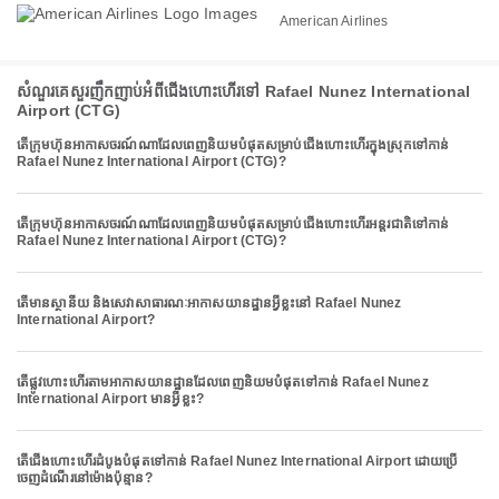
American Airlines
សំណួរគេសួរញឹកញាប់អំពីជើងហោះហើរទៅ Rafael Nunez International
Airport (CTG)
តើក្រុមហ៊ុនអាកាសចរណ៍ណាដែលពេញនិយមបំផុតសម្រាប់ជើងហោះហើរក្នុងស្រុកទៅកាន់
Rafael Nunez International Airport (CTG)?
តើក្រុមហ៊ុនអាកាសចរណ៍ណាដែលពេញនិយមបំផុតសម្រាប់ជើងហោះហើរអន្តរជាតិទៅកាន់
Rafael Nunez International Airport (CTG)?
តើមានស្ថានីយ និងសេវាសាធារណៈអាកាសយានដ្ឋានអ្វីខ្លះនៅ Rafael Nunez
International Airport?
តើផ្លូវហោះហើរតាមអាកាសយានដ្ឋានដែលពេញនិយមបំផុតទៅកាន់ Rafael Nunez
International Airport មានអ្វីខ្លះ?
តើជើងហោះហើរដំបូងបំផុតទៅកាន់ Rafael Nunez International Airport ដោយប្រើ
ចេញដំណើរនៅម៉ោងប៉ុន្មាន?