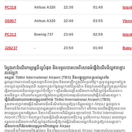
PC318
Airbus A320
22:30
01:40
Istan
OS907
Airbus A320
22:40
03:55
Vien
PC312
Boeing 737
23:40
02:50
Istan
J28237
-
23:50
01:00
Baku
ស្វែងរកដំណើរកម្សាន្តដ៏ល្អបំផុត និងទទួលបានបទពិសោធន៍ធ្វើដំណើរដ៏ល្អឥតខ្ចោះ
របស់អ្នក
ទស្សនា Tbilisi International Airport (TBS) និងបង្ហាញភាពស្រស់ស្អាតនៃ
ផ្តល់នូវការដកថយដ៏ល្អឥតខ្ចោះពីភាពអ៊ូអរ និងមមាញឹកក្នុងជីវិតប្រចាំថ្ងៃ។ ជ្រមុជខ្លួនអ្នកនៅក្នុង
ភាពស្ងប់ស្ងាត់នៃធម្មជាតិ សម្រាកក្នុងកន្លែងស្នាក់នៅដ៏ប្រណិត និងភ្លក់រសជាតិម្ហូបក្នុងស្រុកដែល
ធ្វើអោយរសជាតិរបស់អ្នកស្រក់ទឹកភ្នែក។ ជ្រើសរើសជម្រើសជើងហោះហើរដ៏ល្អបំផុតដែលសាក
សមនឹងអ្នក ហើយទៅទស្សនាកន្លែងដែលគួរឱ្យចាប់អារម្មណ៍ជាគោលដៅធ្វើដំណើររបស់អ្នក។
ធ្វើដំណើរដោយភាពងាយស្រួលទៅកាន់ Tbilisi International Airport (TBS)
ក្នុងនាមជាភ្នាក់ងារធ្វើដំណើរតាមអ៊ីនធឺណិតដែលគួរឱ្យទុកចិត្តរបស់អ្នក Airpaz ផ្តល់នូវបទ
ពិសោធន៍នៃការកក់ដោយគ្មានថ្នេរសម្រាប់ជម្រើសជើងហោះហើរ។ វេទិការបស់យើងធ្វើឱ្យមានភាព
ងាយស្រួលក្នុងការស្វែងរក និងកក់ជើងហោះហើរដ៏ល្អឥតខ្ចោះទៅកាន់ Tbilisi International
Airport (TBS)។ មិនថាអ្នកកំពុងធ្វើដំណើរសម្រាប់អាជីវកម្ម ឬលំហែកាយ Airpaz ធានាថាអ្នក
ទទួលបានជើងហោះហើរដ៏ល្អបំផុតដែលធ្វើឱ្យការធ្វើដំណើររបស់អ្នកពិតជាគួរឱ្យកត់សម្គាល់។
ជើងហោះហើរដែលងាយស្រួលថវិកាជាមួយ Airpaz
ជាមួយនឹងកិច្ចព្រមព្រៀងផ្តាច់មុខ និងតម្លៃប្រកួតប្រជែងរបស់ Airpaz ការធានាសំបុត្រយន្តហោះ