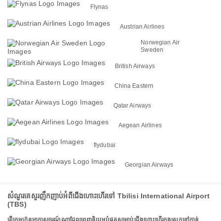
Flynas
Austrian Airlines
Norwegian Air
Sweden
British Airways
China Eastern
Qatar Airways
Aegean Airlines
flydubai
Georgian Airways
សំណួរគេសួរញឹកញាប់អំពីជើងហោះហើរទៅ Tbilisi International Airport
(TBS)
តើក្រុមហ៊ុនអាកាសចរណ៍ណាដែលពេញនិយមបំផុតសម្រាប់ជើងហោះហើរក្នុងស្រុកទៅកាន់