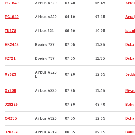
PC1840
Airbus A320
03:40
06:45
Anta
PC1840
Airbus A320
04:10
07:15
Anta
TK378
Airbus 321
06:50
10:05
Istan
EK2442
Boeing 737
07:05
11:35
Duba
FZ721
Boeing 737
07:05
11:35
Duba
Airbus A320
XY623
07:20
12:05
Jedd
N
XY309
Airbus A320
07:25
11:45
Riya
J28229
-
07:30
08:40
Baku
QR255
Airbus A320
07:55
12:35
Doha
J28239
Airbus A319
08:05
09:15
Baku