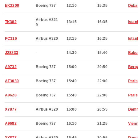
EK2200
Boeing 737
12:10
15:35
Duba
Airbus A321
TK382
13:15
16:35
Istan
N
PC316
Airbus A320
13:15
16:25
Istan
J28233
-
14:30
15:40
Baku
A9732
Boeing 737
15:00
20:50
Berg
AF3030
Boeing 737
15:40
22:00
Paris
A9628
Boeing 737
15:40
22:00
Paris
XY877
Airbus A320
16:00
20:55
Dam
A9682
Boeing 737
16:10
21:25
Vien
XY877
Airbus A320
16:45
20:55
Dam