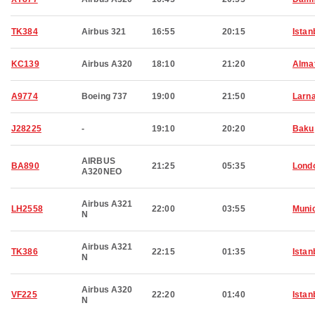
TK384
Airbus 321
16:55
20:15
Istan
KC139
Airbus A320
18:10
21:20
Alma
A9774
Boeing 737
19:00
21:50
Larn
J28225
-
19:10
20:20
Baku
AIRBUS
BA890
21:25
05:35
Lond
A320NEO
Airbus A321
LH2558
22:00
03:55
Muni
N
Airbus A321
TK386
22:15
01:35
Istan
N
Airbus A320
VF225
22:20
01:40
Istan
N