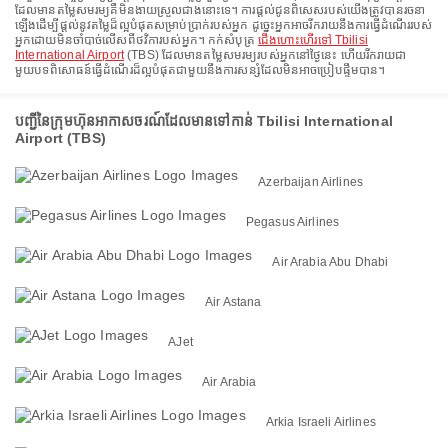
ដែលមានតម្លៃសមរម្យគឺមិនងាយស្រួលជាងនោះទេ។ ការផ្តល់ជូនពិសេសរបស់យើងត្រូវបានរចនា
ឡើងដើម្បីផ្តល់នូវតម្លៃដ៏ល្អបំផុតសម្រាប់ប្រាក់របស់អ្នក ដូច្នេះអ្នកអាចរីករាយនឹងការធ្វើដំណើររបស់
អ្នកដោយមិនចាំបាច់លើសពីថវិការបស់អ្នក។ កក់សំបុត្រ
ជើងហោះហើរទៅ Tbilisi
International Airport
(TBS) ដែលមានតម្លៃសមរម្យរបស់អ្នកនៅថ្ងៃនេះ ហើយរីករាយជា
មួយបទពិសោធន៍ធ្វើដំណើរដ៏ល្អបំផុតជាមួយនឹងការសន្សំដែលមិនអាចប្រៀបផ្ទឹមបាន។
បញ្ជីនៃក្រុមហ៊ុនអាកាសចរណ៍ដែលមានទៅកាន់ Tbilisi International
Airport (TBS)
Azerbaijan Airlines
Pegasus Airlines
Air Arabia Abu Dhabi
Air Astana
AJet
Air Arabia
Arkia Israeli Airlines