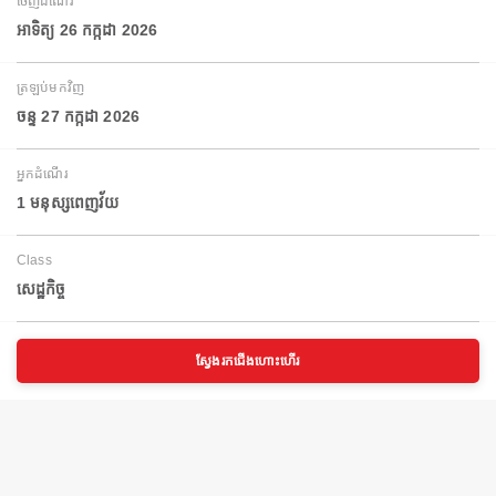
ចេញដំណើរ
អាទិត្យ 26 កក្កដា 2026
ត្រឡប់មកវិញ
ចន្ទ 27 កក្កដា 2026
អ្នកដំណើរ
1 មនុស្សពេញវ័យ
Class
សេដ្ឋកិច្ច
ស្វែងរកជើងហោះហើរ