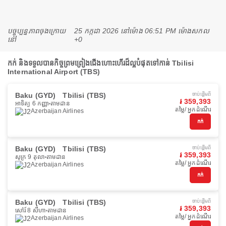
បច្ចុប្បន្នភាពចុងក្រោយ
25 កក្កដា 2026 នៅ​ម៉ោង 06:51 PM ម៉ោង​សកល
នៅ
+0
កក់ និងទទួលបានកិច្ចព្រមព្រៀងជើងហោះហើរដ៏ល្អបំផុតទៅកាន់ Tbilisi
International Airport (TBS)
Baku (GYD)
Tbilisi (TBS)
ចាប់ផ្ដើមពី
៛ 359,393
អាទិត្យ 6 កញ្ញា
តាមដាន
តម្លៃ/ អ្នកដំណើរ
Azerbaijan Airlines
កក់
Baku (GYD)
Tbilisi (TBS)
ចាប់ផ្ដើមពី
៛ 359,393
សុក្រ 9 តុលា
តាមដាន
តម្លៃ/ អ្នកដំណើរ
Azerbaijan Airlines
កក់
Baku (GYD)
Tbilisi (TBS)
ចាប់ផ្ដើមពី
៛ 359,393
សៅរ៍ 8 សីហា
តាមដាន
តម្លៃ/ អ្នកដំណើរ
Azerbaijan Airlines