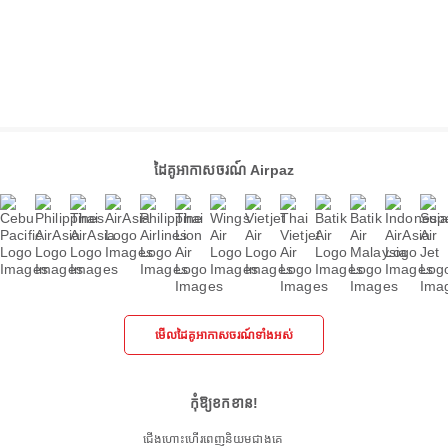
ដៃគូអាកាសចរណ៍ Airpaz
មើលដៃគូអាកាសចរណ៍ទាំងអស់
កុំឱ្យខកខាន!
ជើងហោះហើរពេញនិយមជាងគេ