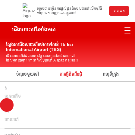
ទទួលបានច្រើនការផ្តល់ជូនពិសេសតែនៅលើកម្មវិធី
ទាញយក
Airpaz។ ទាញយកឥឡូវនេះ!
ជើងហោះហើរទាំងអស់
ស្វែងរកជើងហោះហើរថោកទៅកាន់ Tbilisi
International Airport (TBS)
ជើងហោះហើរដែលមានតម្លៃសមរម្យទៅកាន់គោលដៅ
ដែលអ្នកប្រាថ្នា។ តោះកក់សំបុត្រនៅ Airpaz ឥឡូវនេះ!
ចំណុចមួយទៅ
ការធ្វើដំណើរជុំ
ពហុទីក្រុង
ពី
ប្រភពដើម
ទៅ
គោលដៅ