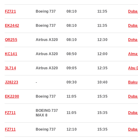
FZ721
Boeing 737
08:10
11:35
Duba
EK2442
Boeing 737
08:10
11:35
Duba
QR255
Airbus A320
08:10
12:30
Doha
KC141
Airbus A320
08:50
12:00
Alma
3L714
Airbus A320
09:05
12:35
Abu 
J28223
-
09:30
10:40
Baku
EK2200
Boeing 737
11:05
15:35
Duba
BOEING 737
FZ711
11:05
15:35
Duba
MAX 8
FZ711
Boeing 737
12:10
15:35
Duba