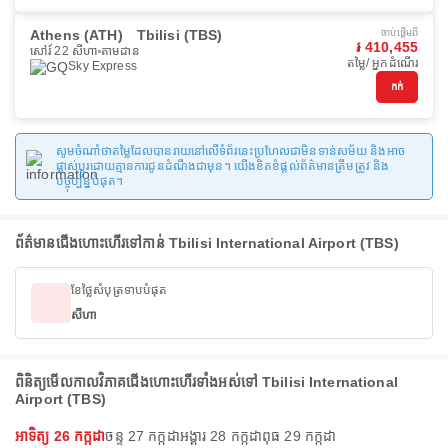
Athens (ATH)
Tbilisi (TBS)
ចាប់ផ្ដើមពី
៛ 410,455
សៅរ៍ 22 សីហា
តាមដាន
តម្លៃ/ អ្នកដំណើរ
Sky Express
កក់
សូមចំណាំថាតម្លៃដែលបានរាយនៅលើទំព័រនេះប្រហែលជាមិនទាន់សម័យ និងអាច
ផ្លាស់ប្តូរដោយគ្មានការជូនដំណឹងជាមុន។ យើងខិតខំផ្តល់ព័ត៌មានត្រឹមត្រូវ និង
បច្ចុប្បន្នបំផុត។
ព័ត៌មានជើងហោះហើរទៅកាន់ Tbilisi International Airport (TBS)
ខែថ្លៃសំបុត្រទាបបំផុត
សីហា
ពិនិត្យមើលកាលវិភាគជើងហោះហើរទាំងអស់ទៅ Tbilisi International
Airport (TBS)
អាទិត្យ 26 កក្កដា
ចន្ទ 27 កក្កដា
អង្គារ 28 កក្កដា
ពុធ 29 កក្កដា