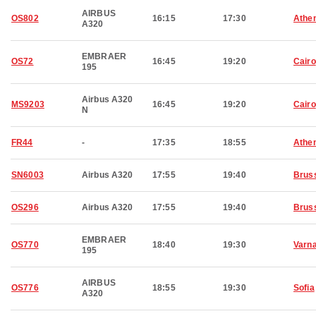
AIRBUS
OS802
16:15
17:30
Athe
A320
EMBRAER
OS72
16:45
19:20
Cairo
195
Airbus A320
MS9203
16:45
19:20
Cairo
N
FR44
-
17:35
18:55
Athe
SN6003
Airbus A320
17:55
19:40
Brus
OS296
Airbus A320
17:55
19:40
Brus
EMBRAER
OS770
18:40
19:30
Varn
195
AIRBUS
OS776
18:55
19:30
Sofia
A320