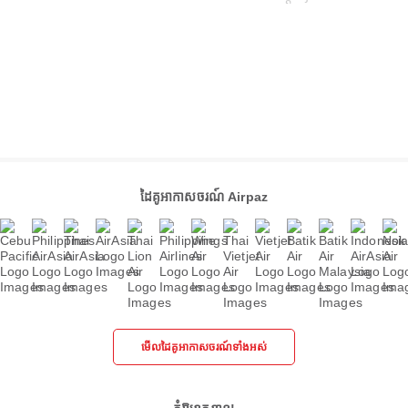
ដៃគូអាកាសចរណ៍ Airpaz
មើលដៃគូអាកាសចរណ៍ទាំងអស់