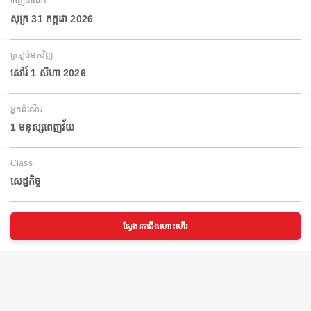
ចេញដំណើរ
សុក្រ 31 កក្កដា 2026
ត្រឡប់មកវិញ
សៅរ៍ 1 សីហា 2026
អ្នកដំណើរ
1 មនុស្សពេញវ័យ
Class
សេដ្ឋកិច្ច
ស្វែងរកជើងហោះហើរ