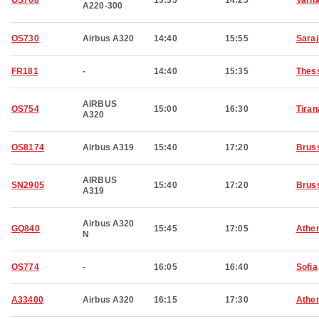
OS768
13:35
14:25
Varn
A220-300
OS730
Airbus A320
14:40
15:55
Sara
FR181
-
14:40
15:35
Thess
AIRBUS
OS754
15:00
16:30
Tiran
A320
OS8174
Airbus A319
15:40
17:20
Brus
AIRBUS
SN2905
15:40
17:20
Brus
A319
Airbus A320
GQ840
15:45
17:05
Athe
N
OS774
-
16:05
16:40
Sofia
A33400
Airbus A320
16:15
17:30
Athe