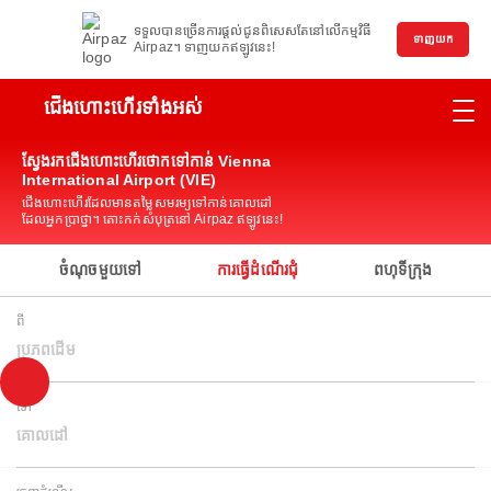
ទទួលបានច្រើនការផ្តល់ជូនពិសេសតែនៅលើកម្មវិធី
ទាញយក
Airpaz។ ទាញយកឥឡូវនេះ!
ជើងហោះហើរទាំងអស់
ស្វែងរកជើងហោះហើរថោកទៅកាន់ Vienna
International Airport (VIE)
ជើងហោះហើរដែលមានតម្លៃសមរម្យទៅកាន់គោលដៅ
ដែលអ្នកប្រាថ្នា។ តោះកក់សំបុត្រនៅ Airpaz ឥឡូវនេះ!
ចំណុចមួយទៅ
ការធ្វើដំណើរជុំ
ពហុទីក្រុង
ពី
ប្រភពដើម
ទៅ
គោលដៅ