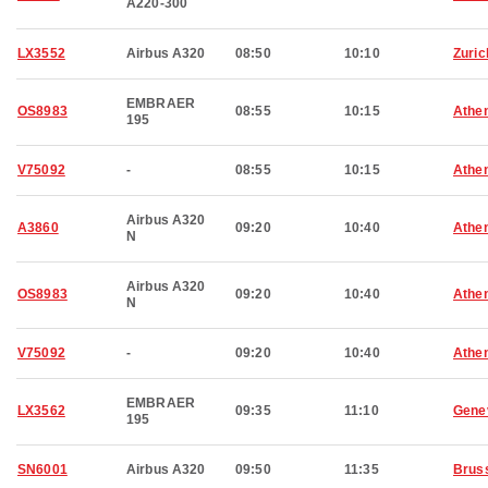
A220-300
LX3552
Airbus A320
08:50
10:10
Zuric
EMBRAER
OS8983
08:55
10:15
Athe
195
V75092
-
08:55
10:15
Athe
Airbus A320
A3860
09:20
10:40
Athe
N
Airbus A320
OS8983
09:20
10:40
Athe
N
V75092
-
09:20
10:40
Athe
EMBRAER
LX3562
09:35
11:10
Gene
195
SN6001
Airbus A320
09:50
11:35
Brus