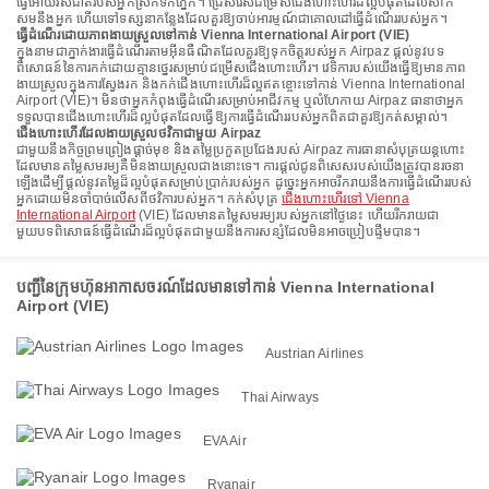
ធ្វើអោយរសជាតិរបស់អ្នកស្រក់ទឹកភ្នែក។ ជ្រើសរើសជម្រើសជើងហោះហើរដ៏ល្អបំផុតដែលសាក
សមនឹងអ្នក ហើយទៅទស្សនាកន្លែងដែលគួរឱ្យចាប់អារម្មណ៍ជាគោលដៅធ្វើដំណើររបស់អ្នក។
ធ្វើដំណើរដោយភាពងាយស្រួលទៅកាន់ Vienna International Airport (VIE)
ក្នុងនាមជាភ្នាក់ងារធ្វើដំណើរតាមអ៊ីនធឺណិតដែលគួរឱ្យទុកចិត្តរបស់អ្នក Airpaz ផ្តល់នូវបទ
ពិសោធន៍នៃការកក់ដោយគ្មានថ្នេរសម្រាប់ជម្រើសជើងហោះហើរ។ វេទិការបស់យើងធ្វើឱ្យមានភាព
ងាយស្រួលក្នុងការស្វែងរក និងកក់ជើងហោះហើរដ៏ល្អឥតខ្ចោះទៅកាន់ Vienna International
Airport (VIE)។ មិនថាអ្នកកំពុងធ្វើដំណើរសម្រាប់អាជីវកម្ម ឬលំហែកាយ Airpaz ធានាថាអ្នក
ទទួលបានជើងហោះហើរដ៏ល្អបំផុតដែលធ្វើឱ្យការធ្វើដំណើររបស់អ្នកពិតជាគួរឱ្យកត់សម្គាល់។
ជើងហោះហើរដែលងាយស្រួលថវិកាជាមួយ Airpaz
ជាមួយនឹងកិច្ចព្រមព្រៀងផ្តាច់មុខ និងតម្លៃប្រកួតប្រជែងរបស់ Airpaz ការធានាសំបុត្រយន្តហោះ
ដែលមានតម្លៃសមរម្យគឺមិនងាយស្រួលជាងនោះទេ។ ការផ្តល់ជូនពិសេសរបស់យើងត្រូវបានរចនា
ឡើងដើម្បីផ្តល់នូវតម្លៃដ៏ល្អបំផុតសម្រាប់ប្រាក់របស់អ្នក ដូច្នេះអ្នកអាចរីករាយនឹងការធ្វើដំណើររបស់
អ្នកដោយមិនចាំបាច់លើសពីថវិការបស់អ្នក។ កក់សំបុត្រ
ជើងហោះហើរទៅ Vienna
International Airport
(VIE) ដែលមានតម្លៃសមរម្យរបស់អ្នកនៅថ្ងៃនេះ ហើយរីករាយជា
មួយបទពិសោធន៍ធ្វើដំណើរដ៏ល្អបំផុតជាមួយនឹងការសន្សំដែលមិនអាចប្រៀបផ្ទឹមបាន។
បញ្ជីនៃក្រុមហ៊ុនអាកាសចរណ៍ដែលមានទៅកាន់ Vienna International
Airport (VIE)
Austrian Airlines
Thai Airways
EVA Air
Ryanair