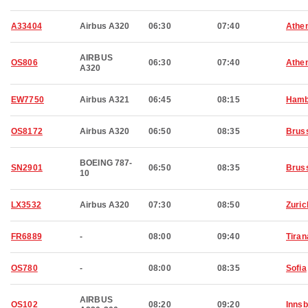
A33404
Airbus A320
06:30
07:40
Athe
AIRBUS
OS806
06:30
07:40
Athe
A320
EW7750
Airbus A321
06:45
08:15
Hamb
OS8172
Airbus A320
06:50
08:35
Brus
BOEING 787-
SN2901
06:50
08:35
Brus
10
LX3532
Airbus A320
07:30
08:50
Zuric
FR6889
-
08:00
09:40
Tiran
OS780
-
08:00
08:35
Sofia
AIRBUS
OS102
08:20
09:20
Inns