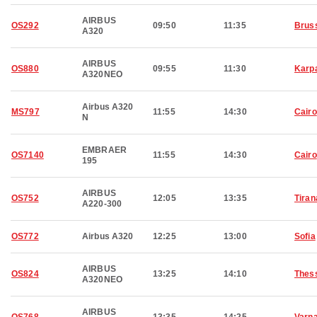
AIRBUS
OS292
09:50
11:35
Brus
A320
AIRBUS
OS880
09:55
11:30
Karp
A320NEO
Airbus A320
MS797
11:55
14:30
Cairo
N
EMBRAER
OS7140
11:55
14:30
Cairo
195
AIRBUS
OS752
12:05
13:35
Tiran
A220-300
OS772
Airbus A320
12:25
13:00
Sofia
AIRBUS
OS824
13:25
14:10
Thess
A320NEO
AIRBUS