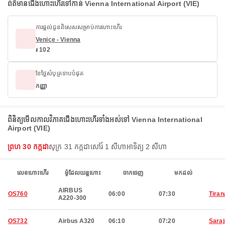
ព័ត៌មានជើងហោះហើរទៅកាន់ Vienna International Airport (VIE)
ការផ្តល់ជូនពិសេសសម្រាប់ការហោះហើរ
Venice - Vienna
៛ 102
ខែថ្លៃសំបុត្រទាបបំផុត
កញ្ញា
ពិនិត្យមើលកាលវិភាគជើងហោះហើរទាំងអស់ទៅ Vienna International
Airport (VIE)
ព្រហ 30 កក្កដា
សុក្រ 31 កក្កដា
សៅរ៍ 1 សីហា
អាទិត្យ 2 សីហា
លេខហោះហើរ
ម៉ូដែលយន្តហោះ
ចាកចេញ
មកដល់
AIRBUS
OS760
06:00
07:30
Tiran
A220-300
OS732
Airbus A320
06:10
07:20
Sara