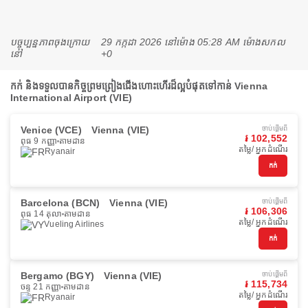
បច្ចុប្បន្នភាពចុងក្រោយ
29 កក្កដា 2026 នៅ​ម៉ោង 05:28 AM ម៉ោង​សកល
នៅ
+0
កក់ និងទទួលបានកិច្ចព្រមព្រៀងជើងហោះហើរដ៏ល្អបំផុតទៅកាន់ Vienna
International Airport (VIE)
Venice (VCE)
Vienna (VIE)
ចាប់ផ្ដើមពី
៛ 102,552
ពុធ 9 កញ្ញា
តាមដាន
តម្លៃ/ អ្នកដំណើរ
Ryanair
កក់
Barcelona (BCN)
Vienna (VIE)
ចាប់ផ្ដើមពី
៛ 106,306
ពុធ 14 តុលា
តាមដាន
តម្លៃ/ អ្នកដំណើរ
Vueling Airlines
កក់
Bergamo (BGY)
Vienna (VIE)
ចាប់ផ្ដើមពី
៛ 115,734
ចន្ទ 21 កញ្ញា
តាមដាន
តម្លៃ/ អ្នកដំណើរ
Ryanair