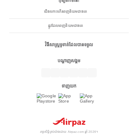
កុំឱ្យខកខាន!
ជើងហោះហើរពេញនិយមជាងគេ
ផ្លូវដែលពេញនិយមជាងគេ
វិធីសាស្ត្រទូទាត់ដែលបានទទួល
បណ្តាញសង្គម
ទាញយក
រក្សាសិទ្ធិគ្រប់យ៉ាងដោយ Airpaz.com ឆ្នាំ 2026។