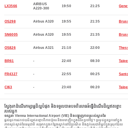
AIRBUS
LX3566
19:50
21:25
Gene
A220-300
OS298
Airbus A320
19:55
21:35
Brus
SN6005
Airbus A320
19:55
21:35
Brus
OS826
Airbus A321
21:10
22:00
Thess
BR61
-
22:40
08:30
Taipe
FR4327
-
22:55
00:25
Santo
CI63
-
23:40
06:20
Taipe
ស្វែងរកដំណើរកម្សាន្តដ៏ល្អបំផុត និងទទួលបានបទពិសោធន៍ធ្វើដំណើរដ៏ល្អឥតខ្ចោះ
របស់អ្នក
ទស្សនា Vienna International Airport (VIE) និងបង្ហាញភាពស្រស់ស្អាតនៃ
ផ្តល់នូវការដកថយដ៏ល្អឥតខ្ចោះពីភាពអ៊ូអរ និងមមាញឹកក្នុងជីវិតប្រចាំថ្ងៃ។ ជ្រមុជខ្លួនអ្នកនៅក្នុង
ភាពស្ងប់ស្ងាត់នៃធម្មជាតិ សម្រាកក្នុងកន្លែងស្នាក់នៅដ៏ប្រណិត និងភ្លក់រសជាតិម្ហូបក្នុងស្រុកដែល