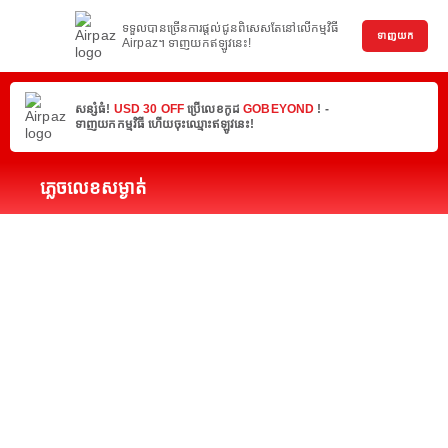
ទទួលបានច្រើនការផ្តល់ជូនពិសេសតែនៅលើកម្មវិធី
ទាញយក
Airpaz។ ទាញយកឥឡូវនេះ!
សន្សំធំ!
USD 30 OFF
ប្រើលេខកូដ
GOBEYOND
! -
ទាញយកកម្មវិធី ហើយចុះឈ្មោះឥឡូវនេះ!
ភ្លេចលេខសម្ងាត់