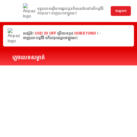
ទទួលបានច្រើនការផ្តល់ជូនពិសេសតែនៅលើកម្មវិធី
ទាញយក
Airpaz។ ទាញយកឥឡូវនេះ!
សន្សំធំ!
USD 30 OFF
ប្រើលេខកូដ
GOBEYOND
! -
ទាញយកកម្មវិធី ហើយចុះឈ្មោះឥឡូវនេះ!
ភ្លេចលេខសម្ងាត់