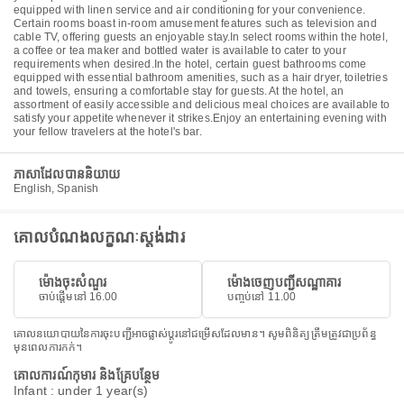
equipped with linen service and air conditioning for your convenience.
Certain rooms boast in-room amusement features such as television and
cable TV, offering guests an enjoyable stay.In select rooms within the hotel,
a coffee or tea maker and bottled water is available to cater to your
requirements when desired.In the hotel, certain guest bathrooms come
equipped with essential bathroom amenities, such as a hair dryer, toiletries
and towels, ensuring a comfortable stay for guests. At the hotel, an
assortment of easily accessible and delicious meal choices are available to
satisfy your appetite whenever it strikes.Enjoy an entertaining evening with
your fellow travelers at the hotel's bar.
ភាសាដែលបាននិយាយ
English, Spanish
គោលបំណងលក្ខណៈស្តង់ដារ
ម៉ោងចុះសំណួរ
ម៉ោងចេញបញ្ជីសណ្ឋាគារ
ចាប់ផ្តើមនៅ 16.00
បញ្ចប់នៅ 11.00
គោលនយោបាយនៃការចុះបញ្ជីអាចផ្លាស់ប្តូរនៅជម្រើសដែលមាន។ សូមពិនិត្យត្រឹមត្រូវជាប្រព័ន្ធ
មុនពេលការកក់។
គោលការណ៍កុមារ និងគ្រែបន្ថែម
Infant : under 1 year(s)