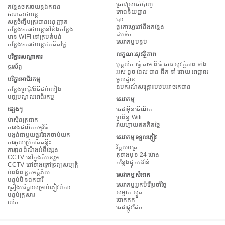
ស្រា/ស្រាសំប៉ាញ
កន្លែងចតរថយន្តឯកជន
ភោជនីយដ្ឋាន
ចំណតរថយន្ត
បារ
សត្វចិញ្ចឹមត្រូវបានអនុញ្ញាត
ផ្ទះកាហ្វេនៅនឹងកន្លែង
កន្លែងចតរថយន្តនៅនឹងកន្លែង
ដប​ទឹក
មាន WiFi នៅគ្រប់តំបន់
សេវាកម្មបន្ទប់
កន្លែងចតរថយន្តឥតគិតថ្លៃ
លក្ខណៈសុវត្ថិភាព
បរិក្ខារសណ្ឋាគារ
បុគ្គលិក ធ្វើ តាម ពិធី សារ សុវត្ថិភាព ទាំង
ទូរស័ព្ទ
អស់ ដូច ដែល បាន ដឹក នាំ ដោយ អាជ្ញាធរ
បរិក្ខារអាជីវកម្ម
មូលដ្ឋាន
ឧបករណ៍សង្គ្រោះបឋមអាចរកបាន
កន្លែងប្រជុំ/ពិធីជប់លៀង
មជ្ឈមណ្ឌលអាជីវកម្ម
សេវាកម្ម
ផ្សេងៗ
សេវាអ៊ីនធើណិត
ប្រព័ន្ធ Wifi
ម៉ាស៊ីនត្រជាក់
វ៉ាយហ្វាយឥតគិតថ្លៃ
ការរងផលិតកម្មវិធី
បង្គន់ជាមួយផ្លូវដែកចាប់យក
សេវាកម្មទទួលភ្ញៀវ
ការចូលប្រើកាតគន្លឹះ
វិក្កយបត្រ
ការជូនដំណឹងអំពីផ្សែង
តុខាងមុខ 24 ម៉ោង
CCTV នៅក្នុងតំបន់រួម
កន្លែងផ្ទុកឥវ៉ាន់
CCTV នៅខាងក្រៅទ្រព្យសម្បត្តិ
បំពង់​ពន្លត់អគ្គីភ័យ
សេវាកម្មសំអាត
បន្ទប់មិនជក់បារី
សេវាកម្មអ្នកបំរើប្រចាំថ្ងៃ
គ្រឿងបរិក្ខារសម្រាប់ភ្ញៀវពិការ
សម្អាត ស្ងួត
បន្ទប់គ្រួសារ
បោកគក់
លើក
សេវាផ្លូវដែក