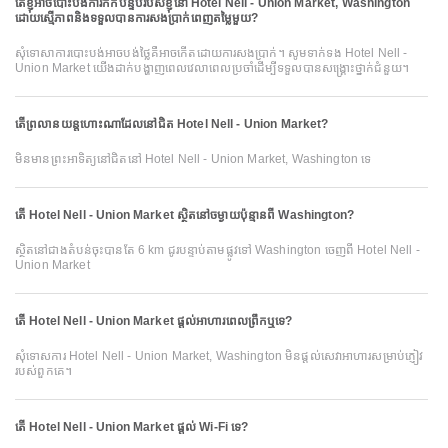
តើខ្ញុំអាចបោះបង់ការកក់បន្ទប់របស់ខ្ញុំនៅ Hotel Nell - Union Market, Washington
ដោយស្មើភាពនិងទទួលបានការសងប្រាក់ពេញតម្លៃមួយ?
សុំទោសាការបោះបង់អាចបង់ថ្លៃគឺអាចកើតដោយការសងប្រាក់។ សូមទាក់ទង Hotel Nell -
Union Market យើងដាក់បង្ហាញពេលវេលាពេលប្រចាំដើម្បីទទួលបានសង្គ្រោះថ្នាក់ជំនួយ។
តើព្រលានយន្តហោះណាដែលនៅជិត Hotel Nell - Union Market?
មិនមានព្រះអាទិត្យនៅជិតនៅ Hotel Nell - Union Market, Washington ទេ
តើ Hotel Nell - Union Market ស្ថិតនៅចម្ងាយប៉ុន្មានពី Washington?
ស្ថិតនៅជាងតំបន់ចុះបានតែ 6 km ជូរបន្ទាប់តាមផ្លូវទៅ Washington ចេញពី Hotel Nell -
Union Market
តើ Hotel Nell - Union Market ផ្ដល់អាហារពេលព្រឹកឬទេ?
សុំទោសការ Hotel Nell - Union Market, Washington មិនផ្ដល់សេវាអាហារសម្រាប់ភ្ញៀវ
របស់ពួកគេ។
តើ Hotel Nell - Union Market ផ្តល់ Wi-Fi ទេ?