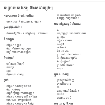
សម្រាប់សេវាកម្ម និងសេវាផ្សេងៗ
ការមិនជក់បារីនៅទូទាំង
ការរក្សាគម្លាតឱ្យនៅឆ្ងាយពីគ្នា
រទេះរុញអាចចូលបាន។
មានការទូទាត់ដោយគ្មានសាច់ប្រាក់
មាននៅក្នុងបន្ទប់ទាំងអស់
ចូលប្រើអ៊ីនធឺណិត
តុ
ឥតគិតថ្លៃ Wi-Fi នៅក្នុងបន្ទប់ទាំងអស់។
បណ្តាញផ្កាយរណប/ខ្សែកាប
ផ្កាឈូក
ដឹកជញ្ជូន
បង្គន់អនាម័យ
កន្សែង
កន្លែង​ចត​ឡាន
ម៉ោង​រោ​ទិ៍
ចំណតដែលអាចចូលបាន។
វាំងននដាច់
ជម្រើសអាហារពេលព្រឹក
ក្រណាត់ សំលៀកបំពាក់
តំបន់ទូទៅ
ម៉ាស៊ីនឆុងកាហ្វេ/តែ
ម៉ាស៊ីន​ផ្លុំ​សក់
គ្រឿងសង្ហារឹមក្រៅ
ក្រណាត់ទេសឯក
រាបស្មើរ
កញ្ចក់
សួន
ដំបូលព្រះអាទិត្យ
ម្ហូប & ភេសជ្ជៈ
ទូទៅ
ស្រា/ស្រាសំប៉ាញ
ភោជនីយដ្ឋាន
កន្លែងចតរថយន្តឯកជន
បារ
ចំណតរថយន្ត
ផ្ទះកាហ្វេនៅនឹងកន្លែង
សត្វចិញ្ចឹមត្រូវបានអនុញ្ញាត
ដប​ទឹក
កន្លែងចតរថយន្តនៅនឹងកន្លែង
សេវាកម្មបន្ទប់
មាន WiFi នៅគ្រប់តំបន់
កន្លែងចតរថយន្តឥតគិតថ្លៃ
លក្ខណៈសុវត្ថិភាព