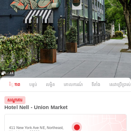
1 / 23
ទិដ្ឋភាព
បន្ទប់
លម្អិត
គោលការណ៍
ទីតាំង
សេវាប្រើប្រាស់
សណ្ឋាគារ
Hotel Nell - Union Market
411 New York Ave NE, Northeast,