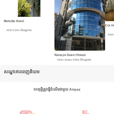
Melodie Hotel
Cot 
ADD
320m ពីសណ្ឋាគារ
Addi
Nanaya Guest House
Addis Ababa
338m ពីសណ្ឋាគារ
សណ្ឋាគារពេញនិយម
ហេតុអ្វីត្រូវធ្វើដំណើរជាមួយ Airpaz