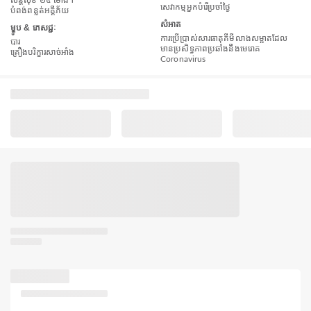
សន្តិសុខ ២៤ ម៉ោង។
សេវាកម្មអ្នកបំរើប្រចាំថ្ងៃ
បំពង់​ពន្លត់អគ្គីភ័យ
សំអាត
ម្ហូប & ភេសជ្ជៈ
ការប្រើប្រាស់សារធាតុគីមីលាងសម្អាតដែល
បារ
មានប្រសិទ្ធភាពប្រឆាំងនឹងមេរោគ
គ្រឿងបរិក្ខារសាច់អាំង
Coronavirus