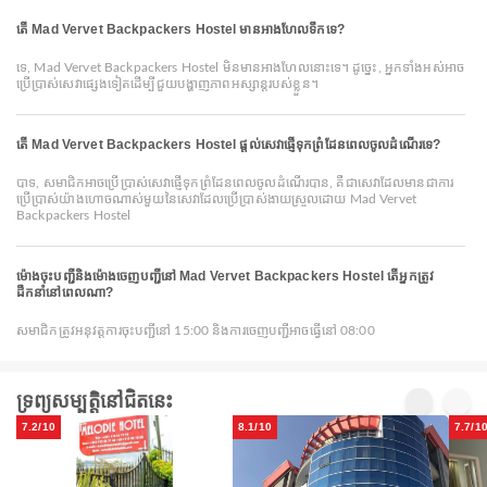
តើ Mad Vervet Backpackers Hostel មានអាងហែលទឹកទេ?
ទេ, Mad Vervet Backpackers Hostel មិនមានអាងហែលនោះទេ។ ដូច្នេះ, អ្នកទាំងអស់អាច
ប្រើប្រាស់សេវាផ្សេងទៀតដើម្បីជួយបង្ហាញភាពអស្សាន្ដរបស់ខ្លួន។
តើ Mad Vervet Backpackers Hostel ផ្តល់សេវាផ្ញើទុកព្រំដែនពេលចូលដំណើរទេ?
បាទ, សមាជិកអាចប្រើប្រាស់សេវាផ្ញើទុកព្រំដែនពេលចូលដំណើរបាន, គឺជាសេវាដែលមានជាការ
ប្រើប្រាស់យ៉ាងហោចណាស់មួយនៃសេវាដែលប្រើប្រាស់ងាយស្រួលដោយ Mad Vervet
Backpackers Hostel
ម៉ោងចុះបញ្ជីនិងម៉ោងចេញបញ្ជីនៅ Mad Vervet Backpackers Hostel តើអ្នកត្រូវ
ដឹកនាំនៅពេលណា?
សមាជិកត្រូវអនុវត្តការចុះបញ្ជីនៅ 15:00 និងការចេញបញ្ជីអាចធ្វើនៅ 08:00
ទ្រព្យសម្បត្តិនៅជិតនេះ
7.2/10
8.1/10
7.7/1