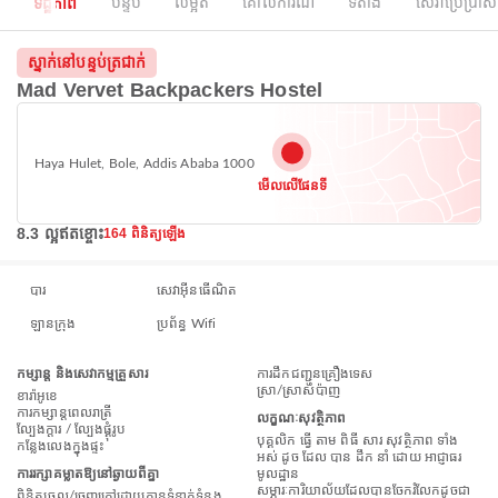
ទិដ្ឋភាព
បន្ទប់
លម្អិត
គោលការណ៍
ទីតាំង
សេវាប្រើប្រាស់
ស្នាក់នៅបន្ទប់ត្រជាក់
Mad Vervet Backpackers Hostel
Haya Hulet, Bole, Addis Ababa 1000
មើលលើផែនទី
8.3 ល្អឥតខ្ចោះ
164 ពិនិត្យឡើង
បារ
សេវាអ៊ីនធើណិត
ឡានក្រុង
ប្រព័ន្ធ Wifi
កម្សាន្ត និងសេវាកម្មគ្រួសារ
ការដឹកជញ្ជូនគ្រឿងទេស
ស្រា/ស្រាសំប៉ាញ
ខារ៉ាអូខេ
ការកម្សាន្តពេលរាត្រី
លក្ខណៈសុវត្ថិភាព
ល្បែងក្តារ / ល្បែងផ្គុំរូប
បុគ្គលិក ធ្វើ តាម ពិធី សារ សុវត្ថិភាព ទាំង
កន្លែងលេងក្នុងផ្ទះ
អស់ ដូច ដែល បាន ដឹក នាំ ដោយ អាជ្ញាធរ
ការរក្សាគម្លាតឱ្យនៅឆ្ងាយពីគ្នា
មូលដ្ឋាន
សម្ភារៈការិយាល័យដែលបានចែករំលែកដូចជា
ពិនិត្យចូល/ចេញក្រៅដោយគ្មានទំនាក់ទំនង