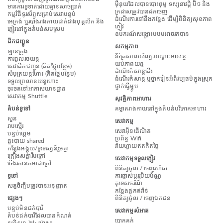
ម៉ឺនុយដែលបានបោះពុម្ព ទស្សនាវដ្តី ប៊ិច និង
មានការទូទាត់ដោយគ្មានសាច់ប្រាក់
ក្រដាសត្រូវបានដកចេញ
កម្មវិធីទូរស័ព្ទសម្រាប់សេវាបន្ទប់
ដំណើរការនៅនឹងកន្លែង ដើម្បីពិនិត្យសុខភាព
អេក្រង់ ឬរបាំងរាងកាយដាក់រវាងបុគ្គលិក និង
ភ្ញៀវ
ភ្ញៀវនៅក្នុងតំបន់សមស្រប
ឧបករណ៍សង្គ្រោះបឋមអាចរកបាន
ដឹកជញ្ជូន
សកម្មភាព
ឡានក្រុង
វិចិត្រសាលសិល្បៈបណ្តោះអាសន្ន
ការជួលរថយន្ត
យប់ភាពយន្ត
សេវាដឹកជញ្ចូន (គិតថ្លៃបន្ថែម)
ដំណើរកំសាន្តដើរ
សំបុត្រយន្តហោះ (គិតថ្លៃបន្ថែម)
ដំណើរកំសាន្ត ឬថ្នាក់រៀនអំពីវប្បធម៌ក្នុងស្រុក
ទទួលព្រលានយន្តហោះ
ថ្នាក់ធ្វើម្ហូប
ចុះចតនៅអាកាសយានដ្ឋាន
សេវាកម្ម Shuttle
សុវត្ថិភាពអាហារ
តំបន់ទូទៅ
គម្លាតរាងកាយនៅក្នុងតំបន់បរិភោគអាហារ
សួន
សេវាកម្ម
រាបស្មើរ
សេវាអ៊ីនធើណិត
បន្ទប់ហ្គេម
ប្រព័ន្ធ Wifi
ផ្ទះបាយ shared
វ៉ាយហ្វាយឥតគិតថ្លៃ
កន្លែងអង្គុយ/ទូរទស្សន៍រួមគ្នា
គ្រឿងសង្ហារឹមក្រៅ
សេវាកម្មទទួលភ្ញៀវ
ចើងរកានកមដោក្រៅ
ពិនិត្យចូល / ចេញរហ័ស
ទូទៅ
ការផ្លាស់ប្តូររូបិយប័ណ្ណ
តុទេសចរណ៍
សត្វចិញ្ចឹមត្រូវបានអនុញ្ញាត
កន្លែងផ្ទុកឥវ៉ាន់
ផ្សេងៗ
ពិនិត្យចូល / ចេញឯកជន
បន្ទប់មិនជក់បារី
សេវាកម្មសំអាត
តំបន់ជក់បារីដែលបានកំណត់
បោកគក់