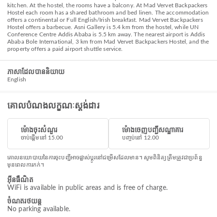
kitchen. At the hostel, the rooms have a balcony. At Mad Vervet Backpackers
Hostel each room has a shared bathroom and bed linen. The accommodation
offers a continental or Full English/Irish breakfast. Mad Vervet Backpackers
Hostel offers a barbecue. Asni Gallery is 5.4 km from the hostel, while UN
Conference Centre Addis Ababa is 5.5 km away. The nearest airport is Addis
Ababa Bole International, 3 km from Mad Vervet Backpackers Hostel, and the
property offers a paid airport shuttle service.
ភាសាដែលបាននិយាយ
English
គោលបំណងលក្ខណៈស្តង់ដារ
ម៉ោងចុះសំណួរ
ម៉ោងចេញបញ្ជីសណ្ឋាគារ
ចាប់ផ្តើមនៅ 15.00
បញ្ចប់នៅ 12.00
គោលនយោបាយនៃការចុះបញ្ជីអាចផ្លាស់ប្តូរនៅជម្រើសដែលមាន។ សូមពិនិត្យត្រឹមត្រូវជាប្រព័ន្ធ
មុនពេលការកក់។
អ៊ីនធឺណិត
WiFi is available in public areas and is free of charge.
ចំណតរថយន្ត
No parking available.