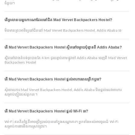
ជំនួយ។
តើព្រលានយន្តហោះណាដែលនៅជិត Mad Vervet Backpackers Hostel?
មិនមានព្រះអាទិត្យនៅជិតនៅ Mad Vervet Backpackers Hostel, Addis Ababa ទេ
តើ Mad Vervet Backpackers Hostel ស្ថិតនៅចម្ងាយប៉ុន្មានពី Addis Ababa?
ស្ថិតនៅជាងតំបន់ចុះបានតែ 4 km ជូរបន្ទាប់តាមផ្លូវទៅ Addis Ababa ចេញពី Mad Vervet
Backpackers Hostel
តើ Mad Vervet Backpackers Hostel ផ្ដល់អាហារពេលព្រឹកឬទេ?
សុំទោសការ Mad Vervet Backpackers Hostel, Addis Ababa មិនផ្ដល់សេវាអាហារ
សម្រាប់ភ្ញៀវរបស់ពួកគេ។
តើ Mad Vervet Backpackers Hostel ផ្តល់ Wi-Fi ទេ?
Wi-Fi ឥតគិតថ្លៃគឺអាចប្រើប្រាស់បាននៅក្នុងសណ្ឋាគារ។ អ្នកទាំងអស់អាចចូលដ៍ Wi-Fi
សម្រាប់ការងារនិងការស្រាវជ្រាវ។