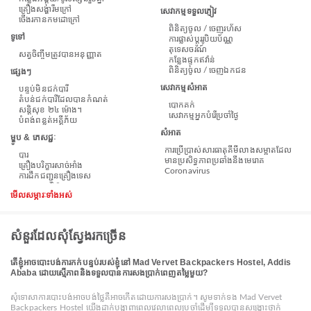
គ្រឿងសង្ហារឹមក្រៅ
សេវាកម្មទទួលភ្ញៀវ
ចើងរកានកមដោក្រៅ
ពិនិត្យចូល / ចេញរហ័ស
ទូទៅ
ការផ្លាស់ប្តូររូបិយប័ណ្ណ
តុទេសចរណ៍
សត្វចិញ្ចឹមត្រូវបានអនុញ្ញាត
កន្លែងផ្ទុកឥវ៉ាន់
ពិនិត្យចូល / ចេញឯកជន
ផ្សេងៗ
សេវាកម្មសំអាត
បន្ទប់មិនជក់បារី
តំបន់ជក់បារីដែលបានកំណត់
បោកគក់
សន្តិសុខ ២៤ ម៉ោង។
សេវាកម្មអ្នកបំរើប្រចាំថ្ងៃ
បំពង់​ពន្លត់អគ្គីភ័យ
សំអាត
ម្ហូប & ភេសជ្ជៈ
ការប្រើប្រាស់សារធាតុគីមីលាងសម្អាតដែល
បារ
មានប្រសិទ្ធភាពប្រឆាំងនឹងមេរោគ
គ្រឿងបរិក្ខារសាច់អាំង
Coronavirus
ការដឹកជញ្ជូនគ្រឿងទេស
មើលសម្ភារៈទាំងអស់
សំនួរដែលសុំស្វែងរកច្រើន
តើខ្ញុំអាចបោះបង់ការកក់បន្ទប់របស់ខ្ញុំនៅ Mad Vervet Backpackers Hostel, Addis
Ababa ដោយស្មើភាពនិងទទួលបានការសងប្រាក់ពេញតម្លៃមួយ?
សុំទោសាការបោះបង់អាចបង់ថ្លៃគឺអាចកើតដោយការសងប្រាក់។ សូមទាក់ទង Mad Vervet
Backpackers Hostel យើងដាក់បង្ហាញពេលវេលាពេលប្រចាំដើម្បីទទួលបានសង្គ្រោះថ្នាក់