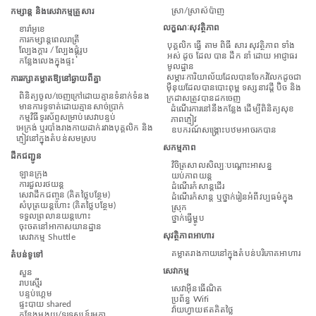
ស្រា/ស្រាសំប៉ាញ
កម្សាន្ត និងសេវាកម្មគ្រួសារ
លក្ខណៈសុវត្ថិភាព
ខារ៉ាអូខេ
ការកម្សាន្តពេលរាត្រី
បុគ្គលិក ធ្វើ តាម ពិធី សារ សុវត្ថិភាព ទាំង
ល្បែងក្តារ / ល្បែងផ្គុំរូប
អស់ ដូច ដែល បាន ដឹក នាំ ដោយ អាជ្ញាធរ
កន្លែងលេងក្នុងផ្ទះ
មូលដ្ឋាន
សម្ភារៈការិយាល័យដែលបានចែករំលែកដូចជា
ការរក្សាគម្លាតឱ្យនៅឆ្ងាយពីគ្នា
ម៉ឺនុយដែលបានបោះពុម្ព ទស្សនាវដ្តី ប៊ិច និង
ពិនិត្យចូល/ចេញក្រៅដោយគ្មានទំនាក់ទំនង
ក្រដាសត្រូវបានដកចេញ
មានការទូទាត់ដោយគ្មានសាច់ប្រាក់
ដំណើរការនៅនឹងកន្លែង ដើម្បីពិនិត្យសុខ
កម្មវិធីទូរស័ព្ទសម្រាប់សេវាបន្ទប់
ភាពភ្ញៀវ
អេក្រង់ ឬរបាំងរាងកាយដាក់រវាងបុគ្គលិក និង
ឧបករណ៍សង្គ្រោះបឋមអាចរកបាន
ភ្ញៀវនៅក្នុងតំបន់សមស្រប
សកម្មភាព
ដឹកជញ្ជូន
វិចិត្រសាលសិល្បៈបណ្តោះអាសន្ន
ឡានក្រុង
យប់ភាពយន្ត
ការជួលរថយន្ត
ដំណើរកំសាន្តដើរ
សេវាដឹកជញ្ចូន (គិតថ្លៃបន្ថែម)
ដំណើរកំសាន្ត ឬថ្នាក់រៀនអំពីវប្បធម៌ក្នុង
សំបុត្រយន្តហោះ (គិតថ្លៃបន្ថែម)
ស្រុក
ទទួលព្រលានយន្តហោះ
ថ្នាក់ធ្វើម្ហូប
ចុះចតនៅអាកាសយានដ្ឋាន
សុវត្ថិភាពអាហារ
សេវាកម្ម Shuttle
គម្លាតរាងកាយនៅក្នុងតំបន់បរិភោគអាហារ
តំបន់ទូទៅ
សេវាកម្ម
សួន
រាបស្មើរ
សេវាអ៊ីនធើណិត
បន្ទប់ហ្គេម
ប្រព័ន្ធ Wifi
ផ្ទះបាយ shared
វ៉ាយហ្វាយឥតគិតថ្លៃ
កន្លែងអង្គុយ/ទូរទស្សន៍រួមគ្នា