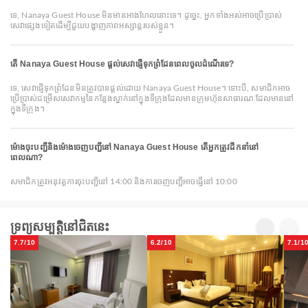
ទេ, Nanaya Guest House មិនមានអាងហែលនោះទេ។ ដូច្នេះ, អ្នកទាំងអស់អាចប្រើប្រាស់
សេវាផ្សេងទៀតដើម្បីជួយបង្ហាញភាពអស្សាន្ដរបស់ខ្លួន។
តើ Nanaya Guest House ផ្តល់សេវាផ្ញើទុកព្រំដែនពេលចូលដំណើរទេ?
ទេ, សេវាផ្ញើទុកព្រំដែនមិនត្រូវបានផ្ដល់ដោយ Nanaya Guest House។ ទោះបី, សមាជិកអាច
ប្រើប្រាស់ជម្រើសសេវាកម្មនៃកន្លែងស្នាក់នៅក្នុងទីក្រុងដែលមានក្រុមហ៊ុនសាធារណៈដែលមាននៅ
ក្នុងទីក្រុង។
ម៉ោងចុះបញ្ជីនិងម៉ោងចេញបញ្ជីនៅ Nanaya Guest House តើអ្នកត្រូវដឹកនាំនៅ
ពេលណា?
សមាជិកត្រូវអនុវត្តការចុះបញ្ជីនៅ 14:00 និងការចេញបញ្ជីអាចធ្វើនៅ 10:00
ទ្រព្យសម្បត្តិនៅជិតនេះ
7.7/10
6.2/10
7.1/1