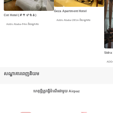
Geza Apartment Hotel
Cot Hotel (ቆጥ ሆቴል)
Addis Ababa
281m ពីសណ្ឋាគារ
Addis Ababa
94m ពីសណ្ឋាគារ
Sidra 
ADD
សណ្ឋាគារពេញនិយម
ហេតុអ្វីត្រូវធ្វើដំណើរជាមួយ Airpaz