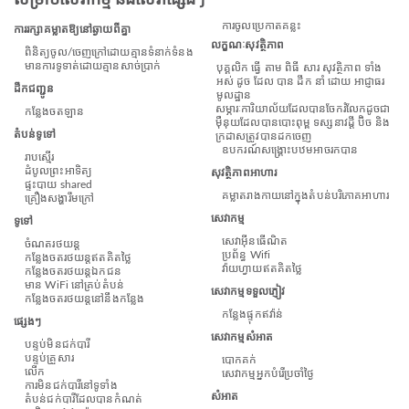
ការចូលប្រើកាតគន្លឹះ
ការរក្សាគម្លាតឱ្យនៅឆ្ងាយពីគ្នា
លក្ខណៈសុវត្ថិភាព
ពិនិត្យចូល/ចេញក្រៅដោយគ្មានទំនាក់ទំនង
មានការទូទាត់ដោយគ្មានសាច់ប្រាក់
បុគ្គលិក ធ្វើ តាម ពិធី សារ សុវត្ថិភាព ទាំង
អស់ ដូច ដែល បាន ដឹក នាំ ដោយ អាជ្ញាធរ
ដឹកជញ្ជូន
មូលដ្ឋាន
សម្ភារៈការិយាល័យដែលបានចែករំលែកដូចជា
កន្លែង​ចត​ឡាន
ម៉ឺនុយដែលបានបោះពុម្ព ទស្សនាវដ្តី ប៊ិច និង
តំបន់ទូទៅ
ក្រដាសត្រូវបានដកចេញ
ឧបករណ៍សង្គ្រោះបឋមអាចរកបាន
រាបស្មើរ
ដំបូលព្រះអាទិត្យ
សុវត្ថិភាពអាហារ
ផ្ទះបាយ shared
គម្លាតរាងកាយនៅក្នុងតំបន់បរិភោគអាហារ
គ្រឿងសង្ហារឹមក្រៅ
សេវាកម្ម
ទូទៅ
សេវាអ៊ីនធើណិត
ចំណតរថយន្ត
ប្រព័ន្ធ Wifi
កន្លែងចតរថយន្តឥតគិតថ្លៃ
វ៉ាយហ្វាយឥតគិតថ្លៃ
កន្លែងចតរថយន្តឯកជន
មាន WiFi នៅគ្រប់តំបន់
សេវាកម្មទទួលភ្ញៀវ
កន្លែងចតរថយន្តនៅនឹងកន្លែង
កន្លែងផ្ទុកឥវ៉ាន់
ផ្សេងៗ
សេវាកម្មសំអាត
បន្ទប់មិនជក់បារី
បន្ទប់គ្រួសារ
បោកគក់
លើក
សេវាកម្មអ្នកបំរើប្រចាំថ្ងៃ
ការមិនជក់បារីនៅទូទាំង
សំអាត
តំបន់ជក់បារីដែលបានកំណត់