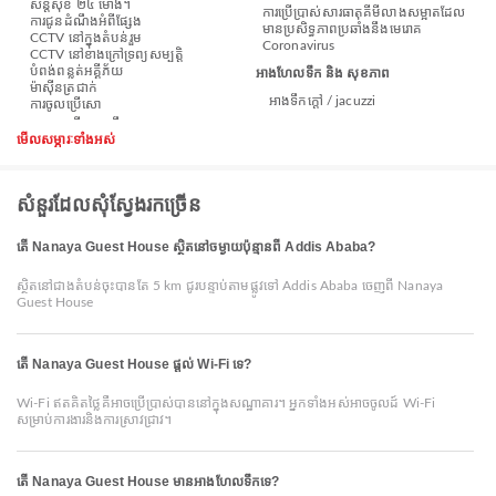
សន្តិសុខ ២៤ ម៉ោង។
ការប្រើប្រាស់សារធាតុគីមីលាងសម្អាតដែល
ការជូនដំណឹងអំពីផ្សែង
មានប្រសិទ្ធភាពប្រឆាំងនឹងមេរោគ
CCTV នៅក្នុងតំបន់រួម
Coronavirus
CCTV នៅខាងក្រៅទ្រព្យសម្បត្តិ
បំពង់​ពន្លត់អគ្គីភ័យ
អាងហែលទឹក និង សុខភាព
ម៉ាស៊ីនត្រជាក់
អាងទឹកក្តៅ / jacuzzi
ការចូលប្រើសោ
មើលសម្ភារៈទាំងអស់
សំនួរដែលសុំស្វែងរកច្រើន
តើ Nanaya Guest House ស្ថិតនៅចម្ងាយប៉ុន្មានពី Addis Ababa?
ស្ថិតនៅជាងតំបន់ចុះបានតែ 5 km ជូរបន្ទាប់តាមផ្លូវទៅ Addis Ababa ចេញពី Nanaya
Guest House
តើ Nanaya Guest House ផ្តល់ Wi-Fi ទេ?
Wi-Fi ឥតគិតថ្លៃគឺអាចប្រើប្រាស់បាននៅក្នុងសណ្ឋាគារ។ អ្នកទាំងអស់អាចចូលដ៍ Wi-Fi
សម្រាប់ការងារនិងការស្រាវជ្រាវ។
តើ Nanaya Guest House មានអាងហែលទឹកទេ?