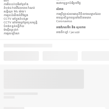
លើក
សេវាកម្មអ្នកបំរើប្រចាំថ្ងៃ
ការមិនជក់បារីនៅទូទាំង
តំបន់ជក់បារីដែលបានកំណត់
សំអាត
សន្តិសុខ ២៤ ម៉ោង។
ការប្រើប្រាស់សារធាតុគីមីលាងសម្អាតដែល
ការជូនដំណឹងអំពីផ្សែង
មានប្រសិទ្ធភាពប្រឆាំងនឹងមេរោគ
CCTV នៅក្នុងតំបន់រួម
Coronavirus
CCTV នៅខាងក្រៅទ្រព្យសម្បត្តិ
បំពង់​ពន្លត់អគ្គីភ័យ
អាងហែលទឹក និង សុខភាព
ម៉ាស៊ីនត្រជាក់
អាងទឹកក្តៅ / jacuzzi
ការចូលប្រើសោ