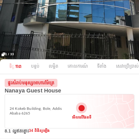
1 / 33
ទិដ្ឋភាព
បន្ទប់
លម្អិត
គោលការណ៍
ទីតាំង
សេវាប្រើប្រាស់
ផ្ទះសំរាប់មនុស្ស/អាហារម៉ែត្រេ
Nanaya Guest House
24 Kokeb Building, Bole, Addis
Ababa 6265
មើលលើផែនទី
8.1 ល្អឥតខ្ចោះ
34 ពិនិត្យឡើង