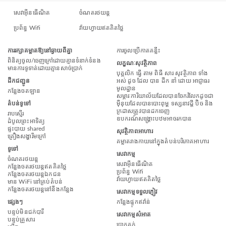
សេវាអ៊ីនធើណិត
ចំណតរថយន្ត
ប្រព័ន្ធ Wifi
វ៉ាយហ្វាយឥតគិតថ្លៃ
ការរក្សាគម្លាតឱ្យនៅឆ្ងាយពីគ្នា
ការចូលប្រើកាតគន្លឹះ
ពិនិត្យចូល/ចេញក្រៅដោយគ្មានទំនាក់ទំនង
លក្ខណៈសុវត្ថិភាព
មានការទូទាត់ដោយគ្មានសាច់ប្រាក់
បុគ្គលិក ធ្វើ តាម ពិធី សារ សុវត្ថិភាព ទាំង
ដឹកជញ្ជូន
អស់ ដូច ដែល បាន ដឹក នាំ ដោយ អាជ្ញាធរ
មូលដ្ឋាន
កន្លែង​ចត​ឡាន
សម្ភារៈការិយាល័យដែលបានចែករំលែកដូចជា
តំបន់ទូទៅ
ម៉ឺនុយដែលបានបោះពុម្ព ទស្សនាវដ្តី ប៊ិច និង
ក្រដាសត្រូវបានដកចេញ
រាបស្មើរ
ឧបករណ៍សង្គ្រោះបឋមអាចរកបាន
ដំបូលព្រះអាទិត្យ
ផ្ទះបាយ shared
សុវត្ថិភាពអាហារ
គ្រឿងសង្ហារឹមក្រៅ
គម្លាតរាងកាយនៅក្នុងតំបន់បរិភោគអាហារ
ទូទៅ
សេវាកម្ម
ចំណតរថយន្ត
សេវាអ៊ីនធើណិត
កន្លែងចតរថយន្តឥតគិតថ្លៃ
ប្រព័ន្ធ Wifi
កន្លែងចតរថយន្តឯកជន
វ៉ាយហ្វាយឥតគិតថ្លៃ
មាន WiFi នៅគ្រប់តំបន់
កន្លែងចតរថយន្តនៅនឹងកន្លែង
សេវាកម្មទទួលភ្ញៀវ
ផ្សេងៗ
កន្លែងផ្ទុកឥវ៉ាន់
បន្ទប់មិនជក់បារី
សេវាកម្មសំអាត
បន្ទប់គ្រួសារ
បោកគក់