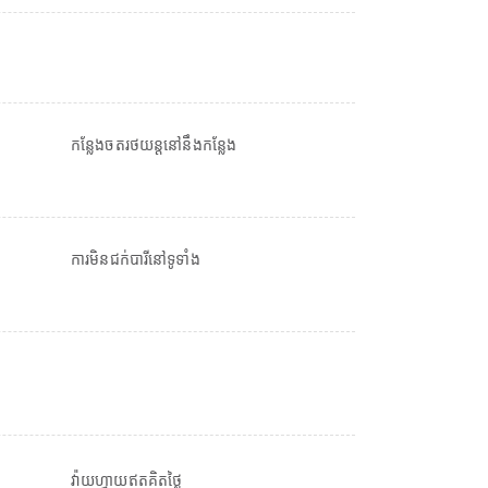
កន្លែងចតរថយន្តនៅនឹងកន្លែង
ការមិនជក់បារីនៅទូទាំង
វ៉ាយហ្វាយឥតគិតថ្លៃ