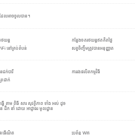
ដែលអាចចូលបាន។
ថយន្ត
កន្លែងចតរថយន្តឥតគិតថ្លៃ
Fi នៅគ្រប់តំបន់
សត្វចិញ្ចឹមត្រូវបានអនុញ្ញាត
ិនជក់បារី
ការរងផលិតកម្មវិធី
ត្រជាក់
 ធ្វើ តាម ពិធី សារ សុវត្ថិភាព ទាំង អស់ ដូច
 ដឹក នាំ ដោយ អាជ្ញាធរ មូលដ្ឋាន
៊ីនធើណិត
ប្រព័ន្ធ Wifi