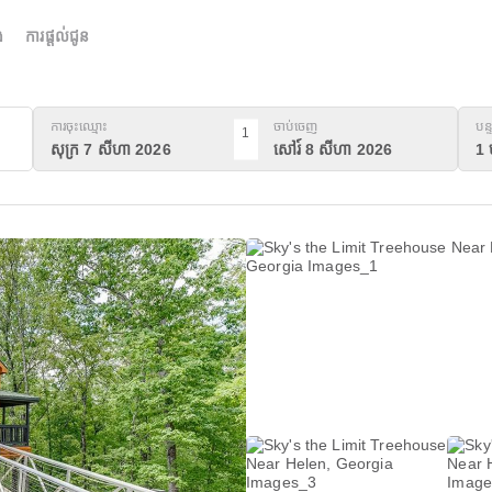
់
ការផ្តល់ជូន
ការ​ចុះ​ឈ្មោះ
ចាប់ចេញ
បន្
1
សុក្រ 7 សីហា 2026
សៅរ៍ 8 សីហា 2026
1 