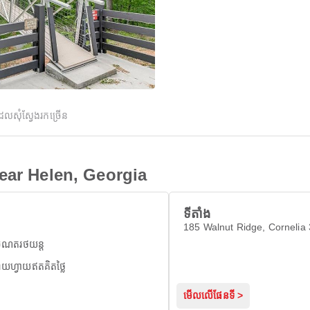
ដែលសុំស្វែងរកច្រើន
ear Helen, Georgia
ទីតាំង
185 Walnut Ridge, Cornelia
ចំណតរថយន្ត
៉ាយហ្វាយឥតគិតថ្លៃ
មើលលើផែនទី >