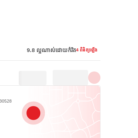
បង្ហាញរូបភាពទាំងអស់
9.8 ល្អណាស់ដោយកំរិត
4 ពិនិត្យឡើង
 30528