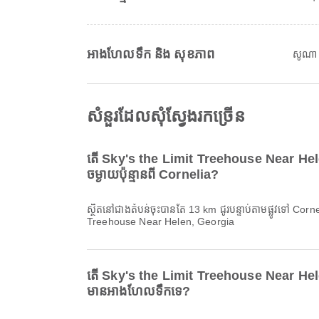
អាងហែលទឹក និង សុខភាព
សូណា
សំនួរដែលសុំស្វែងរកច្រើន
តើ Sky's the Limit Treehouse Near Hel
ចម្ងាយប៉ុន្មានពី Cornelia?
ស្ថិតនៅជាងតំបន់ចុះបានតែ 13 km ជូរបន្ទាប់តាមផ្លូវទៅ Cor
Treehouse Near Helen, Georgia
តើ Sky's the Limit Treehouse Near He
មានអាងហែលទឹកទេ?