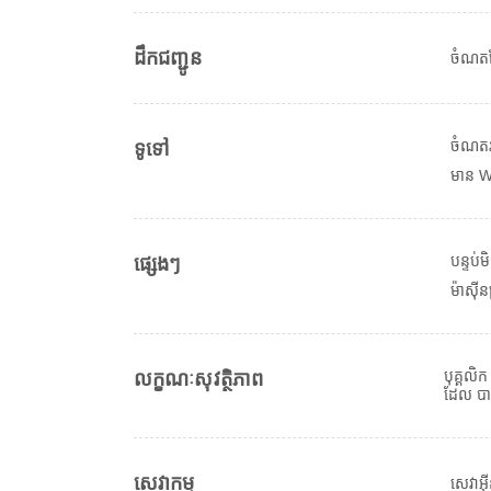
ដឹកជញ្ជូន
ចំណត
ចំណតរ
ទូទៅ
មាន Wi
បន្ទប់ម
ផ្សេងៗ
ម៉ាស៊ីន
បុគ្គលិក
លក្ខណៈសុវត្ថិភាព
ដែល បាន
សេវាកម្ម
សេវាអ