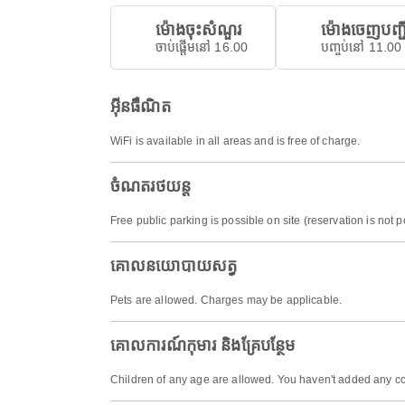
ម៉ោងចុះសំណួរ
ម៉ោងចេញបញ្ជ
ចាប់ផ្តើមនៅ 16.00
បញ្ចប់នៅ 11.00
អ៊ីនធឺណិត
WiFi is available in all areas and is free of charge.
ចំណតរថយន្ត
Free public parking is possible on site (reservation is not p
គោលនយោបាយសត្វ
Pets are allowed. Charges may be applicable.
គោលការណ៍កុមារ និងគ្រែបន្ថែម
Children of any age are allowed. You haven't added any co