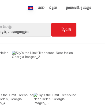
USD
ជំនួយ
ចូលគណនី/ចុះឈ្មោះ
ទប់ និង ភ្ញៀវ
ស្វែងរក
បន្ទប់, 2 មនុស្សពេញវ័យ