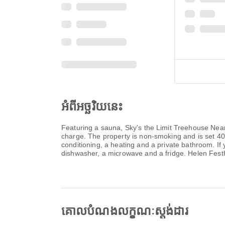
អំពីអច្ឆរិយនេះ
Featuring a sauna, Sky's the Limit Treehouse Near 
charge. The property is non-smoking and is set 4
conditioning, a heating and a private bathroom. If 
dishwasher, a microwave and a fridge. Helen Fest
គោលបំណងលក្ខណៈស្តង់ដារ