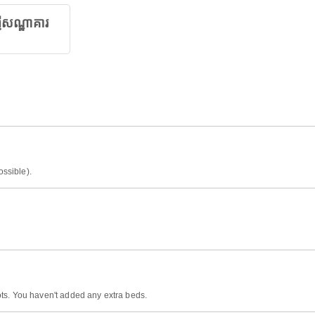
ីសណ្ឋាគារ
ossible).
ts. You haven't added any extra beds.