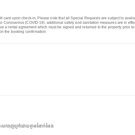
it card upon check-in. Please note that all Special Requests are subject to availa
to Coronavirus (COVID-19), additional safety and sanitation measures are in effect
eive a rental agreement which must be signed and returned to the property prior to 
n the booking confirmation.
យចូល/ចេញក្រៅដោយគ្មានទំនាក់ទំនង