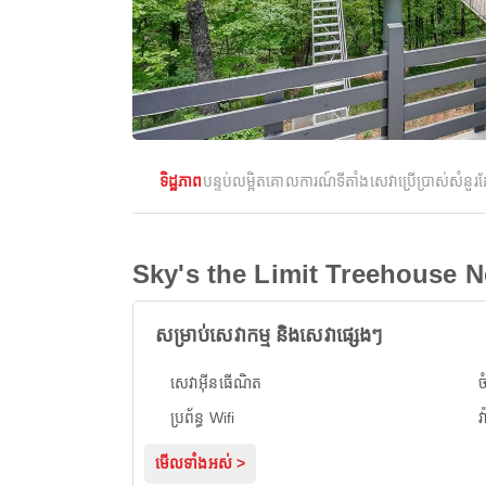
ទិដ្ឋភាព
បន្ទប់
លម្អិត
គោលការណ៍
ទីតាំង
សេវាប្រើប្រាស់
សំនួរ
Sky's the Limit Treehouse N
សម្រាប់សេវាកម្ម និងសេវាផ្សេងៗ
សេវាអ៊ីនធើណិត
ប្រព័ន្ធ Wifi
វ
មើលទាំងអស់ >