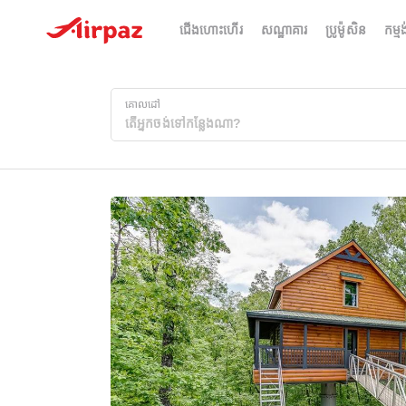
ជើងហោះហើរ
សណ្ឋាគារ
ប្រូម៉ូសិន
កម្មង
គោលដៅ