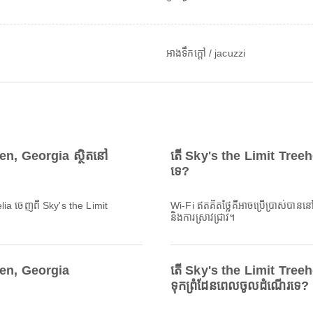
អាងទឹកក្តៅ / jacuzzi
en, Georgia ស្ថិតនៅ
តើ Sky's the Limit Treeh
ទេ?
nelia ចេញពី Sky's the Limit
Wi-Fi ឥតគិតថ្លៃគឺអាចប្រើប្រាស់បានន
និងការស្រាវជ្រាវ។
len, Georgia
តើ Sky's the Limit Treeh
ទុកព្រំដែនពេលចូលដំណើរទេ?