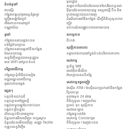
មូលដ្ឋាន
តំបន់ទូទៅ
សម្ភារៈការិយាល័យដែលបានចែករំលែកដូចជា
រាបស្មើរ
ម៉ឺនុយដែលបានបោះពុម្ព ទស្សនាវដ្តី ប៊ិច និង
កន្លែងអង្គុយ/ទូរទស្សន៍រួមគ្នា
ក្រដាសត្រូវបានដកចេញ
គ្រឿងសង្ហារឹមក្រៅ
ដំណើរការនៅនឹងកន្លែង ដើម្បីពិនិត្យសុខភាព
ចើងរកានកមដោក្រៅ
ភ្ញៀវ
បណ្ណាល័យ
ឧបករណ៍សង្គ្រោះបឋមអាចរកបាន
ទូទៅ
សកម្មភាព
កន្លែងចតរថយន្តឯកជន
ជិះកង់
បង់ថ្លៃវ៉ាយហ្វាយ
សុវត្ថិភាពអាហារ
កន្លែងចតរថយន្តនៅនឹងកន្លែង
ចំណតរថយន្ត
គម្លាតរាងកាយនៅក្នុងតំបន់បរិភោគអាហារ
សត្វចិញ្ចឹមត្រូវបានអនុញ្ញាត
សេវាកម្ម
មាន WiFi នៅគ្រប់តំបន់
ប្រព័ន្ធ Wifi
បរិក្ខារអាជីវកម្ម
សេវាអ៊ីនធើណិត
កន្លែងប្រជុំ/ពិធីជប់លៀង
វ៉ាយហ្វាយឥតគិតថ្លៃ
មជ្ឈមណ្ឌលអាជីវកម្ម
សេវាកម្មទទួលភ្ញៀវ
ទូរសារ/ថតចម្លង
ម៉ាស៊ីន ATM / ម៉ាស៊ីនដកប្រាក់នៅនឹងកន្លែង
ផ្សេងៗ
វិក្កយបត្រ
បន្ទប់មិនជក់បារី
តុខាងមុខ 24 ម៉ោង
បន្ទប់គ្មានអាឡែរហ្សី
ពិនិត្យចូល / ចេញរហ័ស
បង្គន់ជាមួយផ្លូវដែកចាប់យក
ប្រអប់ ទុក សុវត្ថិភាព
បង្គន់កម្រិតខ្ពស់
សេវាចតឡាន
លិចបន្ទប់ទឹកខាងក្រោម
កន្លែងផ្ទុកឥវ៉ាន់
ជំនួយការមើលឃើញ៖ អក្សរស្ទាប
សេវាកម្ម Concierge
ជំនួយ​ដែល​មើល​ឃើញ​: សញ្ញា Tactile
ពិនិត្យចូល / ចេញឯកជន
កន្ត្រកសត្វចិញ្ចឹម