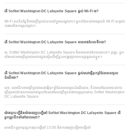
តើ Sofitel Washington DC Lafayette Square ផ្តល់ Wi-Fi ទេ?
Wi-Fi ឥតគិតថ្លៃគឺអាចប្រើប្រាស់បាននៅក្នុងសណ្ឋាគារ។ អ្នកទាំងអស់អាចចូលដ៍ Wi-Fi សម្រាប់
ការងារនិងការស្រាវជ្រាវ។
តើ Sofitel Washington DC Lafayette Square មានអាងហែលទឹកទេ?
ទេ, Sofitel Washington DC Lafayette Square មិនមានអាងហែលនោះទេ។ ដូច្នេះ, អ្នក
ទាំងអស់អាចប្រើប្រាស់សេវាផ្សេងទៀតដើម្បីជួយបង្ហាញភាពអស្សាន្ដរបស់ខ្លួន។
តើ Sofitel Washington DC Lafayette Square ផ្តល់សេវាផ្ញើទុកព្រំដែនពេលចូល
ដំណើរទេ?
បាទ, សមាជិកអាចប្រើប្រាស់សេវាផ្ញើទុកព្រំដែនពេលចូលដំណើរបាន, គឺជាសេវាដែលមានជាការ
ប្រើប្រាស់យ៉ាងហោចណាស់មួយនៃសេវាដែលប្រើប្រាស់ងាយស្រួលដោយ Sofitel Washington
DC Lafayette Square
ម៉ោងចុះបញ្ជីនិងម៉ោងចេញបញ្ជីនៅ Sofitel Washington DC Lafayette Square តើ
អ្នកត្រូវដឹកនាំនៅពេលណា?
សមាជិកត្រូវអនុវត្តការចុះបញ្ជីនៅ 15:00 និងការចេញបញ្ជីអាចធ្វើនៅ