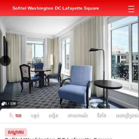
Sofitel Washington DC Lafayette Square
1 / 138
ទិដ្ឋភាព
បន្ទប់
លម្អិត
គោលការណ៍
ទីតាំង
សេវាប្រើប្រាស់
សណ្ឋាគារ