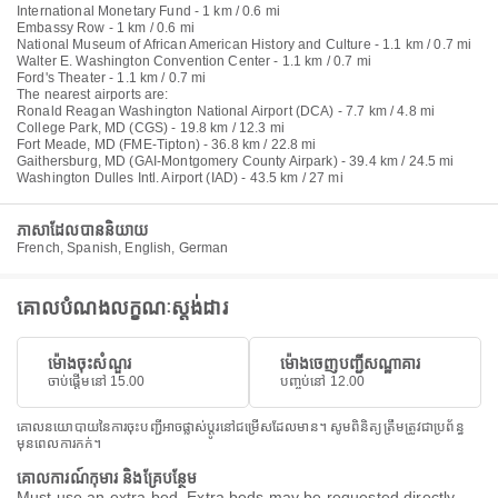
International Monetary Fund - 1 km / 0.6 mi
Embassy Row - 1 km / 0.6 mi
National Museum of African American History and Culture - 1.1 km / 0.7 mi
Walter E. Washington Convention Center - 1.1 km / 0.7 mi
Ford's Theater - 1.1 km / 0.7 mi
The nearest airports are:
Ronald Reagan Washington National Airport (DCA) - 7.7 km / 4.8 mi
College Park, MD (CGS) - 19.8 km / 12.3 mi
Fort Meade, MD (FME-Tipton) - 36.8 km / 22.8 mi
Gaithersburg, MD (GAI-Montgomery County Airpark) - 39.4 km / 24.5 mi
Washington Dulles Intl. Airport (IAD) - 43.5 km / 27 mi
ភាសាដែលបាននិយាយ
French, Spanish, English, German
គោលបំណងលក្ខណៈស្តង់ដារ
ម៉ោងចុះសំណួរ
ម៉ោងចេញបញ្ជីសណ្ឋាគារ
ចាប់ផ្តើមនៅ 15.00
បញ្ចប់នៅ 12.00
គោលនយោបាយនៃការចុះបញ្ជីអាចផ្លាស់ប្តូរនៅជម្រើសដែលមាន។ សូមពិនិត្យត្រឹមត្រូវជាប្រព័ន្ធ
មុនពេលការកក់។
គោលការណ៍កុមារ និងគ្រែបន្ថែម
Must use an extra bed, Extra beds may be requested directly