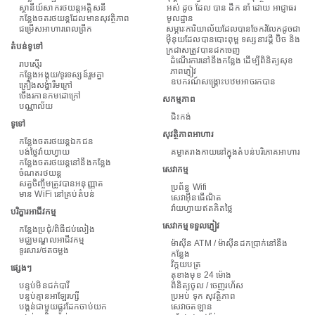
ស្ថានីយ៍សាករថយន្តអគ្គិសនី
អស់ ដូច ដែល បាន ដឹក នាំ ដោយ អាជ្ញាធរ
កន្លែងចតរថយន្តដែលមានសុវត្ថិភាព
មូលដ្ឋាន
ជម្រើសអាហារពេលព្រឹក
សម្ភារៈការិយាល័យដែលបានចែករំលែកដូចជា
ម៉ឺនុយដែលបានបោះពុម្ព ទស្សនាវដ្តី ប៊ិច និង
តំបន់ទូទៅ
ក្រដាសត្រូវបានដកចេញ
ដំណើរការនៅនឹងកន្លែង ដើម្បីពិនិត្យសុខ
រាបស្មើរ
ភាពភ្ញៀវ
កន្លែងអង្គុយ/ទូរទស្សន៍រួមគ្នា
ឧបករណ៍សង្គ្រោះបឋមអាចរកបាន
គ្រឿងសង្ហារឹមក្រៅ
ចើងរកានកមដោក្រៅ
សកម្មភាព
បណ្ណាល័យ
ជិះកង់
ទូទៅ
សុវត្ថិភាពអាហារ
កន្លែងចតរថយន្តឯកជន
បង់ថ្លៃវ៉ាយហ្វាយ
គម្លាតរាងកាយនៅក្នុងតំបន់បរិភោគអាហារ
កន្លែងចតរថយន្តនៅនឹងកន្លែង
សេវាកម្ម
ចំណតរថយន្ត
សត្វចិញ្ចឹមត្រូវបានអនុញ្ញាត
ប្រព័ន្ធ Wifi
មាន WiFi នៅគ្រប់តំបន់
សេវាអ៊ីនធើណិត
វ៉ាយហ្វាយឥតគិតថ្លៃ
បរិក្ខារអាជីវកម្ម
សេវាកម្មទទួលភ្ញៀវ
កន្លែងប្រជុំ/ពិធីជប់លៀង
មជ្ឈមណ្ឌលអាជីវកម្ម
ម៉ាស៊ីន ATM / ម៉ាស៊ីនដកប្រាក់នៅនឹង
ទូរសារ/ថតចម្លង
កន្លែង
វិក្កយបត្រ
ផ្សេងៗ
តុខាងមុខ 24 ម៉ោង
បន្ទប់មិនជក់បារី
ពិនិត្យចូល / ចេញរហ័ស
បន្ទប់គ្មានអាឡែរហ្សី
ប្រអប់ ទុក សុវត្ថិភាព
បង្គន់ជាមួយផ្លូវដែកចាប់យក
សេវាចតឡាន