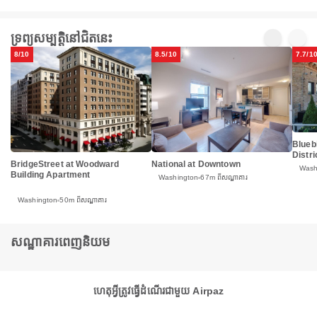
ទ្រព្យសម្បត្តិនៅជិតនេះ
8/10
8.5/10
7.7/1
Blueb
Distri
BridgeStreet at Woodward
National at Downtown
Wash
Building Apartment
Washington
67m ពីសណ្ឋាគារ
Washington
50m ពីសណ្ឋាគារ
សណ្ឋាគារពេញនិយម
ហេតុអ្វីត្រូវធ្វើដំណើរជាមួយ Airpaz