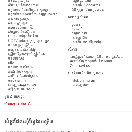
បង្គន់កម្រិតខ្ពស់
កន្លែងផ្ទុកឥវ៉ាន់
លិចបន្ទប់ទឹកខាងក្រោម
សេវាកម្ម Concierge
ជំនួយការមើលឃើញ៖ អក្សរស្ទាប
ពិនិត្យចូល / ចេញឯកជន
ជំនួយ​ដែល​មើល​ឃើញ​: សញ្ញា Tactile
សេវាកម្មសំអាត
កន្ត្រកសត្វចិញ្ចឹម
ចានសត្វចិញ្ចឹម
ចុចខោ
ការចូលប្រើកាតគន្លឹះ
បោកគក់
សំឡេងរោទិ៍សុវត្ថិភាព
សម្អាត ស្ងួត
CCTV នៅក្នុងតំបន់រួម
សេវាផ្លូវដែក
CCTV នៅខាងក្រៅទ្រព្យសម្បត្តិ
សេវាកម្មអ្នកបំរើប្រចាំថ្ងៃ
បំពង់​ពន្លត់អគ្គីភ័យ
ការជូនដំណឹងអំពីផ្សែង
សំអាត
គ្រឿងបរិក្ខារសម្រាប់ភ្ញៀវពិការ
ការប្រើប្រាស់សារធាតុគីមីលាងសម្អាតដែល
បន្ទប់គ្រួសារ
មានប្រសិទ្ធភាពប្រឆាំងនឹងមេរោគ
លើក
Coronavirus
បន្ទប់ការពារសំឡេង
ការរងផលិតកម្មវិធី
អាងហែលទឹក និង សុខភាព
ការមិនជក់បារីនៅទូទាំង
ម៉ាស៊ីនត្រជាក់
កន្លែងហាត់ប្រាណ
រទេះរុញអាចចូលបាន។
សេវាកម្មលាប
សន្តិសុខ ២៤ ម៉ោង។
ម្ហូប & ភេសជ្ជៈ
មើលសម្ភារៈទាំងអស់
សំនួរដែលសុំស្វែងរកច្រើន