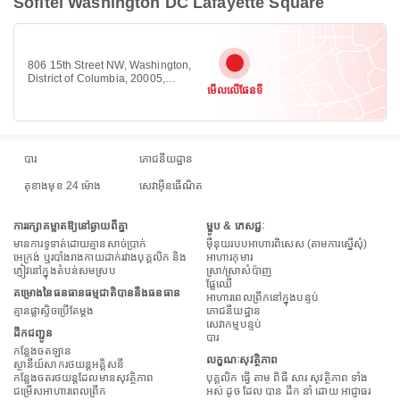
Sofitel Washington DC Lafayette Square
806 15th Street NW, Washington,
District of Columbia, 20005,
មើលលើផែនទី
Downtown DC, Washington 20005
បារ
ភោជនីយដ្ឋាន
តុខាងមុខ 24 ម៉ោង
សេវាអ៊ីនធើណិត
ការរក្សាគម្លាតឱ្យនៅឆ្ងាយពីគ្នា
ម្ហូប & ភេសជ្ជៈ
មានការទូទាត់ដោយគ្មានសាច់ប្រាក់
ម៉ឺនុយរបបអាហារពិសេស (តាមការស្នើសុំ)
អេក្រង់ ឬរបាំងរាងកាយដាក់រវាងបុគ្គលិក និង
អាហារកុមារ
ភ្ញៀវនៅក្នុងតំបន់សមស្រប
ស្រា/ស្រាសំប៉ាញ
ផ្លែឈើ
គម្រោងនៃធនធានធម្មជាតិបាននឹងធនធាន
អាហារពេលព្រឹកនៅក្នុងបន្ទប់
គ្មានផ្លាស្ទិចប្រើតែម្តង
ភោជនីយដ្ឋាន
សេវាកម្មបន្ទប់
ដឹកជញ្ជូន
បារ
កន្លែង​ចត​ឡាន
លក្ខណៈសុវត្ថិភាព
ស្ថានីយ៍សាករថយន្តអគ្គិសនី
កន្លែងចតរថយន្តដែលមានសុវត្ថិភាព
បុគ្គលិក ធ្វើ តាម ពិធី សារ សុវត្ថិភាព ទាំង
ជម្រើសអាហារពេលព្រឹក
អស់ ដូច ដែល បាន ដឹក នាំ ដោយ អាជ្ញាធរ