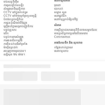
សេវាកម្មសំអាត
ចានសត្វចិញ្ចឹម
ការចូលប្រើកាតគន្លឹះ
ចុចខោ
សំឡេងរោទិ៍សុវត្ថិភាព
បោកគក់
CCTV នៅក្នុងតំបន់រួម
សម្អាត ស្ងួត
CCTV នៅខាងក្រៅទ្រព្យសម្បត្តិ
សេវាផ្លូវដែក
បំពង់​ពន្លត់អគ្គីភ័យ
សេវាកម្មអ្នកបំរើប្រចាំថ្ងៃ
ការជូនដំណឹងអំពីផ្សែង
សំអាត
គ្រឿងបរិក្ខារសម្រាប់ភ្ញៀវពិការ
បន្ទប់គ្រួសារ
ការប្រើប្រាស់សារធាតុគីមីលាងសម្អាតដែល
លើក
មានប្រសិទ្ធភាពប្រឆាំងនឹងមេរោគ
បន្ទប់ការពារសំឡេង
Coronavirus
ការរងផលិតកម្មវិធី
អាងហែលទឹក និង សុខភាព
ការមិនជក់បារីនៅទូទាំង
ម៉ាស៊ីនត្រជាក់
កន្លែងហាត់ប្រាណ
រទេះរុញអាចចូលបាន។
សេវាកម្មលាប
សន្តិសុខ ២៤ ម៉ោង។