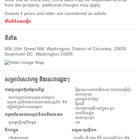
from the property, additional charges may apply
Guests 1 years and older are considered as adults
មើលព័ត៌មានលម្អិត
ទីតាំង
806 15th Street NW, Washington, District of Columbia, 20005
Downtown DC, Washington 20005
សម្រាប់សេវាកម្ម និងសេវាផ្សេងៗ
ការរក្សាគម្លាតឱ្យនៅឆ្ងាយពីគ្នា
ម៉ឺនុយរបបអាហារពិសេស (តាមការស្នើសុំ)
អាហារកុមារ
មានការទូទាត់ដោយគ្មានសាច់ប្រាក់
ស្រា/ស្រាសំប៉ាញ
អេក្រង់ ឬរបាំងរាងកាយដាក់រវាងបុគ្គលិក និង
ផ្លែឈើ
ភ្ញៀវនៅក្នុងតំបន់សមស្រប
អាហារពេលព្រឹកនៅក្នុងបន្ទប់
ភោជនីយដ្ឋាន
គម្រោងនៃធនធានធម្មជាតិបាននឹងធនធាន
សេវាកម្មបន្ទប់
គ្មានផ្លាស្ទិចប្រើតែម្តង
បារ
ដឹកជញ្ជូន
លក្ខណៈសុវត្ថិភាព
កន្លែង​ចត​ឡាន
បុគ្គលិក ធ្វើ តាម ពិធី សារ សុវត្ថិភាព ទាំង