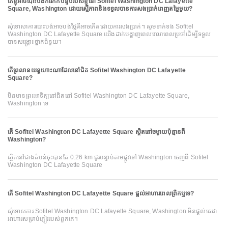
តើខ្ញុំអាចបោះបង់ការកក់បន្ទប់របស់ខ្ញុំនៅ Sofitel Washington DC Lafayette
Square, Washington ដោយស្មើភាពនិងទទួលបានការសងប្រាក់ពេញតម្លៃមួយ?
សុំទោសាការបោះបង់អាចបង់ថ្លៃគឺអាចកើតដោយការសងប្រាក់។ សូមទាក់ទង Sofitel
Washington DC Lafayette Square យើងដាក់បង្ហាញពេលវេលាពេលប្រចាំដើម្បីទទួល
បានសង្គ្រោះថ្នាក់ជំនួយ។
តើព្រលានយន្តហោះណាដែលនៅជិត Sofitel Washington DC Lafayette
Square?
មិនមានព្រះអាទិត្យនៅជិតនៅ Sofitel Washington DC Lafayette Square,
Washington ទេ
តើ Sofitel Washington DC Lafayette Square ស្ថិតនៅចម្ងាយប៉ុន្មានពី
Washington?
ស្ថិតនៅជាងតំបន់ចុះបានតែ 0.26 km ជូរបន្ទាប់តាមផ្លូវទៅ Washington ចេញពី Sofitel
Washington DC Lafayette Square
តើ Sofitel Washington DC Lafayette Square ផ្ដល់អាហារពេលព្រឹកឬទេ?
សុំទោសការ Sofitel Washington DC Lafayette Square, Washington មិនផ្ដល់សេវា
អាហារសម្រាប់ភ្ញៀវរបស់ពួកគេ។