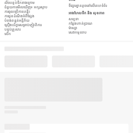
លិចបន្ទប់ទឹកខាងក្រោម
ទីផ្សារខ្នាតតូចនៅលើគេហទំព័រ
ជំនួយការមើលឃើញ៖ អក្សរស្ទាប
ការចូលប្រើកាតគន្លឹះ
អាងហែលទឹក និង សុខភាព
ការជូនដំណឹងអំពីផ្សែង
សម្បទា
បំពង់​ពន្លត់អគ្គីភ័យ
កន្លែងហាត់ប្រាណ
គ្រឿងបរិក្ខារសម្រាប់ភ្ញៀវពិការ
ម៉ាស្សា
បន្ទប់គ្រួសារ
សេវាកម្មលាប
លើក