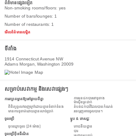
ព័ត៌មានផ្សេងទៀត
Non-smoking rooms/floors: yes
Number of bars/lounges: 1
Number of restaurants: 1
មើលព័ត៌មានលម្អិត
ទីតាំង
1914 Connecticut Avenue NW
Adams Morgan, Washington 20009
សម្រាប់សេវាកម្ម និងសេវាផ្សេងៗ
ការមិនជក់បារីនៅទូទាំង
ការរក្សាគម្លាតឱ្យនៅឆ្ងាយពីគ្នា
ម៉ាស៊ីនត្រជាក់
ពិនិត្យចូល/ចេញក្រៅដោយគ្មានទំនាក់ទំនង
តំបន់ជក់បារីដែលបានកំណត់
មានការទូទាត់ដោយគ្មានសាច់ប្រាក់
រទេះរុញអាចចូលបាន។
ចូលប្រើ
ម្ហូប & ភេសជ្ជៈ
ចុះឈ្មោះចូល [24 ម៉ោង]
ភោជនីយដ្ឋាន
បារ
ចូលប្រើអ៊ីនធឺណិត
សេវាកម្មបន្ទប់