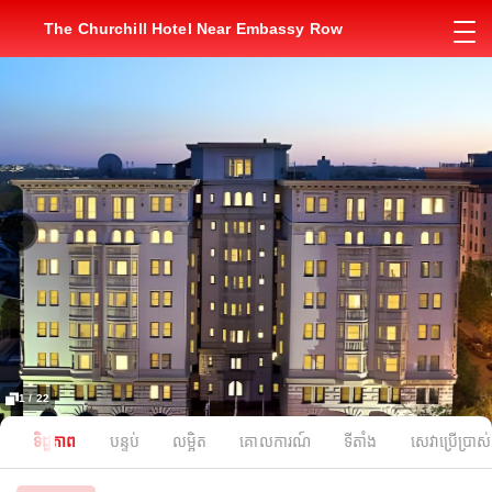
The Churchill Hotel Near Embassy Row
1 / 22
ទិដ្ឋភាព
បន្ទប់
លម្អិត
គោលការណ៍
ទីតាំង
សេវាប្រើប្រាស់