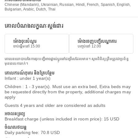
Chinese (Mandarin), Ukrainian, Russian, Hindi, French, Spanish, English,
Bulgarian, Arabic, Dutch, Thai
គោលបំណងលក្ខណៈស្តង់ដារ
ម៉ោងចុះសំណួរ
ម៉ោងចេញបញ្ជីសណ្ឋាគារ
ចាប់ផ្តើមនៅ 15.00
បញ្ចប់នៅ 12.00
គោលនយោបាយនៃការចុះបញ្ជីអាចផ្លាស់ប្តូរនៅជម្រើសដែលមាន។ សូមពិនិត្យត្រឹមត្រូវជាប្រព័ន្ធ
មុនពេលការកក់។
គោលការណ៍កុមារ និងគ្រែបន្ថែម
Infant : under 1 year(s)
Children : 1 - 3 year(s). Must use an extra bed, Extra beds may
be requested directly from the property, additional charges may
apply
Guests 4 years and older are considered as adults
អចលនទ្រព្យ
Breakfast charge (unless included in room price): 15 USD
ចំណតរថយន្ត
Daily parking fee: 70.8 USD