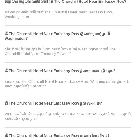
តើព្រលានយន្តហោះណាដែលនៅជិត The Churchill Hotel Near Embassy Row?
មិនមានព្រះអាទិត្យនៅជិតនៅ The Churchill Hotel Near Embassy Row,
Washington ទេ
តើ The Churchill Hotel Near Embassy Row ស្ថិតនៅចម្ងាយប៉ុន្មានពី
Washington?
ស្ថិតនៅជាងតំបន់ចុះបានតែ 2 km ជូរបន្ទាប់តាមផ្លូវទៅ Washington ចេញពី The
Churchill Hotel Near Embassy Row
តើ The Churchill Hotel Near Embassy Row ផ្ដល់អាហារពេលព្រឹកឬទេ?
សុំទោសការ The Churchill Hotel Near Embassy Row, Washington មិនផ្ដល់សេវា
អាហារសម្រាប់ភ្ញៀវរបស់ពួកគេ។
តើ The Churchill Hotel Near Embassy Row ផ្តល់ Wi-Fi ទេ?
Wi-Fi ឥតគិតថ្លៃគឺអាចប្រើប្រាស់បាននៅក្នុងសណ្ឋាគារ។ អ្នកទាំងអស់អាចចូលដ៍ Wi-Fi សម្រាប់
ការងារនិងការស្រាវជ្រាវ។
តើ The Churchill Hotel Near Embassy Row មានអាងហែលទឹកទេ?