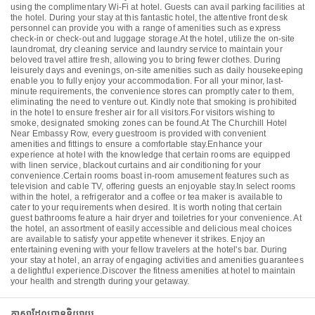
using the complimentary Wi-Fi at hotel. Guests can avail parking facilities at
the hotel. During your stay at this fantastic hotel, the attentive front desk
personnel can provide you with a range of amenities such as express
check-in or check-out and luggage storage.At the hotel, utilize the on-site
laundromat, dry cleaning service and laundry service to maintain your
beloved travel attire fresh, allowing you to bring fewer clothes. During
leisurely days and evenings, on-site amenities such as daily housekeeping
enable you to fully enjoy your accommodation. For all your minor, last-
minute requirements, the convenience stores can promptly cater to them,
eliminating the need to venture out. Kindly note that smoking is prohibited
in the hotel to ensure fresher air for all visitors.For visitors wishing to
smoke, designated smoking zones can be found.At The Churchill Hotel
Near Embassy Row, every guestroom is provided with convenient
amenities and fittings to ensure a comfortable stay.Enhance your
experience at hotel with the knowledge that certain rooms are equipped
with linen service, blackout curtains and air conditioning for your
convenience.Certain rooms boast in-room amusement features such as
television and cable TV, offering guests an enjoyable stay.In select rooms
within the hotel, a refrigerator and a coffee or tea maker is available to
cater to your requirements when desired. It is worth noting that certain
guest bathrooms feature a hair dryer and toiletries for your convenience. At
the hotel, an assortment of easily accessible and delicious meal choices
are available to satisfy your appetite whenever it strikes. Enjoy an
entertaining evening with your fellow travelers at the hotel's bar. During
your stay at hotel, an array of engaging activities and amenities guarantees
a delightful experience.Discover the fitness amenities at hotel to maintain
your health and strength during your getaway.
ភាសាដែលបាននិយាយ