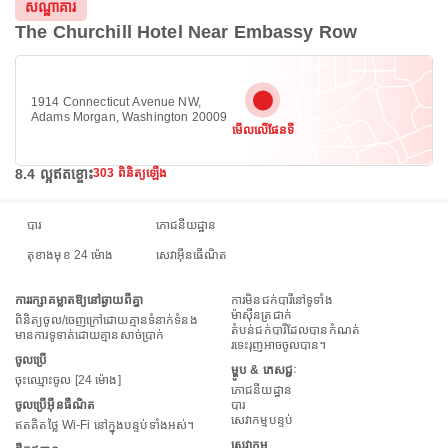
សណ្ឋាគារ
The Churchill Hotel Near Embassy Row
1914 Connecticut Avenue NW,
Adams Morgan, Washington 20009
មើលលើផែនទី
8.4 ល្អឥតខ្ចោះ
303 ពិនិត្យឡើង
បារ
ភោជនីយដ្ឋាន
តុខាងមុខ 24 ម៉ោង
សេវាអ៊ីនធើណិត
ការរក្សាគម្លាតឱ្យនៅឆ្ងាយពីគ្នា
ការមិនជក់បារីនៅទូទាំង
ម៉ាស៊ីនត្រជាក់
ពិនិត្យចូល/ចេញក្រៅដោយគ្មានទំនាក់ទំនង
តំបន់ជក់បារីដែលបានកំណត់
មានការទូទាត់ដោយគ្មានសាច់ប្រាក់
រទេះរុញអាចចូលបាន។
ចូលប្រើ
ម្ហូប & ភេសជ្ជៈ
ចុះឈ្មោះចូល [24 ម៉ោង]
ភោជនីយដ្ឋាន
ចូលប្រើអ៊ីនធឺណិត
បារ
សេវាកម្មបន្ទប់
ឥតគិតថ្លៃ Wi-Fi នៅក្នុងបន្ទប់ទាំងអស់។
សេវាកម្ម