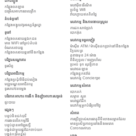
ដឹកជញ្ជូន
សេវាអ៊ីនធើណិត
កន្លែង​ចត​ឡាន
ប្រព័ន្ធ Wifi
ជម្រើសអាហារពេលព្រឹក
វ៉ាយហ្វាយឥតគិតថ្លៃ
តំបន់ទូទៅ
សេវាកម្ម និងភាពងាយស្រួល
កន្លែងអង្គុយ/ទូរទស្សន៍រួមគ្នា
ការ​ដក​សាច់ប្រាក់
ទូទៅ
បោកអ៊ុត
កន្លែងចតរថយន្តឯកជន
សេវាកម្មទទួលភ្ញៀវ
មាន WiFi នៅគ្រប់តំបន់
ម៉ាស៊ីន ATM / ម៉ាស៊ីនដកប្រាក់នៅនឹងកន្លែង
ចំណតរថយន្ត
វិក្កយបត្រ
កន្លែងចតរថយន្តនៅនឹងកន្លែង
តុខាងមុខ 24 ម៉ោង
បរិក្ខារសណ្ឋាគារ
ពិនិត្យចូល / ចេញរហ័ស
ប្រអប់ ទុក សុវត្ថិភាព
ទូរស័ព្ទ
សេវាចតឡាន
បរិក្ខារអាជីវកម្ម
កន្លែងផ្ទុកឥវ៉ាន់
សេវាកម្ម Concierge
កន្លែងប្រជុំ/ពិធីជប់លៀង
មជ្ឈមណ្ឌលអាជីវកម្ម
សេវាកម្មសំអាត
ទូរសារ/ថតចម្លង
បោកគក់
បរិភោគអាហារ ការផឹក និងញុំាអាហារសម្រន់
សម្អាត ស្ងួត
សេវាផ្លូវដែក
ផ្ទះបាយ
សេវាកម្មអ្នកបំរើប្រចាំថ្ងៃ
ផ្សេងៗ
សំអាត
បន្ទប់មិនជក់បារី
ការប្រើប្រាស់សារធាតុគីមីលាងសម្អាតដែល
ការរងផលិតកម្មវិធី
មានប្រសិទ្ធភាពប្រឆាំងនឹងមេរោគ
បន្ទប់គ្មានអាឡែរហ្សី
Coronavirus
បង្គន់ជាមួយផ្លូវដែកចាប់យក
បង្គន់កម្រិតខ្ពស់
ហាង