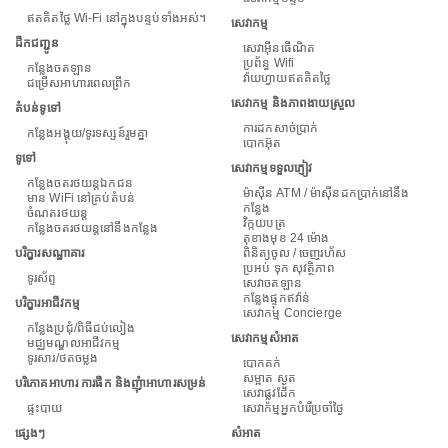
ឥតគិតថ្លៃ Wi-Fi នៅក្នុងបន្ទប់ទាំងអស់។
សេវាកម្ម
ដឹកជញ្ជូន
សេវាអ៊ីនធើណិត
ប្រព័ន្ធ Wifi
កន្លែង​ចត​ឡាន
វ៉ាយហ្វាយឥតគិតថ្លៃ
ជម្រើសអាហារពេលព្រឹក
សេវាកម្ម និងភាពងាយស្រួល
តំបន់ទូទៅ
ការ​ដក​សាច់ប្រាក់
កន្លែងអង្គុយ/ទូរទស្សន៍រួមគ្នា
បោកអ៊ុត
ទូទៅ
សេវាកម្មទទួលភ្ញៀវ
កន្លែងចតរថយន្តឯកជន
ម៉ាស៊ីន ATM / ម៉ាស៊ីនដកប្រាក់នៅនឹង
មាន WiFi នៅគ្រប់តំបន់
កន្លែង
ចំណតរថយន្ត
វិក្កយបត្រ
កន្លែងចតរថយន្តនៅនឹងកន្លែង
តុខាងមុខ 24 ម៉ោង
បរិក្ខារសណ្ឋាគារ
ពិនិត្យចូល / ចេញរហ័ស
ប្រអប់ ទុក សុវត្ថិភាព
ទូរស័ព្ទ
សេវាចតឡាន
កន្លែងផ្ទុកឥវ៉ាន់
បរិក្ខារអាជីវកម្ម
សេវាកម្ម Concierge
កន្លែងប្រជុំ/ពិធីជប់លៀង
សេវាកម្មសំអាត
មជ្ឈមណ្ឌលអាជីវកម្ម
ទូរសារ/ថតចម្លង
បោកគក់
សម្អាត ស្ងួត
បរិភោគអាហារ ការផឹក និងញុំាអាហារសម្រន់
សេវាផ្លូវដែក
ផ្ទះបាយ
សេវាកម្មអ្នកបំរើប្រចាំថ្ងៃ
ផ្សេងៗ
សំអាត