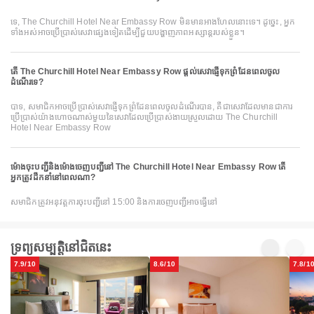
ទេ, The Churchill Hotel Near Embassy Row មិនមានអាងហែលនោះទេ។ ដូច្នេះ, អ្នក
ទាំងអស់អាចប្រើប្រាស់សេវាផ្សេងទៀតដើម្បីជួយបង្ហាញភាពអស្សាន្ដរបស់ខ្លួន។
តើ The Churchill Hotel Near Embassy Row ផ្តល់សេវាផ្ញើទុកព្រំដែនពេលចូល
ដំណើរទេ?
បាទ, សមាជិកអាចប្រើប្រាស់សេវាផ្ញើទុកព្រំដែនពេលចូលដំណើរបាន, គឺជាសេវាដែលមានជាការ
ប្រើប្រាស់យ៉ាងហោចណាស់មួយនៃសេវាដែលប្រើប្រាស់ងាយស្រួលដោយ The Churchill
Hotel Near Embassy Row
ម៉ោងចុះបញ្ជីនិងម៉ោងចេញបញ្ជីនៅ The Churchill Hotel Near Embassy Row តើ
អ្នកត្រូវដឹកនាំនៅពេលណា?
សមាជិកត្រូវអនុវត្តការចុះបញ្ជីនៅ 15:00 និងការចេញបញ្ជីអាចធ្វើនៅ
ទ្រព្យសម្បត្តិនៅជិតនេះ
7.9/10
8.6/10
7.8/1