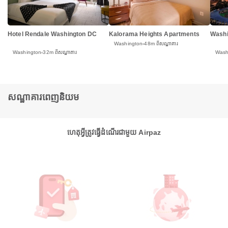
Washi
Hotel Rendale Washington DC
Kalorama Heights Apartments
Washington
48m ពីសណ្ឋាគារ
Wash
Washington
32m ពីសណ្ឋាគារ
សណ្ឋាគារពេញនិយម
ហេតុអ្វីត្រូវធ្វើដំណើរជាមួយ Airpaz