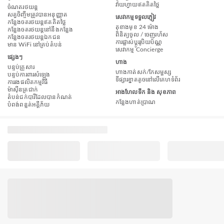
វ៉ាយហ្វាយឥតគិតថ្លៃ
ចំណតរថយន្ត
សត្វចិញ្ចឹមត្រូវបានអនុញ្ញាត
សេវាកម្មទទួលភ្ញៀវ
កន្លែងចតរថយន្តឥតគិតថ្លៃ
តុខាងមុខ 24 ម៉ោង
កន្លែងចតរថយន្តនៅនឹងកន្លែង
ពិនិត្យចូល / ចេញរហ័ស
កន្លែងចតរថយន្តឯកជន
ការផ្លាស់ប្តូររូបិយប័ណ្ណ
មាន WiFi នៅគ្រប់តំបន់
សេវាកម្ម Concierge
ផ្សេងៗ
ហាង
បន្ទប់គ្រួសារ
ហាងកាត់សក់/កែសម្ផស្ស
បន្ទប់ការពារសំឡេង
ទីផ្សារខ្នាតតូចនៅលើគេហទំព័រ
ការរងផលិតកម្មវិធី
ម៉ាស៊ីនត្រជាក់
អាងហែលទឹក និង សុខភាព
តំបន់ជក់បារីដែលបានកំណត់
កន្លែងហាត់ប្រាណ
បំពង់​ពន្លត់អគ្គីភ័យ