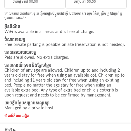
ចាប់ផ្តើមនៅ 00.00
បញ្ចប់នៅ 00.00
គោលនយោបាយនៃការចុះបញ្ជីអាចផ្លាស់ប្តូរនៅជម្រើសដែលមាន។ សូមពិនិត្យត្រឹមត្រូវជាប្រព័ន្ធ
មុនពេលការកក់។
អ៊ីនធឺណិត
WiFi is available in all areas and is free of charge.
ចំណតរថយន្ត
Free private parking is possible on site (reservation is not needed).
គោលនយោបាយសត្វ
Pets are allowed. No extra charges.
គោលការណ៍កុមារ និងគ្រែបន្ថែម
Children of any age are allowed. Children up to and including 2
years old stay for free when using an available cot. Children up to
and including 11 years old stay for free when using an existing
bed. People no matter the age stay for free when using an
available extra bed. Any type of extra bed or child's cot/crib is
upon request and needs to be confirmed by management.
សេចក្ដីបន្ថែមសម្រាប់សន្យាស្នា
Managed by a private host
មើលព័ត៌មានលម្អិត