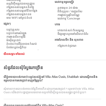
ចំណតរថយន្ត
សេវាកម្មទទួលភ្ញៀវ
សត្វចិញ្ចឹមត្រូវបានអនុញ្ញាត
កន្លែងចតរថយន្តឥតគិតថ្លៃ
តុខាងមុខ 24 ម៉ោង
កន្លែងចតរថយន្តនៅនឹងកន្លែង
ពិនិត្យចូល / ចេញរហ័ស
កន្លែងចតរថយន្តឯកជន
ការផ្លាស់ប្តូររូបិយប័ណ្ណ
មាន WiFi នៅគ្រប់តំបន់
សេវាកម្ម Concierge
ផ្សេងៗ
ហាង
បន្ទប់គ្រួសារ
ហាងកាត់សក់/កែសម្ផស្ស
បន្ទប់ការពារសំឡេង
ទីផ្សារខ្នាតតូចនៅលើគេហទំព័រ
ការរងផលិតកម្មវិធី
អាងហែលទឹក និង សុខភាព
ម៉ាស៊ីនត្រជាក់
តំបន់ជក់បារីដែលបានកំណត់
កន្លែងហាត់ប្រាណ
បំពង់​ពន្លត់អគ្គីភ័យ
មើលសម្ភារៈទាំងអស់
សំនួរដែលសុំស្វែងរកច្រើន
តើខ្ញុំអាចបោះបង់ការកក់បន្ទប់របស់ខ្ញុំនៅ Villa Atlas Oasis, Shabīkah ដោយស្មើភាពនិង
ទទួលបានការសងប្រាក់ពេញតម្លៃមួយ?
សុំទោសាការបោះបង់អាចបង់ថ្លៃគឺអាចកើតដោយការសងប្រាក់។ សូមទាក់ទង Villa Atlas
Oasis យើងដាក់បង្ហាញពេលវេលាពេលប្រចាំដើម្បីទទួលបានសង្គ្រោះថ្នាក់ជំនួយ។
តើព្រលានយន្តហោះណាដែលនៅជិត Villa Atlas Oasis?