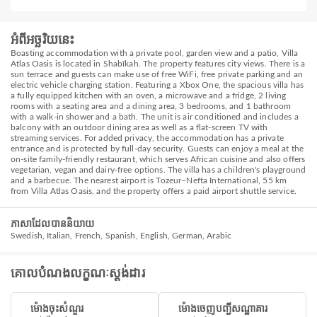
អំពីអច្ឆរិយនេះ
Boasting accommodation with a private pool, garden view and a patio, Villa
Atlas Oasis is located in Shabīkah. The property features city views. There is a
sun terrace and guests can make use of free WiFi, free private parking and an
electric vehicle charging station. Featuring a Xbox One, the spacious villa has
a fully equipped kitchen with an oven, a microwave and a fridge, 2 living
rooms with a seating area and a dining area, 3 bedrooms, and 1 bathroom
with a walk-in shower and a bath. The unit is air conditioned and includes a
balcony with an outdoor dining area as well as a flat-screen TV with
streaming services. For added privacy, the accommodation has a private
entrance and is protected by full-day security. Guests can enjoy a meal at the
on-site family-friendly restaurant, which serves African cuisine and also offers
vegetarian, vegan and dairy-free options. The villa has a children's playground
and a barbecue. The nearest airport is Tozeur–Nefta International, 55 km
from Villa Atlas Oasis, and the property offers a paid airport shuttle service.
ភាសាដែលបាននិយាយ
Swedish, Italian, French, Spanish, English, German, Arabic
គោលបំណងលក្ខណៈស្តង់ដារ
ម៉ោងចុះសំណួរ
ម៉ោងចេញបញ្ជីសណ្ឋាគារ