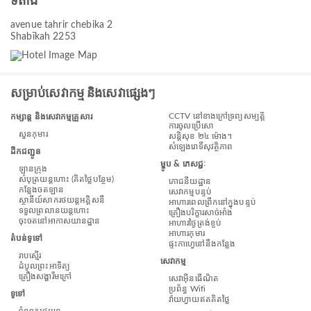
ទីតាំង
avenue tahrir chebika 2
Shabīkah 2253
សម្រាប់សេវាកម្ម និងសេវាផ្សេងៗ
CCTV នៅខាងក្រៅទ្រព្យសម្បត្តិ
កម្សាន្ត និងសេវាកម្មគ្រួសារ
ការចូលប្រើសោ
សួនកុមារ
សន្តិសុខ ២៤ ម៉ោង។
សំឡេងរោទិ៍សុវត្ថិភាព
ដឹកជញ្ជូន
ម្ហូប & ភេសជ្ជៈ
ឡានក្រុង
សំបុត្រយន្តហោះ (គិតថ្លៃបន្ថែម)
ភោជនីយដ្ឋាន
កន្លែង​ចត​ឡាន
សេវាកម្មបន្ទប់
ស្ថានីយ៍សាករថយន្តអគ្គិសនី
អាហារពេលព្រឹកនៅក្នុងបន្ទប់
ទទួលព្រលានយន្តហោះ
គ្រឿងបរិក្ខារសាច់អាំង
ចុះចតនៅអាកាសយានដ្ឋាន
អាហារថ្ងៃត្រង់ខ្ចប់
អាហារកុមារ
តំបន់ទូទៅ
ផ្ទះកាហ្វេនៅនឹងកន្លែង
រាបស្មើរ
សេវាកម្ម
ដំបូលព្រះអាទិត្យ
គ្រឿងសង្ហារឹមក្រៅ
សេវាអ៊ីនធើណិត
ប្រព័ន្ធ Wifi
ទូទៅ
វ៉ាយហ្វាយឥតគិតថ្លៃ