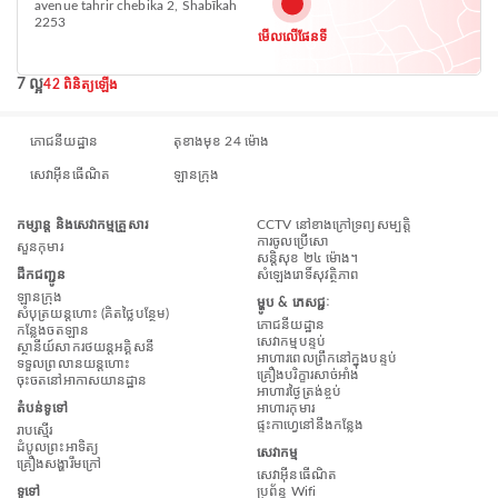
avenue tahrir chebika 2, Shabīkah
2253
មើលលើផែនទី
7 ល្អ
42 ពិនិត្យឡើង
ភោជនីយដ្ឋាន
តុខាងមុខ 24 ម៉ោង
សេវាអ៊ីនធើណិត
ឡានក្រុង
កម្សាន្ត និងសេវាកម្មគ្រួសារ
CCTV នៅខាងក្រៅទ្រព្យសម្បត្តិ
ការចូលប្រើសោ
សួនកុមារ
សន្តិសុខ ២៤ ម៉ោង។
ដឹកជញ្ជូន
សំឡេងរោទិ៍សុវត្ថិភាព
ឡានក្រុង
ម្ហូប & ភេសជ្ជៈ
សំបុត្រយន្តហោះ (គិតថ្លៃបន្ថែម)
ភោជនីយដ្ឋាន
កន្លែង​ចត​ឡាន
សេវាកម្មបន្ទប់
ស្ថានីយ៍សាករថយន្តអគ្គិសនី
អាហារពេលព្រឹកនៅក្នុងបន្ទប់
ទទួលព្រលានយន្តហោះ
គ្រឿងបរិក្ខារសាច់អាំង
ចុះចតនៅអាកាសយានដ្ឋាន
អាហារថ្ងៃត្រង់ខ្ចប់
តំបន់ទូទៅ
អាហារកុមារ
ផ្ទះកាហ្វេនៅនឹងកន្លែង
រាបស្មើរ
ដំបូលព្រះអាទិត្យ
សេវាកម្ម
គ្រឿងសង្ហារឹមក្រៅ
សេវាអ៊ីនធើណិត
ទូទៅ
ប្រព័ន្ធ Wifi