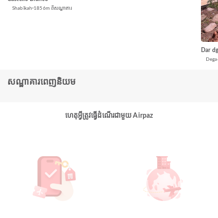
Shabīkah
1856m ពីសណ្ឋាគារ
Dar d
Dega
សណ្ឋាគារពេញនិយម
ហេតុអ្វីត្រូវធ្វើដំណើរជាមួយ Airpaz