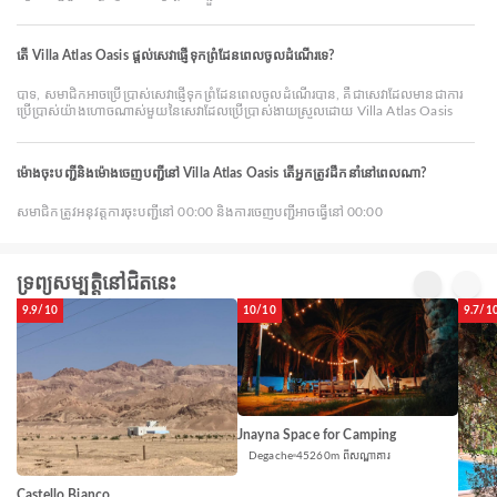
តើ Villa Atlas Oasis ផ្តល់សេវាផ្ញើទុកព្រំដែនពេលចូលដំណើរទេ?
បាទ, សមាជិកអាចប្រើប្រាស់សេវាផ្ញើទុកព្រំដែនពេលចូលដំណើរបាន, គឺជាសេវាដែលមានជាការ
ប្រើប្រាស់យ៉ាងហោចណាស់មួយនៃសេវាដែលប្រើប្រាស់ងាយស្រួលដោយ Villa Atlas Oasis
ម៉ោងចុះបញ្ជីនិងម៉ោងចេញបញ្ជីនៅ Villa Atlas Oasis តើអ្នកត្រូវដឹកនាំនៅពេលណា?
សមាជិកត្រូវអនុវត្តការចុះបញ្ជីនៅ 00:00 និងការចេញបញ្ជីអាចធ្វើនៅ 00:00
ទ្រព្យសម្បត្តិនៅជិតនេះ
9.9/10
10/10
9.7/1
Jnayna Space for Camping
Degache
45260m ពីសណ្ឋាគារ
Castello Bianco