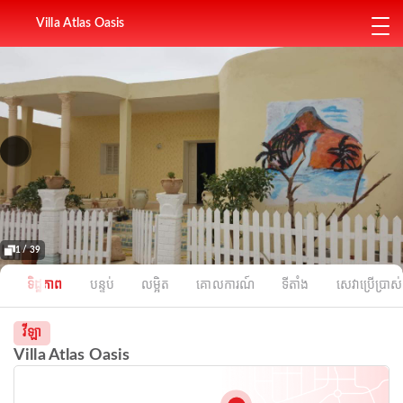
Villa Atlas Oasis
1 / 39
ទិដ្ឋភាព
បន្ទប់
លម្អិត
គោលការណ៍
ទីតាំង
សេវាប្រើប្រាស់
វីឡា
Villa Atlas Oasis