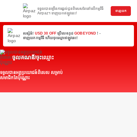
ទទួលបានច្រើនការផ្តល់ជូនពិសេសតែនៅលើកម្មវិធី
ទាញយក
Airpaz។ ទាញយកឥឡូវនេះ!
សន្សំធំ!
USD 30 OFF
ប្រើលេខកូដ
GOBEYOND
! -
ទាញយកកម្មវិធី ហើយចុះឈ្មោះឥឡូវនេះ!
ចូលគណនី/ចុះឈ្មោះ
ទទួលបានអត្ថប្រយោជន៍ពិសេស សម្រាប់
សមាជិកតែប៉ុណ្ណោះ