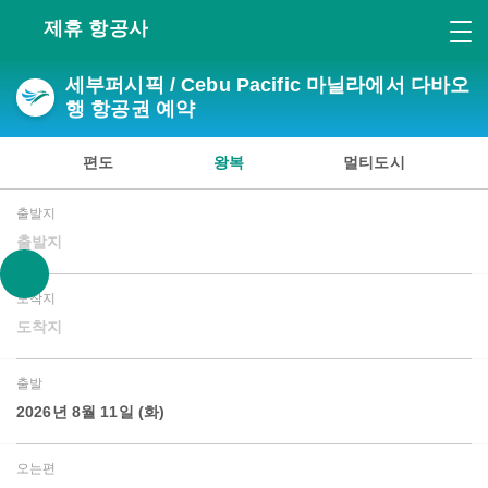
제휴 항공사
세부퍼시픽 / Cebu Pacific 마닐라에서 다바오
행 항공권 예약
편도
왕복
멀티도시
출발지
출발지
도착지
도착지
출발
2026년 8월 11일 (화)
오는편