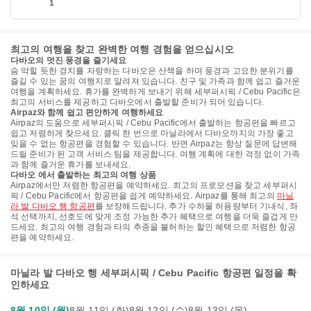
1
최고의 여행을 찾고 완벽한 여행 경험을 얻으십시오
다바오의 멋진 풍경을 즐기세요
숨 막힐 듯한 경치를 자랑하는 다바오은 산책을 하며 풍경과 고요한 분위기를
즐길 수 있는 꿈의 여행지로 알려져 있습니다. 친구 및 가족과 함께 쉽고 즐거운
여행을 계획하세요. 휴가를 완벽하게 보내기 위해 세부퍼시픽 / Cebu Pacific은
최고의 서비스를 제공하고 다바오에서 출발할 준비가 되어 있습니다.
Airpaz와 함께 쉽고 편안하게 여행하세요
Airpaz의 도움으로 세부퍼시픽 / Cebu Pacific에서 출발하는 항공편을 빠르고
쉽고 저렴하게 찾으세요. 클릭 한 번으로 마닐라에서 다바오까지의 가장 좋고
잊을 수 없는 항공편을 경험할 수 있습니다. 반면 Airpaz는 항상 질문에 답변해
드릴 준비가 된 고객 서비스 팀을 제공합니다. 여행 계획에 대한 걱정 없이 가족
과 함께 즐거운 휴가를 보내세요.
다바오 에서 출발하는 최고의 여행 상품
Airpaz에서만 저렴한 항공편을 예약하세요. 최고의 프로모션을 찾고 세부퍼시
픽 / Cebu Pacific에서 항공편을 쉽게 예약하세요. Airpaz를 통해 최고의
마닐
라 발 다바오 행 항공편
를 보장해드립니다. 추가 수하물 허용량부터 기내식, 좌
석 선택까지, 선호도에 맞게 조정 가능한 추가 혜택으로 여행을 더욱 즐겁게 만
드세요. 최고의 여행 경험과 타의 추종을 불허하는 할인 혜택으로 저렴한 항공
편을 예약하세요.
마닐라 발 다바오 행 세부퍼시픽 / Cebu Pacific 항공편 일정을 확
인하세요
8월 10일 (월)
8월 11일 (화)
8월 12일 (수)
8월 13일 (목)