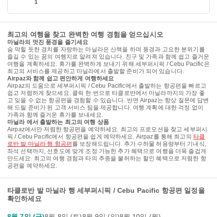
1
최고의 여행을 찾고 완벽한 여행 경험을 얻으십시오
마닐라의 멋진 풍경을 즐기세요
숨 막힐 듯한 경치를 자랑하는 마닐라은 산책을 하며 풍경과 고요한 분위기를
즐길 수 있는 꿈의 여행지로 알려져 있습니다. 친구 및 가족과 함께 쉽고 즐거운
여행을 계획하세요. 휴가를 완벽하게 보내기 위해 세부퍼시픽 / Cebu Pacific은
최고의 서비스를 제공하고 마닐라에서 출발할 준비가 되어 있습니다.
Airpaz와 함께 쉽고 편안하게 여행하세요
Airpaz의 도움으로 세부퍼시픽 / Cebu Pacific에서 출발하는 항공편을 빠르고
쉽고 저렴하게 찾으세요. 클릭 한 번으로 타클로반에서 마닐라까지의 가장 좋
고 잊을 수 없는 항공편을 경험할 수 있습니다. 반면 Airpaz는 항상 질문에 답변
해 드릴 준비가 된 고객 서비스 팀을 제공합니다. 여행 계획에 대한 걱정 없이
가족과 함께 즐거운 휴가를 보내세요.
마닐라 에서 출발하는 최고의 여행 상품
Airpaz에서만 저렴한 항공편을 예약하세요. 최고의 프로모션을 찾고 세부퍼시
픽 / Cebu Pacific에서 항공편을 쉽게 예약하세요. Airpaz를 통해 최고의
타클
로반 발 마닐라 행 항공편
를 보장해드립니다. 추가 수하물 허용량부터 기내식,
좌석 선택까지, 선호도에 맞게 조정 가능한 추가 혜택으로 여행을 더욱 즐겁게
만드세요. 최고의 여행 경험과 타의 추종을 불허하는 할인 혜택으로 저렴한 항
공편을 예약하세요.
타클로반 발 마닐라 행 세부퍼시픽 / Cebu Pacific 항공편 일정을
확인하세요
8월 7일 (금)
8월 8일 (토)
8월 9일 (일)
8월 10일 (월)