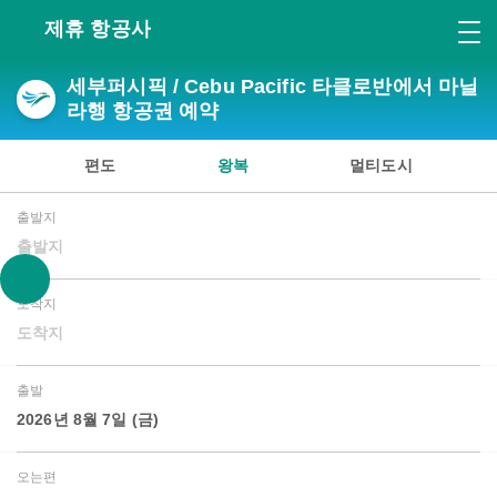
제휴 항공사
세부퍼시픽 / Cebu Pacific 타클로반에서 마닐
라행 항공권 예약
편도
왕복
멀티도시
출발지
출발지
도착지
도착지
출발
2026년 8월 7일 (금)
오는편