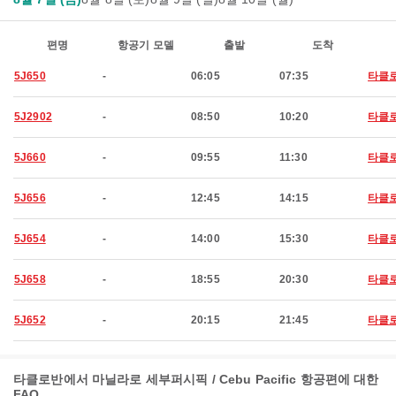
편명
항공기 모델
출발
도착
5J650
-
06:05
07:35
타클
5J2902
-
08:50
10:20
타클
5J660
-
09:55
11:30
타클
5J656
-
12:45
14:15
타클
5J654
-
14:00
15:30
타클
5J658
-
18:55
20:30
타클
5J652
-
20:15
21:45
타클
타클로반에서 마닐라로 세부퍼시픽 / Cebu Pacific 항공편에 대한
FAQ