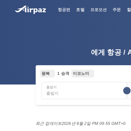
항공편
호텔
프로모션
주문
할
에게 항공 / 
왕복
1 승객
이코노미
출발지
최근 업데이트
2026년 8월 2일 PM 09:55 GMT+0