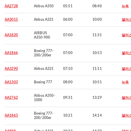
AA2728
Airbus A350
05:51
08:40
뉴욕
AA3055
Airbus A321
06:00
10:00
댈러
AIRBUS
AA1820
07:00
11:31
댈러
A350-900
Boeing 777-
AA1866
07:00
10:53
댈러
200/200er
AA3290
Airbus A321
07:10
11:11
댈러
AA1303
Boeing 777
08:00
10:51
뉴욕
Airbus A350-
AA2762
09:31
13:29
댈러
1000
Boeing 777-
AA1863
10:21
14:14
댈러
200/200er