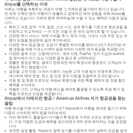
Airpaz를 선택하는 이유
저희는 여행을 계획하는 과정이 여행 그 자체만큼 즐거워야 한다고 믿습니다.
전 세계 수백만 명의 여행자가 원활하고 경제적인 예약 경험을 위해 Airpaz를
신뢰하고 있습니다. 저희와 함께 예약하실 때 누릴 수 있는 혜택은 다음과 같습
니다:
빠르고 쉬운 검색: 가격, 일정, 소요 시간, 경유 횟수를 기준으로 항공권을 필
터링하고 비교하세요 — 이 모든 것을 단 한 번의 검색으로 할 수 있습니다.
간편한 부가 서비스: 위탁 수하물 추가, 좌석 지정, 기내식 사전 주문 또는 여
행자 보험을 항공편에 쉽게 추가하세요.
다양한 좌석 등급 옵션: 조금 더 특별한 럭셔리를 원하시나요? 프리미엄 비
행 경험을 위해 이코노미부터 일등석까지 다양한 좌석 등급을 제공합니다.
다양한 결제 수단: 신용/체크카드, 계좌 이체, PayPal, 전자 지갑(e-wallet)
및 현지에서 인기 있는 다양한 결제 옵션 중 선택하세요.
원활한 항공권 확정: 결제가 완료되면 예약 확정서와 항공권이 고객님의 이
메일로 즉시 발송됩니다.
글로벌 고객 지원: 다국어 지원이 가능한 고객 지원 팀이 연중무휴 24시간
대기하며 예약 변경, 취소 및 모든 문의 사항을 친절하게 도와드립니다.
전용 앱 및 회원 프로모션: Airpaz 회원만을 위한 특별 혜택과 앱 전용 할인
혜택을 누리세요.
탁월한 가치: 고객님의 여행 예산을 최대한 활용할 수 있도록 독점 특가 및
특별 프로모션 요금을 제공합니다.
Airpaz에서 아메리칸 항공 / American Airlines 저가 항공권을 찾는
꿀팁
여행 예산을 더욱 아끼고 싶으신가요? Airpaz에서 여행을 최대한 즐기기 위해
다음의 스마트한 예약 팁을 따라보세요:
미리 예약하기: 출발일이 다가올수록 항공권 가격은 오르는 경향이 있습니
다. 가장 저렴한 요금과 혜택을 얻으려면 4~8주 전에 예약하는 것을 권장합
니다.
유연한 일정 활용: Airpaz의 달력 보기를 사용하여 여러 날짜의 요금을 쉽게