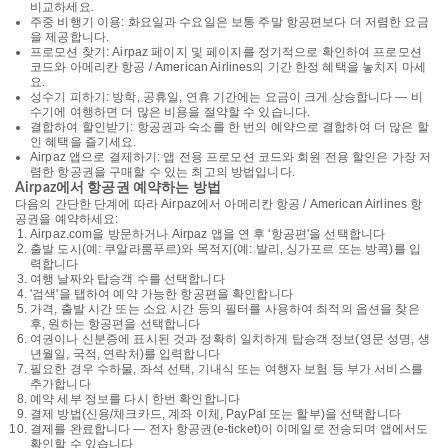
비교하세요.
주중 비행기 이용: 화요일과 수요일은 보통 주말 항공편보다 더 저렴한 요금
을 제공합니다.
프로모션 찾기: Airpaz 페이지 및 페이지를 정기적으로 확인하여 프로모션
코드와 아메리칸 항공 / American Airlines의 기간 한정 혜택을 놓치지 마세
요.
성수기 피하기: 방학, 공휴일, 연휴 기간에는 요금이 크게 상승합니다 — 비
수기에 여행하면 더 많은 비용을 절약할 수 있습니다.
결합하여 할인받기: 항공권과 숙소를 한 번의 예약으로 결합하여 더 많은 할
인 혜택을 즐기세요.
Airpaz 앱으로 결제하기: 앱 전용 프로모션 코드와 회원 전용 할인은 가장 저
렴한 항공권을 구매할 수 있는 최고의 방법입니다.
Airpaz에서 항공권 예약하는 방법
다음의 간단한 단계에 따라 Airpaz에서 아메리칸 항공 / American Airlines 항
공권을 예약하세요:
Airpaz.com을 방문하거나 Airpaz 앱을 연 후 '항공편'을 선택합니다
출발 도시(예: 쿠알라룸푸르)와 목적지(예: 발리, 싱가포르 또는 방콕)를 입
력합니다
여행 날짜와 탑승객 수를 선택합니다
'검색'을 탭하여 예약 가능한 항공편을 확인합니다
가격, 출발 시간 또는 소요 시간 등의 필터를 사용하여 최적의 옵션을 찾은
후, 원하는 항공편을 선택합니다
여권이나 신분증에 표시된 것과 정확히 일치하게 탑승객 정보(영문 성명, 생
년월일, 국적, 연락처)를 입력합니다
필요한 경우 수하물, 좌석 선택, 기내식 또는 여행자 보험 등 부가 서비스를
추가합니다
예약 세부 정보를 다시 한번 확인합니다
결제 방법(신용/체크카드, 계좌 이체, PayPal 또는 할부)을 선택합니다
결제를 완료합니다 — 전자 항공권(e-ticket)이 이메일로 전송되며 앱에서도
확인할 수 있습니다