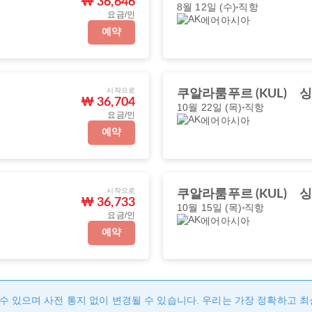
₩ 36,646
8월 12일 (수)
직항
요금/인
에어아시아
예약
시작으로
쿠알라룸푸르 (KUL)
싱
₩ 36,704
10월 22일 (목)
직항
요금/인
에어아시아
예약
시작으로
쿠알라룸푸르 (KUL)
싱
₩ 36,733
10월 15일 (목)
직항
요금/인
에어아시아
예약
수 있으며 사전 통지 없이 변경될 수 있습니다. 우리는 가장 정확하고 