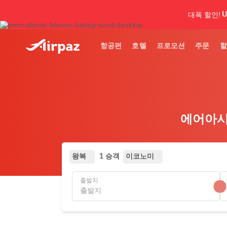
대폭 할인!
U
항공편
호텔
프로모션
주문
할
에어아시아
왕복
이코노미
1 승객
출발지