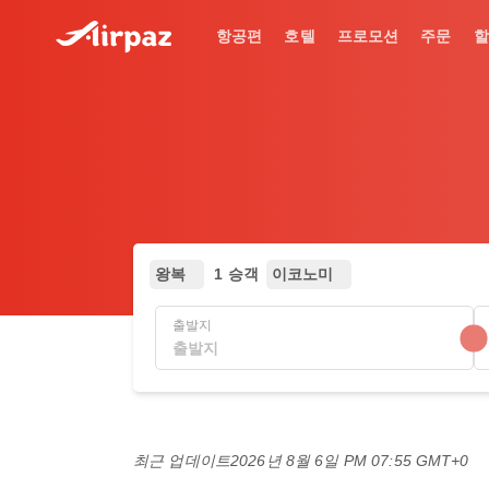
항공편
호텔
프로모션
주문
할
왕복
1 승객
이코노미
출발지
최근 업데이트
2026년 8월 6일 PM 07:55 GMT+0