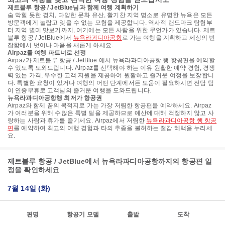
제트블루 항공 / JetBlue님과 함께 여행 계획하기
숨 막힐 듯한 경치, 다양한 문화 유산, 활기찬 지역 명소로 유명한 뉴욕은 모든
방문객에게 놀랍고 잊을 수 없는 모험을 제공합니다. 역사적 랜드마크 탐험부
터 지역 별미 맛보기까지, 여기에는 모든 사람을 위한 무언가가 있습니다. 제트
블루 항공 / JetBlue에서
뉴욕라과디아공항
로 가는 여행을 계획하고 세상의 번
잡함에서 벗어나 마음을 새롭게 하세요.
Airpaz를 여행 파트너로 선정
Airpaz가 제트블루 항공 / JetBlue 에서 뉴욕라과디아공항 행 항공편을 예약할
수 있도록 도와드립니다. Airpaz를 선택해야 하는 이유 원활한 예약 경험, 경쟁
력 있는 가격, 우수한 고객 지원을 제공하여 원활하고 즐거운 여정을 보장합니
다. 특별한 요청이 있거나 여행의 어떤 단계에서든 도움이 필요하시면 전담 팀
이 연중무휴로 고객님의 즐거운 여행을 도와드립니다.
뉴욕라과디아공항행 최저가 항공권
Airpaz와 함께 꿈의 목적지로 가는 가장 저렴한 항공편을 예약하세요. Airpaz
가 여러분을 위해 수많은 특별 딜을 제공하므로 예산에 대해 걱정하지 않고 사
랑하는 사람과 휴가를 즐기세요. Airpaz에서 저렴한
뉴욕라과디아공항 행 항공
편
를 예약하여 최고의 여행 경험과 타의 추종을 불허하는 절감 혜택을 누리세
요.
제트블루 항공 / JetBlue에서 뉴욕라과디아공항까지의 항공편 일
정을 확인하세요
7월 14일 (화)
편명
항공기 모델
출발
도착