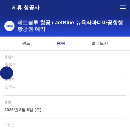
제휴 항공사
제트블루 항공 / JetBlue 뉴욕라과디아공항행
항공권 예약
편도
왕복
멀티도시
출발지
출발지
도착지
도착지
출발
2026년 8월 8일 (토)
오는편