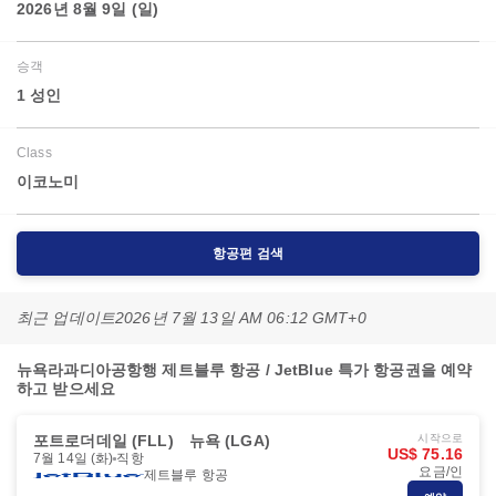
2026년 8월 9일 (일)
승객
1 성인
Class
이코노미
항공편 검색
최근 업데이트
2026년 7월 13일 AM 06:12 GMT+0
뉴욕라과디아공항행 제트블루 항공 / JetBlue 특가 항공권을 예약
하고 받으세요
포트로더데일 (FLL)
뉴욕 (LGA)
시작으로
US$ 75.16
7월 14일 (화)
직항
요금/인
제트블루 항공