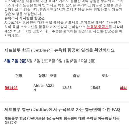
요? Airpaz를 사용하여 어떤 목적지에서도 원활한 예약 경험을 누리세요. 스카
이스캐너의 도움을 받아 앱 하나로 특별 요청을 추가하고 항공편 정보를 맞춤
설정하실 수 있습니다. 연중무휴 24시간 고객 지원을 통해 원활하고 번거롭지
않은 여정을 보장합니다.
뉴욕까지의 저렴한 항공편
Airpaz에서 항공편에 대한 특별 혜택을 받으세요. 흥미로운 혜택이 가득한 저
희의 독점 프로모션을 활용하고 자신감과 편의성으로
뉴욕행 항공편
를 시작하
세요! 최고의 여행 경험과 타의 추종을 불허하는 할인으로 저렴한 항공편을 예
약하세요.
제트블루 항공 / JetBlue의 뉴욕행 항공편 일정을 확인하세요
8월 7일 (금)
8월 8일 (토)
8월 9일 (일)
8월 10일 (월)
편명
항공기 모델
출발
도착
Airbus A321
B61408
12:25
15:05
파리
N
제트블루 항공 / JetBlue에서 뉴욕으로 가는 항공편에 대한 FAQ
제트블루 항공 / JetBlue은(는) 뉴욕행 항공편에 대한 수하물 허용량을 제공
합니까?