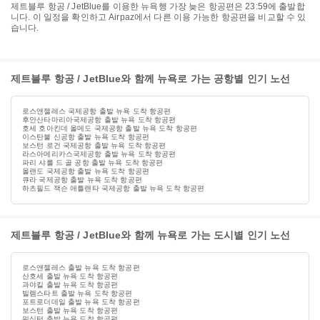
제트블루 항공 / JetBlue를 이용한 뉴욕행 가장 늦은 항공편은 23:59에 출발합
니다. 이 일정을 확인하고 Airpaz에서 다른 이용 가능한 항공편을 비교할 수 있
습니다.
제트블루 항공 / JetBlue와 함께 뉴욕로 가는 공항별 인기 노선
로스앤젤레스 국제공항 출발 뉴욕 도착 항공편
후안산타마리아국제공항 출발 뉴욕 도착 항공편
호세 호아킨데 올메도 국제공항 출발 뉴욕 도착 항공편
이스탄불 신공항 출발 뉴욕 도착 항공편
보스턴 로건 국제공항 출발 뉴욕 도착 항공편
라스아메리카스국제공항 출발 뉴욕 도착 항공편
파리 샤를 드 골 공항 출발 뉴욕 도착 항공편
올랜도 국제공항 출발 뉴욕 도착 항공편
큐라 국제공항 출발 뉴욕 도착 항공편
하츠필드 잭슨 애틀랜타 국제공항 출발 뉴욕 도착 항공편
제트블루 항공 / JetBlue와 함께 뉴욕로 가는 도시별 인기 노선
로스앤젤레스 출발 뉴욕 도착 항공편
산호세 출발 뉴욕 도착 항공편
과야킬 출발 뉴욕 도착 항공편
빌렘스타트 출발 뉴욕 도착 항공편
포트로더데일 출발 뉴욕 도착 항공편
보스턴 출발 뉴욕 도착 항공편
워싱턴 출발 뉴욕 도착 항공편