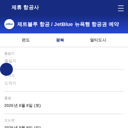
제휴 항공사
제트블루 항공 / JetBlue 뉴욕행 항공권 예약
편도
왕복
멀티도시
출발지
출발지
도착지
도착지
출발
2026년 8월 8일 (토)
오는편
2026년 8월 9일 (일)