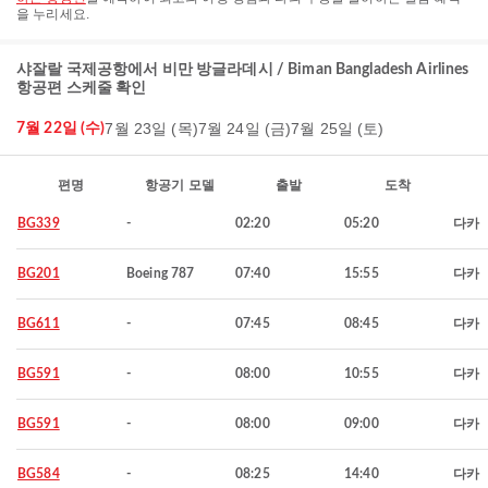
을 누리세요.
샤잘랄 국제공항에서 비만 방글라데시 / Biman Bangladesh Airlines
항공편 스케줄 확인
7월 23일 (목)
7월 24일 (금)
7월 25일 (토)
7월 22일 (수)
편명
항공기 모델
출발
도착
BG339
-
02:20
05:20
다카
BG201
Boeing 787
07:40
15:55
다카
BG611
-
07:45
08:45
다카
BG591
-
08:00
10:55
다카
BG591
-
08:00
09:00
다카
BG584
-
08:25
14:40
다카