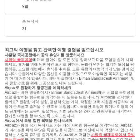
9월
총 목적지
31
최고의 여행을 찾고 완벽한 여행 경험을 얻으십시오
샤잘랄 국제공항에서 꿈의 휴양지를 방문하세요
샤잘랄 국제공항
에 대해 알아야 할 모든 것을 알아보고 다음 모험을 쉽게 시작
하세요. 휴가를 위해 낭만적인 도시로 향하든, 문화가 넘치는 활기찬 도심을 탐
험하든, 고요한 해변에서 휴식을 취하든, 모든 유형의 여행객에게 맞는 것이 있
습니다. 손끝에서 다양한 옵션을 이용할 수 있으므로 이상적인 목적지는 비행
기 한 대 거리에 있습니다. 비만 방글라데시 / Biman Bangladesh Airlines이 잊
지 못할 경험을 위해 그곳으로 안내해 드립니다.
Airpaz로 원활하게 항공편을 예약하세요
Airpaz는 비만 방글라데시 / Biman Bangladesh Airlines에서 샤잘랄 국제공항
으로 출발하는 항공편을 예약하는 데 도움을 드립니다. 왜 Airpaz를 선택해야
할까요? 원활한 예약 경험, 경쟁력 있는 가격, 탁월한 고객 지원을 제공하여 여
행이 순조롭고 즐거울 수 있도록 보장합니다. 특별한 요청이 있거나 여행의 어
느 단계에서든 도움이 필요하든, 저희 전담팀은 24시간 연중무휴로 대기하여
즐거운 여행을 할 수 있도록 도와드립니다.
Airpaz에서 특별 할인 혜택을 만나보세요
Airpaz와 함께 꿈의 목적지로 가는 가장 저렴한 항공편을 예약하세요. Airpaz
가 여러분을 위해 수많은 특별 딜을 제공하므로 예산에 대해 걱정하지 않고 사
랑하는 사람과 휴가를 즐기세요. Airpaz에서 저렴한
샤잘랄 국제공항에서 출발
하는 항공편
를 예약하여 최고의 여행 경험과 타의 추종을 불허하는 절감 혜택