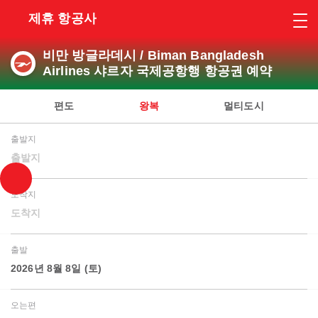
제휴 항공사
비만 방글라데시 / Biman Bangladesh
Airlines 샤르자 국제공항행 항공권 예약
편도
왕복
멀티도시
출발지
출발지
도착지
도착지
출발
2026년 8월 8일 (토)
오는편