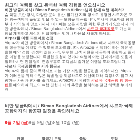
최고의 여행을 찾고 완벽한 여행 경험을 얻으십시오
비만 방글라데시 / Biman Bangladesh Airlines님과 함께 여행 계획하기
숨 막힐 듯한 경치, 다양한 문화 유산, 활기찬 지역 명소로 유명한 샤르자은 모
든 방문객에게 놀랍고 잊을 수 없는 모험을 제공합니다. 역사적 랜드마크 탐험
부터 지역 별미 맛보기까지, 여기에는 모든 사람을 위한 무언가가 있습니다. 비
만 방글라데시 / Biman Bangladesh Airlines에서
샤르자 국제공항
로 가는 여
행을 계획하고 세상의 번잡함에서 벗어나 마음을 새롭게 하세요.
Airpaz를 여행 파트너로 선정
Airpaz가 비만 방글라데시 / Biman Bangladesh Airlines 에서 샤르자 국제공항
행 항공편을 예약할 수 있도록 도와드립니다. Airpaz를 선택해야 하는 이유 원
활한 예약 경험, 경쟁력 있는 가격, 우수한 고객 지원을 제공하여 원활하고 즐거
운 여정을 보장합니다. 특별한 요청이 있거나 여행의 어떤 단계에서든 도움이
필요하시면 전담 팀이 연중무휴로 고객님의 즐거운 여행을 도와드립니다.
샤르자 국제공항행 최저가 항공권
Airpaz와 함께 꿈의 목적지로 가는 가장 저렴한 항공편을 예약하세요. Airpaz
가 여러분을 위해 수많은 특별 딜을 제공하므로 예산에 대해 걱정하지 않고 사
랑하는 사람과 휴가를 즐기세요. Airpaz에서 저렴한
샤르자 국제공항 행 항공
편
를 예약하여 최고의 여행 경험과 타의 추종을 불허하는 절감 혜택을 누리세
요.
비만 방글라데시 / Biman Bangladesh Airlines에서 샤르자 국제
공항까지의 항공편 일정을 확인하세요
8월 7일 (금)
8월 9일 (일)
8월 10일 (월)
편명
항공기 모델
출발
도착