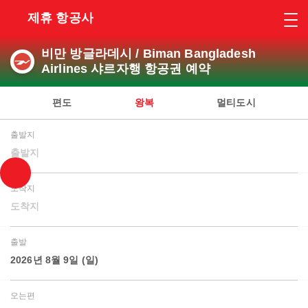
제휴 항공사
비만 방글라데시 / Biman Bangladesh
Airlines 샤르자행 항공권 예약
편도
왕복
멀티도시
출발지
출발지
도착지
도착지
출발
2026년 8월 9일 (일)
오는편