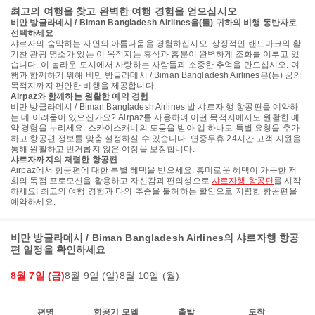
최고의 여행을 찾고 완벽한 여행 경험을 얻으십시오
비만 방글라데시 / Biman Bangladesh Airlines을(를) 귀하의 비행 동반자로
선택하세요
샤르자의 숨막히는 자연의 아름다움을 경험하십시오. 상징적인 랜드마크와 활
기찬 관광 명소가 있는 이 목적지는 휴식과 흥분이 완벽하게 조화를 이루고 있
습니다. 이 놀라운 도시에서 사랑하는 사람들과 소중한 추억을 만드십시오. 여
행과 함께하기 위해 비만 방글라데시 / Biman Bangladesh Airlines은(는) 꿈의
목적지까지 편안한 비행을 제공합니다.
Airpaz와 함께하는 원활한 예약 경험
비만 방글라데시 / Biman Bangladesh Airlines 발 샤르자 행 항공편을 예약하
는 데 어려움이 있으신가요? Airpaz를 사용하여 어떤 목적지에서도 원활한 예
약 경험을 누리세요. 스카이스캐너의 도움을 받아 앱 하나로 특별 요청을 추가
하고 항공편 정보를 맞춤 설정하실 수 있습니다. 연중무휴 24시간 고객 지원을
통해 원활하고 번거롭지 않은 여정을 보장합니다.
샤르자까지의 저렴한 항공편
Airpaz에서 항공편에 대한 특별 혜택을 받으세요. 흥미로운 혜택이 가득한 저
희의 독점 프로모션을 활용하고 자신감과 편의성으로
샤르자행 항공편
를 시작
하세요! 최고의 여행 경험과 타의 추종을 불허하는 할인으로 저렴한 항공편을
예약하세요.
비만 방글라데시 / Biman Bangladesh Airlines의 샤르자행 항공
편 일정을 확인하세요
8월 7일 (금)
8월 9일 (일)
8월 10일 (월)
편명
항공기 모델
출발
도착