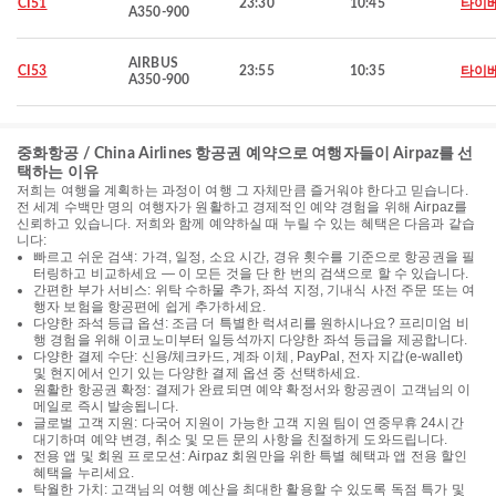
CI51
23:30
10:45
타이
A350-900
AIRBUS
CI53
23:55
10:35
타이
A350-900
중화항공 / China Airlines 항공권 예약으로 여행자들이 Airpaz를 선
택하는 이유
저희는 여행을 계획하는 과정이 여행 그 자체만큼 즐거워야 한다고 믿습니다.
전 세계 수백만 명의 여행자가 원활하고 경제적인 예약 경험을 위해 Airpaz를
신뢰하고 있습니다. 저희와 함께 예약하실 때 누릴 수 있는 혜택은 다음과 같습
니다:
빠르고 쉬운 검색: 가격, 일정, 소요 시간, 경유 횟수를 기준으로 항공권을 필
터링하고 비교하세요 — 이 모든 것을 단 한 번의 검색으로 할 수 있습니다.
간편한 부가 서비스: 위탁 수하물 추가, 좌석 지정, 기내식 사전 주문 또는 여
행자 보험을 항공편에 쉽게 추가하세요.
다양한 좌석 등급 옵션: 조금 더 특별한 럭셔리를 원하시나요? 프리미엄 비
행 경험을 위해 이코노미부터 일등석까지 다양한 좌석 등급을 제공합니다.
다양한 결제 수단: 신용/체크카드, 계좌 이체, PayPal, 전자 지갑(e-wallet)
및 현지에서 인기 있는 다양한 결제 옵션 중 선택하세요.
원활한 항공권 확정: 결제가 완료되면 예약 확정서와 항공권이 고객님의 이
메일로 즉시 발송됩니다.
글로벌 고객 지원: 다국어 지원이 가능한 고객 지원 팀이 연중무휴 24시간
대기하며 예약 변경, 취소 및 모든 문의 사항을 친절하게 도와드립니다.
전용 앱 및 회원 프로모션: Airpaz 회원만을 위한 특별 혜택과 앱 전용 할인
혜택을 누리세요.
탁월한 가치: 고객님의 여행 예산을 최대한 활용할 수 있도록 독점 특가 및