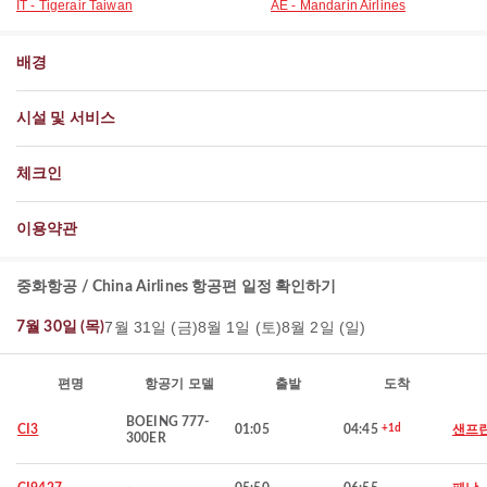
IT - Tigerair Taiwan
AE - Mandarin Airlines
배경
시설 및 서비스
체크인
이용약관
중화항공 / China Airlines 항공편 일정 확인하기
7월 31일 (금)
8월 1일 (토)
8월 2일 (일)
7월 30일 (목)
편명
항공기 모델
출발
도착
BOEING 777-
CI3
01:05
04:45
+1d
샌프
300ER