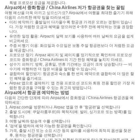
특별 프로모션 요금을 제공합니다.
Airpaz에서 중화항공 / China Airlines 저가 항공권을 찾는 꿀팁
여행 예산을 더욱 아끼고 싶으신가요? Airpaz에서 여행을 최대한 즐기기 위해
다음의 스마트한 예약 팁을 따라보세요:
미리 예약하기: 출발일이 다가올수록 항공권 가격은 오르는 경향이 있습니
다. 가장 저렴한 요금과 혜택을 얻으려면 4~8주 전에 예약하는 것을 권장합
니다.
유연한 일정 활용: Airpaz의 달력 보기를 사용하여 여러 날짜의 요금을 쉽게
비교하세요.
주중 비행기 이용: 화요일과 수요일은 보통 주말 항공편보다 더 저렴한 요금
을 제공합니다.
프로모션 찾기: Airpaz 페이지 및 페이지를 정기적으로 확인하여 프로모션
코드와 중화항공 / China Airlines의 기간 한정 혜택을 놓치지 마세요.
성수기 피하기: 방학, 공휴일, 연휴 기간에는 요금이 크게 상승합니다 — 비
수기에 여행하면 더 많은 비용을 절약할 수 있습니다.
결합하여 할인받기: 항공권과 숙소를 한 번의 예약으로 결합하여 더 많은 할
인 혜택을 즐기세요.
Airpaz 앱으로 결제하기: 앱 전용 프로모션 코드와 회원 전용 할인은 가장 저
렴한 항공권을 구매할 수 있는 최고의 방법입니다.
Airpaz에서 항공권 예약하는 방법
다음의 간단한 단계에 따라 Airpaz에서 중화항공 / China Airlines 항공권을 예
약하세요:
Airpaz.com을 방문하거나 Airpaz 앱을 연 후 '항공편'을 선택합니다
출발 도시(예: 쿠알라룸푸르)와 목적지(예: 발리, 싱가포르 또는 방콕)를 입
력합니다
여행 날짜와 탑승객 수를 선택합니다
'검색'을 탭하여 예약 가능한 항공편을 확인합니다
가격, 출발 시간 또는 소요 시간 등의 필터를 사용하여 최적의 옵션을 찾은
후, 원하는 항공편을 선택합니다