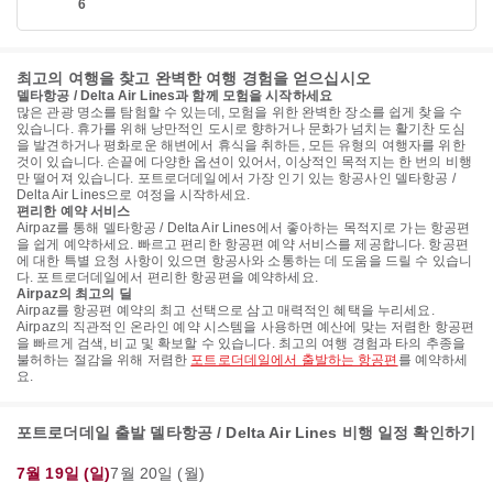
6
최고의 여행을 찾고 완벽한 여행 경험을 얻으십시오
델타항공 / Delta Air Lines과 함께 모험을 시작하세요
많은 관광 명소를 탐험할 수 있는데, 모험을 위한 완벽한 장소를 쉽게 찾을 수
있습니다. 휴가를 위해 낭만적인 도시로 향하거나 문화가 넘치는 활기찬 도심
을 발견하거나 평화로운 해변에서 휴식을 취하든, 모든 유형의 여행자를 위한
것이 있습니다. 손끝에 다양한 옵션이 있어서, 이상적인 목적지는 한 번의 비행
만 떨어져 있습니다. 포트로더데일에서 가장 인기 있는 항공사인 델타항공 /
Delta Air Lines으로 여정을 시작하세요.
편리한 예약 서비스
Airpaz를 통해 델타항공 / Delta Air Lines에서 좋아하는 목적지로 가는 항공편
을 쉽게 예약하세요. 빠르고 편리한 항공편 예약 서비스를 제공합니다. 항공편
에 대한 특별 요청 사항이 있으면 항공사와 소통하는 데 도움을 드릴 수 있습니
다. 포트로더데일에서 편리한 항공편을 예약하세요.
Airpaz의 최고의 딜
Airpaz를 항공편 예약의 최고 선택으로 삼고 매력적인 혜택을 누리세요.
Airpaz의 직관적인 온라인 예약 시스템을 사용하면 예산에 맞는 저렴한 항공편
을 빠르게 검색, 비교 및 확보할 수 있습니다. 최고의 여행 경험과 타의 추종을
불허하는 절감을 위해 저렴한
포트로더데일에서 출발하는 항공편
를 예약하세
요.
포트로더데일 출발 델타항공 / Delta Air Lines 비행 일정 확인하기
7월 19일 (일)
7월 20일 (월)