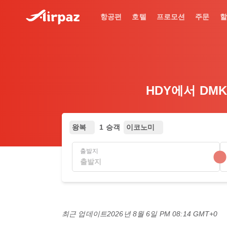
항공편
호텔
프로모션
주문
할
HDY에서 DMK
왕복
1 승객
이코노미
출발지
최근 업데이트
2026년 8월 6일 PM 08:14 GMT+0