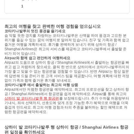
1
최고의 여행을 찾고 완벽한 여행 경험을 얻으십시오
코타키나발루의 멋진 풍경을 즐기세요
숨 막힐 듯한 경치를 자랑하는 코타키나발루은 산책을 하며 풍경과 고요한 분
위기를 즐길 수 있는 꿈의 여행지로 알려져 있습니다. 친구 및 가족과 함께 쉽고
즐거운 여행을 계획하세요. 휴가를 완벽하게 보내기 위해 상하이 항공 /
Shanghai Airlines은 최고의 서비스를 제공하고 코타키나발루에서 출발할 준
비가 되어 있습니다.
Airpaz와 함께 쉽고 편안하게 여행하세요
Airpaz의 도움으로 상하이 항공 / Shanghai Airlines에서 출발하는 항공편을 빠
르고 쉽고 저렴하게 찾으세요. 클릭 한 번으로 상하이에서 코타키나발루까지의
가장 좋고 잊을 수 없는 항공편을 경험할 수 있습니다. 반면 Airpaz는 항상 질문
에 답변해 드릴 준비가 된 고객 서비스 팀을 제공합니다. 여행 계획에 대한 걱정
없이 가족과 함께 즐거운 휴가를 보내세요.
코타키나발루 에서 출발하는 최고의 여행 상품
Airpaz에서만 저렴한 항공편을 예약하세요. 최고의 프로모션을 찾고 상하이 항
공 / Shanghai Airlines에서 항공편을 쉽게 예약하세요. Airpaz를 통해 최고의
상하이 발 코타키나발루 행 항공편
를 보장해드립니다. 추가 수하물 허용량부터
기내식, 좌석 선택까지, 선호도에 맞게 조정 가능한 추가 혜택으로 여행을 더욱
즐겁게 만드세요. 최고의 여행 경험과 타의 추종을 불허하는 할인 혜택으로 저
렴한 항공편을 예약하세요.
상하이 발 코타키나발루 행 상하이 항공 / Shanghai Airlines 항공
편 일정을 확인하세요