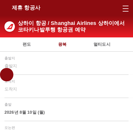
제휴 항공사
상하이 항공 / Shanghai Airlines 상하이에서
코타키나발루행 항공권 예약
편도
왕복
멀티도시
출발지
출발지
도착지
도착지
출발
2026년 8월 10일 (월)
오는편