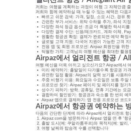
저희는 여행을 계획하는 과정이 여행 그 자체만큼 즐거
저희와 함께 예약하실 때 누릴 수 있는 혜택은 다음
빠르고 쉬운 검색: 가격, 일정, 소요 시간, 경유
간편한 부가 서비스: 위탁 수하물 추가, 좌석 지
다양한 좌석 등급 옵션: 조금 더 특별한 럭셔리
다양한 결제 수단: 신용/체크카드, 계좌 이체, PayP
원활한 항공권 확정: 결제가 완료되면 예약 확정
글로벌 고객 지원: 다국어 지원이 가능한 고객 지
전용 앱 및 회원 프로모션: Airpaz 회원만을 위
탁월한 가치: 고객님의 여행 예산을 최대한 활용할
Airpaz에서 얼리전트 항공 / Al
여행 예산을 더욱 아끼고 싶으신가요? Airpaz에서
미리 예약하기: 출발일이 다가올수록 항공권 가격
유연한 일정 활용: Airpaz의 달력 보기를 사용
주중 비행기 이용: 화요일과 수요일은 보통 주말
프로모션 찾기: Airpaz 페이지 및 페이지를 정기적
성수기 피하기: 방학, 공휴일, 연휴 기간에는 요
결합하여 할인받기: 항공권과 숙소를 한 번의 예
Airpaz 앱으로 결제하기: 앱 전용 프로모션 코
Airpaz에서 항공권 예약하는 
다음의 간단한 단계에 따라 Airpaz에서 얼리전트 항공 / 
Airpaz.com을 방문하거나 Airpaz 앱을 연 후 
출발 도시(예: 쿠알라룸푸르)와 목적지(예: 발리
여행 날짜와 탑승객 수를 선택합니다