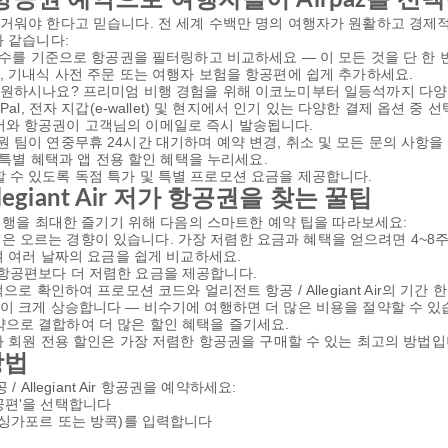
워야 한다고 믿습니다. 전 세계 수백만 명의 여행자가 원활하고 경제적인 
과 같습니다:
 횟수를 기준으로 항공권을 필터링하고 비교하세요 — 이 모든 것을 단 한 
정, 기내식 사전 주문 또는 여행자 보험을 항공편에 쉽게 추가하세요.
를 원하시나요? 프리미엄 비행 경험을 위해 이코노미부터 일등석까지 다양
al, 전자 지갑(e-wallet) 및 현지에서 인기 있는 다양한 결제 옵션 중 
서와 항공권이 고객님의 이메일로 즉시 발송됩니다.
원 팀이 연중무휴 24시간 대기하며 예약 변경, 취소 및 모든 문의 사항
한 특별 혜택과 앱 전용 할인 혜택을 누리세요.
 수 있도록 독점 특가 및 특별 프로모션 요금을 제공합니다.
legiant Air 저가 항공권을 찾는 꿀팁
 여행을 최대한 즐기기 위해 다음의 스마트한 예약 팁을 따라보세요:
은 오르는 경향이 있습니다. 가장 저렴한 요금과 혜택을 얻으려면 4~8
하여 여러 날짜의 요금을 쉽게 비교하세요.
 항공편보다 더 저렴한 요금을 제공합니다.
으로 확인하여 프로모션 코드와 얼리전트 항공 / Allegiant Air의 기간
금이 크게 상승합니다 — 비수기에 여행하면 더 많은 비용을 절약할 수 있
약으로 결합하여 더 많은 할인 혜택을 즐기세요.
드와 회원 전용 할인은 가장 저렴한 항공권을 구매할 수 있는 최고의 방법입
방법
Allegiant Air 항공권을 예약하세요:
'항공편'을 선택합니다
, 싱가포르 또는 방콕)를 입력합니다