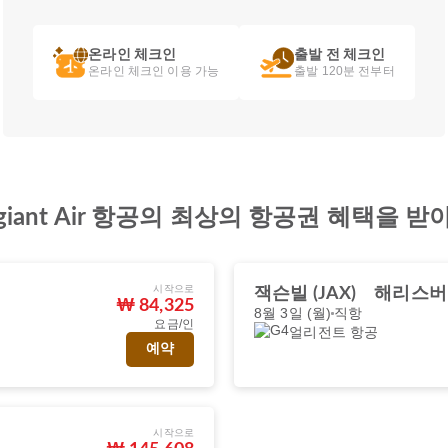
온라인 체크인
출발 전 체크인
온라인 체크인 이용 가능
출발 120분 전부터
giant Air 항공의 최상의 항공권 혜택을 
시작으로
잭슨빌 (JAX)
해리스버그
₩ 84,325
8월 3일 (월)
직항
요금/인
얼리전트 항공
예약
시작으로