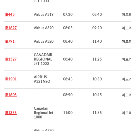
JET 1000
IB443
Airbus A319
07:30
08:40
마드
IB1697
Airbus A320
08:05
09:20
마드
IB791
Airbus A320
08:40
11:40
마드
CANADAIR
IB1327
REGIONAL
08:40
11:25
마드
JET 1000
AIRBUS
IB1501
08:45
10:30
마드
A321NEO
IB1605
-
08:50
10:45
마드
Canadair
IB1355
Regional Jet
11:00
11:55
마드
1000
Airbus A320