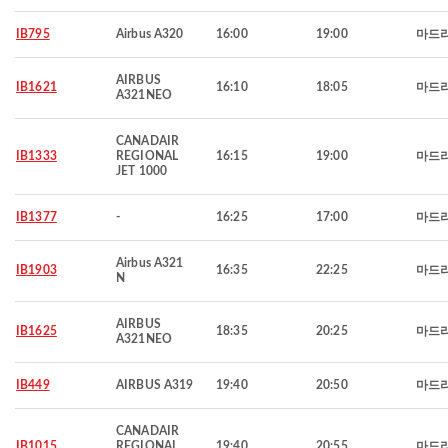
IB795
Airbus A320
16:00
19:00
마드
AIRBUS
IB1621
16:10
18:05
마드
A321NEO
CANADAIR
IB1333
REGIONAL
16:15
19:00
마드
JET 1000
IB1377
-
16:25
17:00
마드
Airbus A321
IB1903
16:35
22:25
마드
N
AIRBUS
IB1625
18:35
20:25
마드
A321NEO
IB449
AIRBUS A319
19:40
20:50
마드
CANADAIR
IB1015
REGIONAL
19:40
20:55
마드