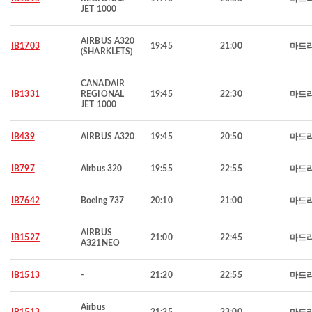
JET 1000
AIRBUS A320
IB1703
19:45
21:00
마드
(SHARKLETS)
CANADAIR
IB1331
REGIONAL
19:45
22:30
마드
JET 1000
IB439
AIRBUS A320
19:45
20:50
마드
IB797
Airbus 320
19:55
22:55
마드
IB7642
Boeing 737
20:10
21:00
마드
AIRBUS
IB1527
21:00
22:45
마드
A321NEO
IB1513
-
21:20
22:55
마드
Airbus