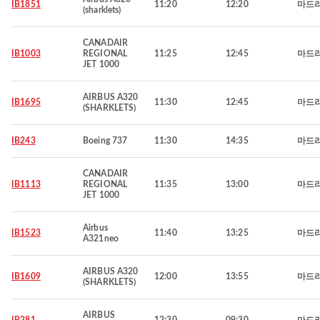
IB1851
11:20
12:20
마드
(sharklets)
CANADAIR
IB1003
REGIONAL
11:25
12:45
마드
JET 1000
AIRBUS A320
IB1695
11:30
12:45
마드
(SHARKLETS)
IB243
Boeing 737
11:30
14:35
마드
CANADAIR
IB1113
REGIONAL
11:35
13:00
마드
JET 1000
Airbus
IB1523
11:40
13:25
마드
A321neo
AIRBUS A320
IB1609
12:00
13:55
마드
(SHARKLETS)
AIRBUS