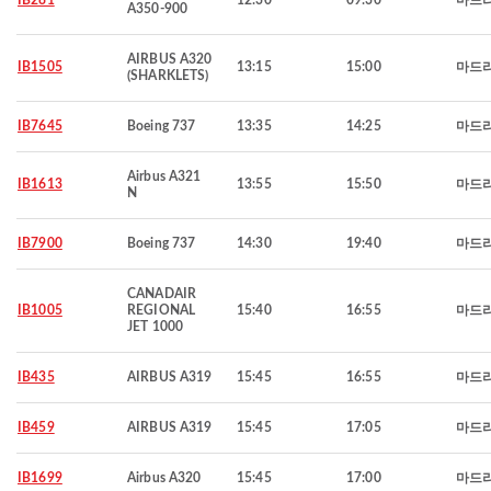
IB281
12:30
09:30
마드
A350-900
AIRBUS A320
IB1505
13:15
15:00
마드
(SHARKLETS)
IB7645
Boeing 737
13:35
14:25
마드
Airbus A321
IB1613
13:55
15:50
마드
N
IB7900
Boeing 737
14:30
19:40
마드
CANADAIR
IB1005
REGIONAL
15:40
16:55
마드
JET 1000
IB435
AIRBUS A319
15:45
16:55
마드
IB459
AIRBUS A319
15:45
17:05
마드
IB1699
Airbus A320
15:45
17:00
마드