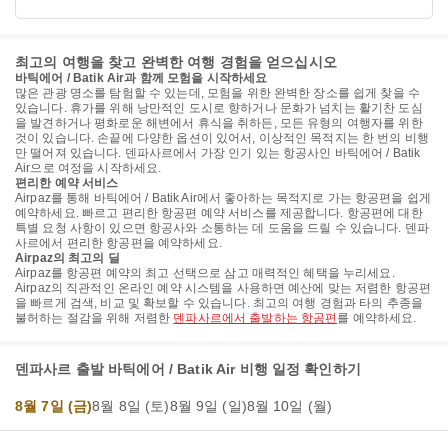
최고의 여행을 찾고 완벽한 여행 경험을 얻으십시오
바틱에어 / Batik Air과 함께 모험을 시작하세요
많은 관광 명소를 탐험할 수 있는데, 모험을 위한 완벽한 장소를 쉽게 찾을 수
있습니다. 휴가를 위해 낭만적인 도시로 향하거나 문화가 넘치는 활기찬 도심
을 발견하거나 평화로운 해변에서 휴식을 취하든, 모든 유형의 여행자를 위한
것이 있습니다. 손끝에 다양한 옵션이 있어서, 이상적인 목적지는 한 번의 비행
만 떨어져 있습니다. 덴파사르에서 가장 인기 있는 항공사인 바틱에어 / Batik
Air으로 여정을 시작하세요.
편리한 예약 서비스
Airpaz를 통해 바틱에어 / Batik Air에서 좋아하는 목적지로 가는 항공편을 쉽게
예약하세요. 빠르고 편리한 항공편 예약 서비스를 제공합니다. 항공편에 대한
특별 요청 사항이 있으면 항공사와 소통하는 데 도움을 드릴 수 있습니다. 덴파
사르에서 편리한 항공편을 예약하세요.
Airpaz의 최고의 딜
Airpaz를 항공편 예약의 최고 선택으로 삼고 매력적인 혜택을 누리세요.
Airpaz의 직관적인 온라인 예약 시스템을 사용하면 예산에 맞는 저렴한 항공편
을 빠르게 검색, 비교 및 확보할 수 있습니다. 최고의 여행 경험과 타의 추종을
불허하는 절감을 위해 저렴한
덴파사르에서 출발하는 항공편
를 예약하세요.
덴파사르 출발 바틱에어 / Batik Air 비행 일정 확인하기
8월 7일 (금)
8월 8일 (토)
8월 9일 (일)
8월 10일 (월)