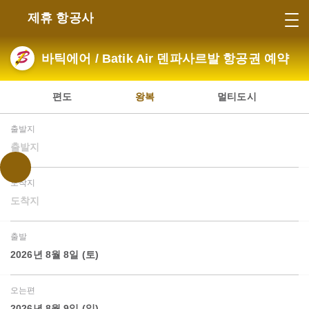
제휴 항공사
바틱에어 / Batik Air 덴파사르발 항공권 예약
편도
왕복
멀티도시
출발지
출발지
도착지
도착지
출발
2026년 8월 8일 (토)
오는편
2026년 8월 9일 (일)