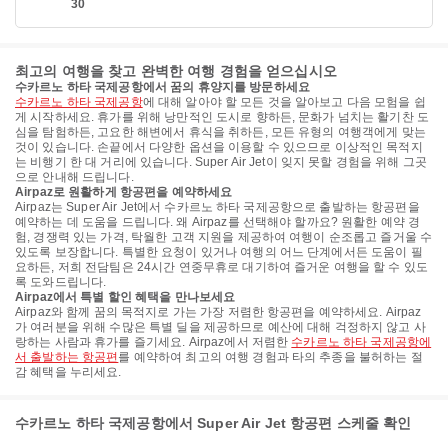
30
최고의 여행을 찾고 완벽한 여행 경험을 얻으십시오
수카르노 하타 국제공항에서 꿈의 휴양지를 방문하세요
수카르노 하타 국제공항
에 대해 알아야 할 모든 것을 알아보고 다음 모험을 쉽
게 시작하세요. 휴가를 위해 낭만적인 도시로 향하든, 문화가 넘치는 활기찬 도
심을 탐험하든, 고요한 해변에서 휴식을 취하든, 모든 유형의 여행객에게 맞는
것이 있습니다. 손끝에서 다양한 옵션을 이용할 수 있으므로 이상적인 목적지
는 비행기 한 대 거리에 있습니다. Super Air Jet이 잊지 못할 경험을 위해 그곳
으로 안내해 드립니다.
Airpaz로 원활하게 항공편을 예약하세요
Airpaz는 Super Air Jet에서 수카르노 하타 국제공항으로 출발하는 항공편을
예약하는 데 도움을 드립니다. 왜 Airpaz를 선택해야 할까요? 원활한 예약 경
험, 경쟁력 있는 가격, 탁월한 고객 지원을 제공하여 여행이 순조롭고 즐거울 수
있도록 보장합니다. 특별한 요청이 있거나 여행의 어느 단계에서든 도움이 필
요하든, 저희 전담팀은 24시간 연중무휴로 대기하여 즐거운 여행을 할 수 있도
록 도와드립니다.
Airpaz에서 특별 할인 혜택을 만나보세요
Airpaz와 함께 꿈의 목적지로 가는 가장 저렴한 항공편을 예약하세요. Airpaz
가 여러분을 위해 수많은 특별 딜을 제공하므로 예산에 대해 걱정하지 않고 사
랑하는 사람과 휴가를 즐기세요. Airpaz에서 저렴한
수카르노 하타 국제공항에
서 출발하는 항공편
를 예약하여 최고의 여행 경험과 타의 추종을 불허하는 절
감 혜택을 누리세요.
수카르노 하타 국제공항에서 Super Air Jet 항공편 스케줄 확인