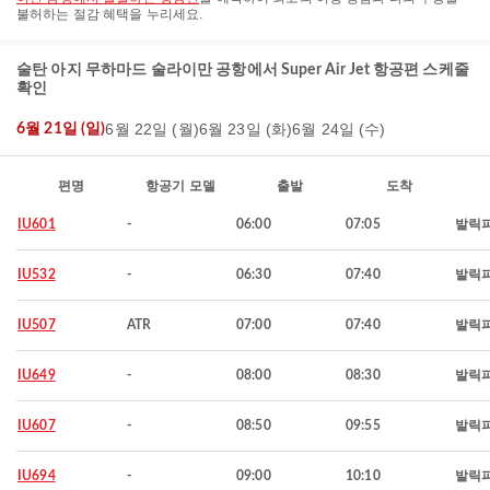
불허하는 절감 혜택을 누리세요.
술탄 아지 무하마드 술라이만 공항에서 Super Air Jet 항공편 스케줄
확인
6월 22일 (월)
6월 23일 (화)
6월 24일 (수)
6월 21일 (일)
편명
항공기 모델
출발
도착
IU601
-
06:00
07:05
발릭
IU532
-
06:30
07:40
발릭
IU507
ATR
07:00
07:40
발릭
IU649
-
08:00
08:30
발릭
IU607
-
08:50
09:55
발릭
IU694
-
09:00
10:10
발릭