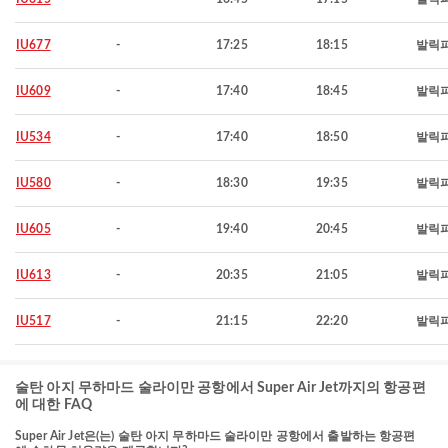
IU677
-
17:25
18:15
발릭
IU609
-
17:40
18:45
발릭
IU534
-
17:40
18:50
발릭
IU580
-
18:30
19:35
발릭
IU605
-
19:40
20:45
발릭
IU613
-
20:35
21:05
발릭
IU517
-
21:15
22:20
발릭
술탄 아지 무하마드 술라이만 공항에서 Super Air Jet까지의 항공편
에 대한 FAQ
Super Air Jet은(는) 술탄 아지 무하마드 술라이만 공항에서 출발하는 항공편