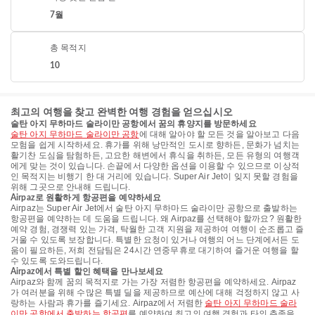
7월
총 목적지
10
최고의 여행을 찾고 완벽한 여행 경험을 얻으십시오
술탄 아지 무하마드 술라이만 공항에서 꿈의 휴양지를 방문하세요
술탄 아지 무하마드 술라이만 공항
에 대해 알아야 할 모든 것을 알아보고 다음
모험을 쉽게 시작하세요. 휴가를 위해 낭만적인 도시로 향하든, 문화가 넘치는
활기찬 도심을 탐험하든, 고요한 해변에서 휴식을 취하든, 모든 유형의 여행객
에게 맞는 것이 있습니다. 손끝에서 다양한 옵션을 이용할 수 있으므로 이상적
인 목적지는 비행기 한 대 거리에 있습니다. Super Air Jet이 잊지 못할 경험을
위해 그곳으로 안내해 드립니다.
Airpaz로 원활하게 항공편을 예약하세요
Airpaz는 Super Air Jet에서 술탄 아지 무하마드 술라이만 공항으로 출발하는
항공편을 예약하는 데 도움을 드립니다. 왜 Airpaz를 선택해야 할까요? 원활한
예약 경험, 경쟁력 있는 가격, 탁월한 고객 지원을 제공하여 여행이 순조롭고 즐
거울 수 있도록 보장합니다. 특별한 요청이 있거나 여행의 어느 단계에서든 도
움이 필요하든, 저희 전담팀은 24시간 연중무휴로 대기하여 즐거운 여행을 할
수 있도록 도와드립니다.
Airpaz에서 특별 할인 혜택을 만나보세요
Airpaz와 함께 꿈의 목적지로 가는 가장 저렴한 항공편을 예약하세요. Airpaz
가 여러분을 위해 수많은 특별 딜을 제공하므로 예산에 대해 걱정하지 않고 사
랑하는 사람과 휴가를 즐기세요. Airpaz에서 저렴한
술탄 아지 무하마드 술라
이만 공항에서 출발하는 항공편
를 예약하여 최고의 여행 경험과 타의 추종을