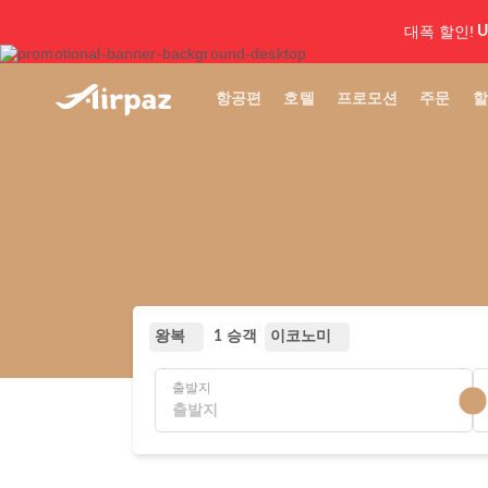
대폭 할인!
U
항공편
호텔
프로모션
주문
할
왕복
이코노미
1 승객
출발지