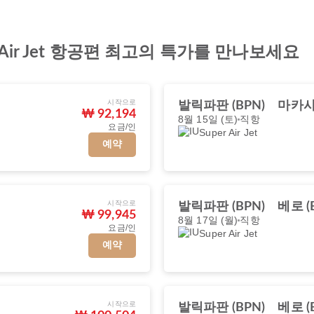
Air Jet 항공편 최고의 특가를 만나보세요
시작으로
발릭파판 (BPN)
마카사르
₩ 92,194
8월 15일 (토)
직항
요금/인
Super Air Jet
예약
시작으로
발릭파판 (BPN)
베로 (B
₩ 99,945
8월 17일 (월)
직항
요금/인
Super Air Jet
예약
시작으로
발릭파판 (BPN)
베로 (B