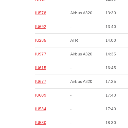
IU578
Airbus A320
13:30
IU692
-
13:40
IU285
ATR
14:00
IU977
Airbus A320
14:35
IU615
-
16:45
IU677
Airbus A320
17:25
IU609
-
17:40
IU534
-
17:40
IU580
-
18:30