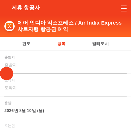
제휴 항공사
에어 인디아 익스프레스 / Air India Express
샤르자행 항공권 예약
편도
왕복
멀티도시
출발지
출발지
도착지
도착지
출발
2026년 8월 10일 (월)
오는편