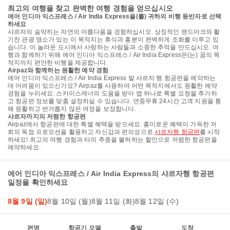
최고의 여행을 찾고 완벽한 여행 경험을 얻으십시오
에어 인디아 익스프레스 / Air India Express을(를) 귀하의 비행 동반자로 선택
하세요
샤르자의 숨막히는 자연의 아름다움을 경험하십시오. 상징적인 랜드마크와 활
기찬 관광 명소가 있는 이 목적지는 휴식과 흥분이 완벽하게 조화를 이루고 있
습니다. 이 놀라운 도시에서 사랑하는 사람들과 소중한 추억을 만드십시오. 여
행과 함께하기 위해 에어 인디아 익스프레스 / Air India Express은(는) 꿈의 목
적지까지 편안한 비행을 제공합니다.
Airpaz와 함께하는 원활한 예약 경험
에어 인디아 익스프레스 / Air India Express 발 샤르자 행 항공편을 예약하는
데 어려움이 있으신가요? Airpaz를 사용하여 어떤 목적지에서도 원활한 예약
경험을 누리세요. 스카이스캐너의 도움을 받아 앱 하나로 특별 요청을 추가하
고 항공편 정보를 맞춤 설정하실 수 있습니다. 연중무휴 24시간 고객 지원을 통
해 원활하고 번거롭지 않은 여정을 보장합니다.
샤르자까지의 저렴한 항공편
Airpaz에서 항공편에 대한 특별 혜택을 받으세요. 흥미로운 혜택이 가득한 저
희의 독점 프로모션을 활용하고 자신감과 편의성으로
샤르자행 항공편
를 시작
하세요! 최고의 여행 경험과 타의 추종을 불허하는 할인으로 저렴한 항공편을
예약하세요.
에어 인디아 익스프레스 / Air India Express의 샤르자행 항공편
일정을 확인하세요
8월 9일 (일)
8월 10일 (월)
8월 11일 (화)
8월 12일 (수)
편명
항공기 모델
출발
도착