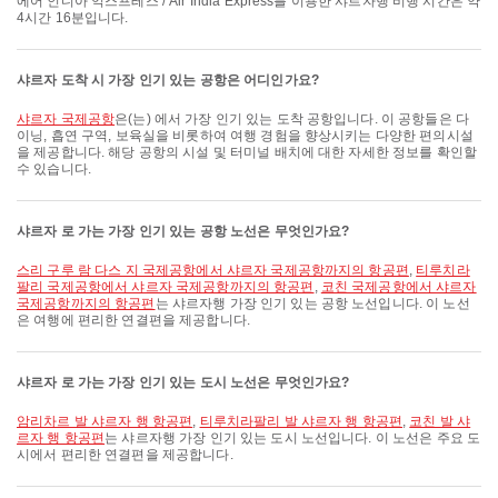
에어 인디아 익스프레스 / Air India Express를 이용한 샤르자행 비행 시간은 약
4시간 16분입니다.
샤르자 도착 시 가장 인기 있는 공항은 어디인가요?
샤르자 국제공항
은(는) 에서 가장 인기 있는 도착 공항입니다. 이 공항들은 다
이닝, 흡연 구역, 보육실을 비롯하여 여행 경험을 향상시키는 다양한 편의시설
을 제공합니다. 해당 공항의 시설 및 터미널 배치에 대한 자세한 정보를 확인할
수 있습니다.
샤르자 로 가는 가장 인기 있는 공항 노선은 무엇인가요?
스리 구루 람 다스 지 국제공항에서 샤르자 국제공항까지의 항공편
,
티루치라
팔리 국제공항에서 샤르자 국제공항까지의 항공편
,
코친 국제공항에서 샤르자
국제공항까지의 항공편
는 샤르자행 가장 인기 있는 공항 노선입니다. 이 노선
은 여행에 편리한 연결편을 제공합니다.
샤르자 로 가는 가장 인기 있는 도시 노선은 무엇인가요?
암리차르 발 샤르자 행 항공편
,
티루치라팔리 발 샤르자 행 항공편
,
코친 발 샤
르자 행 항공편
는 샤르자행 가장 인기 있는 도시 노선입니다. 이 노선은 주요 도
시에서 편리한 연결편을 제공합니다.