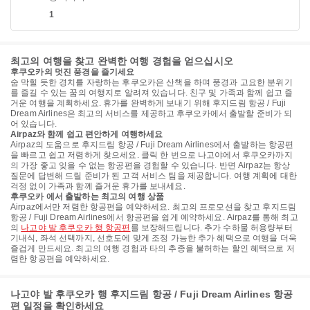
1
최고의 여행을 찾고 완벽한 여행 경험을 얻으십시오
후쿠오카의 멋진 풍경을 즐기세요
숨 막힐 듯한 경치를 자랑하는 후쿠오카은 산책을 하며 풍경과 고요한 분위기
를 즐길 수 있는 꿈의 여행지로 알려져 있습니다. 친구 및 가족과 함께 쉽고 즐
거운 여행을 계획하세요. 휴가를 완벽하게 보내기 위해 후지드림 항공 / Fuji
Dream Airlines은 최고의 서비스를 제공하고 후쿠오카에서 출발할 준비가 되
어 있습니다.
Airpaz와 함께 쉽고 편안하게 여행하세요
Airpaz의 도움으로 후지드림 항공 / Fuji Dream Airlines에서 출발하는 항공편
을 빠르고 쉽고 저렴하게 찾으세요. 클릭 한 번으로 나고야에서 후쿠오카까지
의 가장 좋고 잊을 수 없는 항공편을 경험할 수 있습니다. 반면 Airpaz는 항상
질문에 답변해 드릴 준비가 된 고객 서비스 팀을 제공합니다. 여행 계획에 대한
걱정 없이 가족과 함께 즐거운 휴가를 보내세요.
후쿠오카 에서 출발하는 최고의 여행 상품
Airpaz에서만 저렴한 항공편을 예약하세요. 최고의 프로모션을 찾고 후지드림
항공 / Fuji Dream Airlines에서 항공편을 쉽게 예약하세요. Airpaz를 통해 최고
의
나고야 발 후쿠오카 행 항공편
를 보장해드립니다. 추가 수하물 허용량부터
기내식, 좌석 선택까지, 선호도에 맞게 조정 가능한 추가 혜택으로 여행을 더욱
즐겁게 만드세요. 최고의 여행 경험과 타의 추종을 불허하는 할인 혜택으로 저
렴한 항공편을 예약하세요.
나고야 발 후쿠오카 행 후지드림 항공 / Fuji Dream Airlines 항공
편 일정을 확인하세요