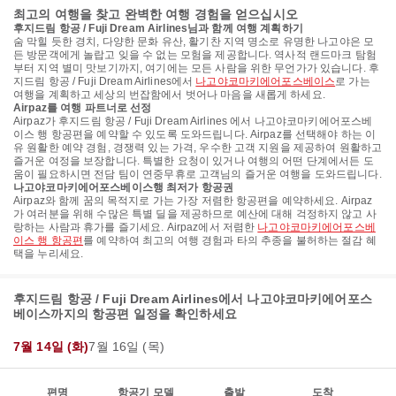
최고의 여행을 찾고 완벽한 여행 경험을 얻으십시오
후지드림 항공 / Fuji Dream Airlines님과 함께 여행 계획하기
숨 막힐 듯한 경치, 다양한 문화 유산, 활기찬 지역 명소로 유명한 나고야은 모
든 방문객에게 놀랍고 잊을 수 없는 모험을 제공합니다. 역사적 랜드마크 탐험
부터 지역 별미 맛보기까지, 여기에는 모든 사람을 위한 무언가가 있습니다. 후
지드림 항공 / Fuji Dream Airlines에서
나고야코마키에어포스베이스
로 가는
여행을 계획하고 세상의 번잡함에서 벗어나 마음을 새롭게 하세요.
Airpaz를 여행 파트너로 선정
Airpaz가 후지드림 항공 / Fuji Dream Airlines 에서 나고야코마키에어포스베
이스 행 항공편을 예약할 수 있도록 도와드립니다. Airpaz를 선택해야 하는 이
유 원활한 예약 경험, 경쟁력 있는 가격, 우수한 고객 지원을 제공하여 원활하고
즐거운 여정을 보장합니다. 특별한 요청이 있거나 여행의 어떤 단계에서든 도
움이 필요하시면 전담 팀이 연중무휴로 고객님의 즐거운 여행을 도와드립니다.
나고야코마키에어포스베이스행 최저가 항공권
Airpaz와 함께 꿈의 목적지로 가는 가장 저렴한 항공편을 예약하세요. Airpaz
가 여러분을 위해 수많은 특별 딜을 제공하므로 예산에 대해 걱정하지 않고 사
랑하는 사람과 휴가를 즐기세요. Airpaz에서 저렴한
나고야코마키에어포스베
이스 행 항공편
를 예약하여 최고의 여행 경험과 타의 추종을 불허하는 절감 혜
택을 누리세요.
후지드림 항공 / Fuji Dream Airlines에서 나고야코마키에어포스
베이스까지의 항공편 일정을 확인하세요
7월 14일 (화)
7월 16일 (목)
편명
항공기 모델
출발
도착