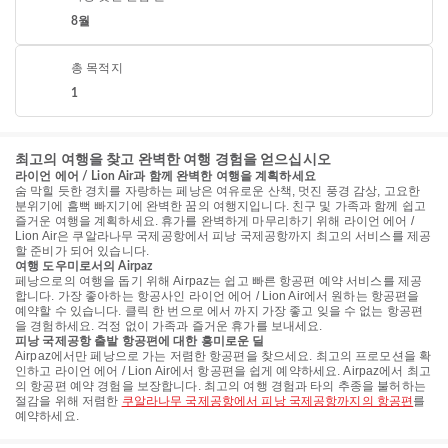
8월
총 목적지
1
최고의 여행을 찾고 완벽한 여행 경험을 얻으십시오
라이언 에어 / Lion Air과 함께 완벽한 여행을 계획하세요
숨 막힐 듯한 경치를 자랑하는 페낭은 여유로운 산책, 멋진 풍경 감상, 고요한
분위기에 흠뻑 빠지기에 완벽한 꿈의 여행지입니다. 친구 및 가족과 함께 쉽고
즐거운 여행을 계획하세요. 휴가를 완벽하게 마무리하기 위해 라이언 에어 /
Lion Air은 쿠알라나무 국제공항에서 피낭 국제공항까지 최고의 서비스를 제공
할 준비가 되어 있습니다.
여행 도우미로서의 Airpaz
페낭으로의 여행을 돕기 위해 Airpaz는 쉽고 빠른 항공편 예약 서비스를 제공
합니다. 가장 좋아하는 항공사인 라이언 에어 / Lion Air에서 원하는 항공편을
예약할 수 있습니다. 클릭 한 번으로 에서 까지 가장 좋고 잊을 수 없는 항공편
을 경험하세요. 걱정 없이 가족과 즐거운 휴가를 보내세요.
피낭 국제공항 출발 항공편에 대한 흥미로운 딜
Airpaz에서만 페낭으로 가는 저렴한 항공편을 찾으세요. 최고의 프로모션을 확
인하고 라이언 에어 / Lion Air에서 항공편을 쉽게 예약하세요. Airpaz에서 최고
의 항공편 예약 경험을 보장합니다. 최고의 여행 경험과 타의 추종을 불허하는
절감을 위해 저렴한
쿠알라나무 국제공항에서 피낭 국제공항까지의 항공편
를
예약하세요.